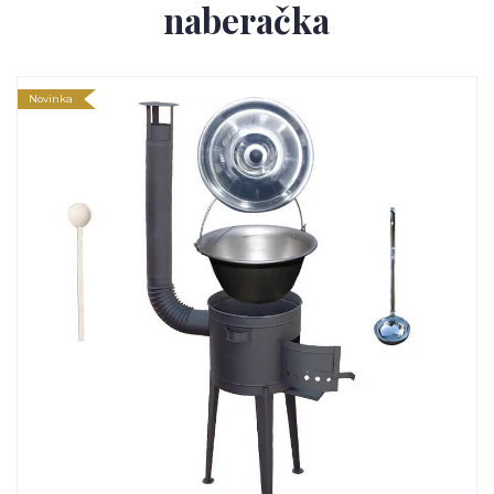
naberačka
Novinka