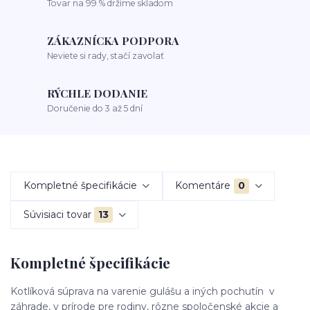
Tovar na 99 % držíme skladom
ZÁKAZNÍCKA PODPORA
Neviete si rady, stačí zavolať
RÝCHLE DODANIE
Doručenie do 3 až 5 dní
Kompletné špecifikácie
Komentáre
0
Súvisiaci tovar
13
Kompletné špecifikácie
Kotlíková súprava na varenie gulášu a iných pochutín v
záhrade, v prírode pre rodiny, rôzne spoločenské akcie a