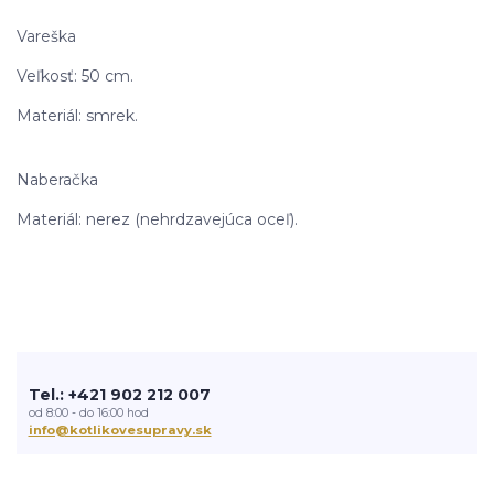
Vareška
Veľkosť: 50 cm.
Materiál: smrek.
Naberačka
Materiál: nerez (nehrdzavejúca oceľ).
Tel.: +421 902 212 007
od 8:00 - do 16:00 hod
info@kotlikovesupravy.sk