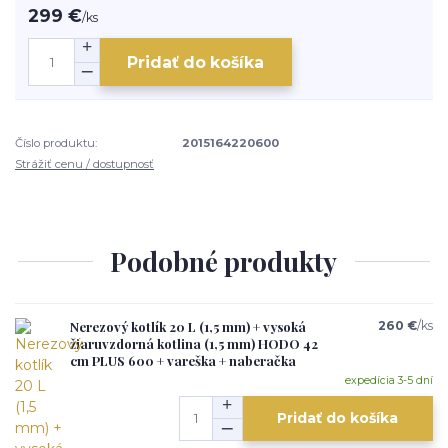
299 €
/
ks
Pridať do košíka
Číslo produktu:
2015164220600
Strážiť cenu / dostupnosť
Podobné produkty
Nerezový kotlík 20 L (1,5 mm) + vysoká
260 €
/
ks
žiaruvzdorná kotlina (1,5 mm) HODO 42
cm PLUS 600 + vareška + naberačka
expedícia 3-5 dní
Pridať do košíka