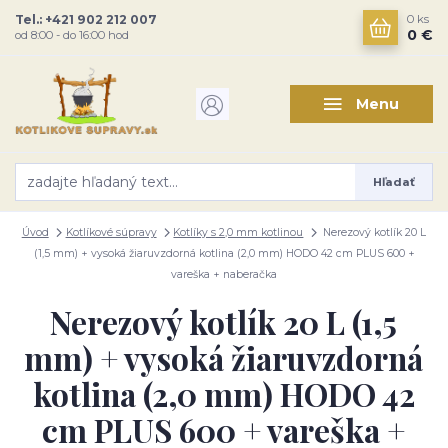
Tel.: +421 902 212 007
0
ks
0 €
od 8:00 - do 16:00 hod
Menu
Hľadať
Úvod
Kotlíkové súpravy
Kotlíky s 2,0 mm kotlinou
Nerezový kotlík 20 L
(1,5 mm) + vysoká žiaruvzdorná kotlina (2,0 mm) HODO 42 cm PLUS 600 +
vareška + naberačka
Nerezový kotlík 20 L (1,5
mm) + vysoká žiaruvzdorná
kotlina (2,0 mm) HODO 42
cm PLUS 600 + vareška +