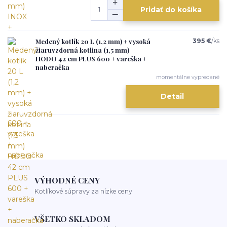
Pridať do košíka
Medený kotlík 20 L (1,2 mm) + vysoká
395 €
/
ks
žiaruvzdorná kotlina (1,5 mm)
HODO 42 cm PLUS 600 + vareška +
naberačka
momentálne vypredané
Detail
VÝHODNÉ CENY
Kotlíkové súpravy za nízke ceny
VŠETKO SKLADOM