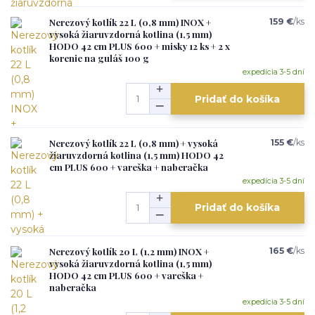
Nerezový kotlík 22 L (0,8 mm) INOX +
159 €
/
ks
vysoká žiaruvzdorná kotlina (1,5 mm)
HODO 42 cm PLUS 600 + misky 12 ks + 2 x
korenie na guláš 100 g
expedícia 3-5 dní
Pridať do košíka
Nerezový kotlík 22 L (0,8 mm) + vysoká
155 €
/
ks
žiaruvzdorná kotlina (1,5 mm) HODO 42
cm PLUS 600 + vareška + naberačka
expedícia 3-5 dní
Pridať do košíka
Nerezový kotlík 20 L (1,2 mm) INOX +
165 €
/
ks
vysoká žiaruvzdorná kotlina (1,5 mm)
HODO 42 cm PLUS 600 + vareška +
naberačka
expedícia 3-5 dní