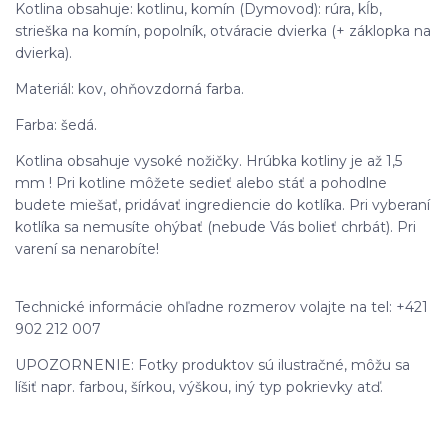
Kotlina obsahuje: kotlinu, komín (Dymovod): rúra, kĺb,
strieška na komín, popolník, otváracie dvierka (+ záklopka na
dvierka).
Materiál: kov, ohňovzdorná farba.
Farba: šedá.
Kotlina obsahuje vysoké nožičky. Hrúbka kotliny je až 1,5
mm ! Pri kotline môžete sedieť alebo stáť a pohodlne
budete miešať, pridávať ingrediencie do kotlíka. Pri vyberaní
kotlíka sa nemusíte ohýbať (nebude Vás bolieť chrbát). Pri
varení sa nenarobíte!
Technické informácie ohľadne rozmerov volajte na tel: +421
902 212 007
UPOZORNENIE: Fotky produktov sú ilustračné, môžu sa
líšiť napr. farbou, šírkou, výškou, iný typ pokrievky atď.