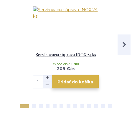
Servírovacia súprava INOX 24 ks
Serv
expedícia 3-5 dní
e
209 €
/
ks
Pridať do košíka