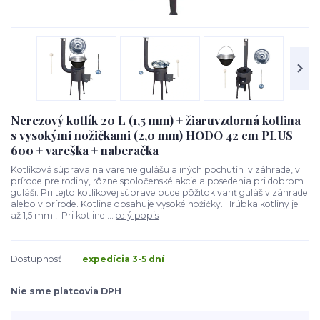
Nerezový kotlík 20 L (1,5 mm) + žiaruvzdorná kotlina
s vysokými nožičkami (2,0 mm) HODO 42 cm PLUS
600 + vareška + naberačka
Kotlíková súprava na varenie gulášu a iných pochutín v záhrade, v
prírode pre rodiny, rôzne spoločenské akcie a posedenia pri dobrom
guláši. Pri tejto kotlíkovej súprave bude pôžitok variť guláš v záhrade
alebo v prírode. Kotlina obsahuje vysoké nožičky. Hrúbka kotliny je
až 1,5 mm ! Pri kotline ...
celý popis
Dostupnosť
expedícia 3-5 dní
Nie sme platcovia DPH