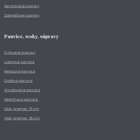
Servírovacie súpravy
Zabíjačkové súpravy
Panvice, woky, súpravy
Grilovacie súpravy
Liatinová panvica
Nerezová panvica
Oceľová panvica
Smaltovaná panvica
Nepriľnavá panvica
Wok, priemer: 31 cm
Wok, priemer: 36 cm