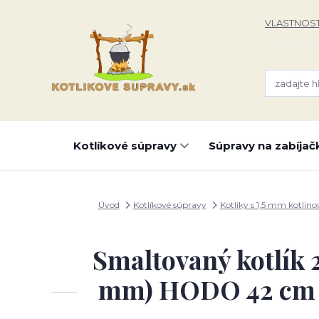
VLASTNOST
Kotlíkové súpravy
Súpravy na zabíjač
Úvod
Kotlíkové súpravy
Kotlíky s 1,5 mm kotlino
Smaltovaný kotlík 2
mm) HODO 42 cm PL