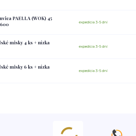
Panvica PAELLA (WOK) 45
expedícia 3-5 dní
 600
lské misky 4 ks + nízka
expedícia 3-5 dní
lské misky 6 ks + nízka
expedícia 3-5 dní