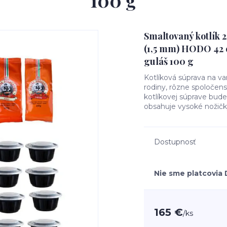
100 g
Smaltovaný kotlík 2
(1,5 mm) HODO 42 c
guláš 100 g
Kotlíková súprava na va
rodiny, rôzne spoločens
kotlíkovej súprave bude 
obsahuje vysoké nožičky.
Dostupnosť
Nie sme platcovia
165 €
/
ks