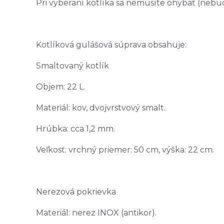
Pri vyberaní kotlíka sa nemusíte ohýbať (nebude
Kotlíková gulášová súprava obsahuje:
Smaltovaný kotlík
Objem: 22 L.
Materiál: kov, dvojvrstvový smalt.
Hrúbka: cca 1,2 mm.
Veľkosť: vrchný priemer: 50 cm, výška: 22 cm.
Nerezová pokrievka
Materiál: nerez INOX (antikor).