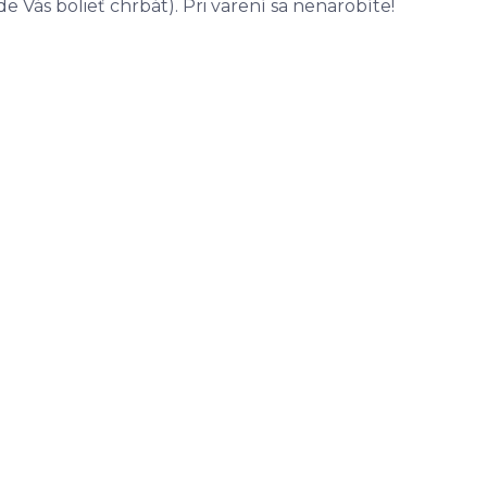
 Vás bolieť chrbát). Pri varení sa nenarobíte!