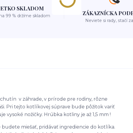
ŠETKO SKLADOM
ZÁKAZNÍCKA POD
 na 99 % držíme skladom
Neviete si rady, stačí z
chutín v záhrade, v prírode pre rodiny, rôzne
. Pri tejto kotlíkovej súprave bude pôžitok variť
je vysoké nožičky. Hrúbka kotliny je až 1,5 mm !
 budete miešať, pridávať ingrediencie do kotlíka.