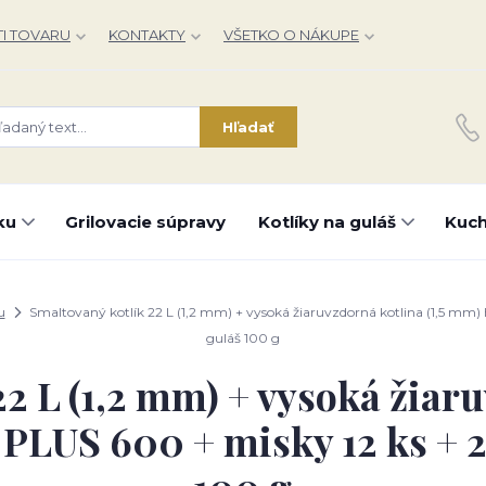
I TOVARU
KONTAKTY
VŠETKO O NÁKUPE
Hľadať
ku
Grilovacie súpravy
Kotlíky na guláš
Kuch
u
Smaltovaný kotlík 22 L (1,2 mm) + vysoká žiaruvzdorná kotlina (1,5 mm
guláš 100 g
2 L (1,2 mm) + vysoká žiaru
US 600 + misky 12 ks + 2 