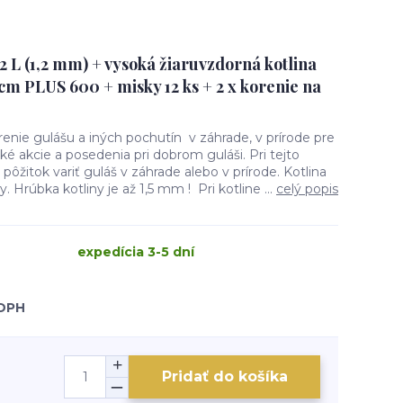
2 L (1,2 mm) + vysoká žiaruvzdorná kotlina
m PLUS 600 + misky 12 ks + 2 x korenie na
renie gulášu a iných pochutín v záhrade, v prírode pre
ké akcie a posedenia pri dobrom guláši. Pri tejto
pôžitok variť guláš v záhrade alebo v prírode. Kotlina
 Hrúbka kotliny je až 1,5 mm ! Pri kotline ...
celý popis
expedícia 3-5 dní
 DPH
Pridať do košíka