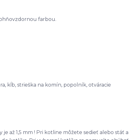
u ohňovzdornou farbou.
a, kĺb, strieška na komín, popolník, otváracie
je až 1,5 mm ! Pri kotline môžete sedieť alebo stáť a