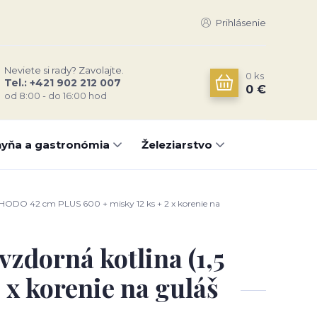
Prihlásenie
Neviete si rady? Zavolajte.
0
ks
Tel.: +421 902 212 007
0 €
od 8:00 - do 16:00 hod
yňa a gastronómia
Železiarstvo
) HODO 42 cm PLUS 600 + misky 12 ks + 2 x korenie na
vzdorná kotlina (1,5
x korenie na guláš