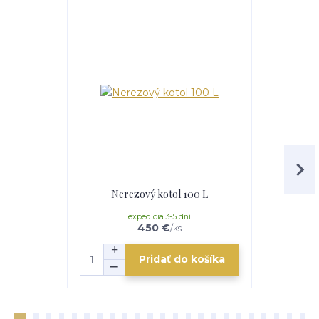
Nerezový kotol 100 L
Smalt
expedícia 3-5 dní
e
450 €
/
ks
Pridať do košíka