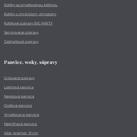
Kotlíky so smaltovanou kotlinou
Kotlíky s chráničom, ohniskom
Kotlíkové súpravy BIG PARTY
Servírovacie súpravy
Zabíjačkové súpravy
Panvice, woky, súpravy
Grilovacie súpravy
Liatinová panvica
Nerezová panvica
Oceľová panvica
Smaltovaná panvica
Nepriľnavá panvica
Wok, priemer: 31 cm