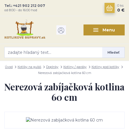
Tel.: +421 902 212 007
0
ks
0 €
od 8:00 - do 16:00 hod
Menu
Hľadať
Úvod
Kotlíky na guláš
Doplnky
Kotliny / paráky
Kotliny pod kotlíky
Nerezová zabíjačková kotlina 60 cm
Nerezová zabíjačková kotlina
60 cm