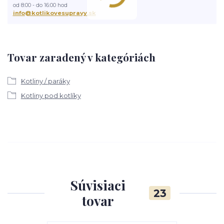
od 8:00 - do 16:00 hod
info@kotlikovesupravy.sk
Tovar zaradený v kategóriách
Kotliny / paráky
Kotliny pod kotlíky
Súvisiaci
23
tovar