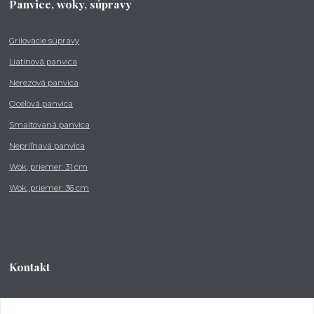
Panvice, woky, súpravy
Grilovacie súpravy
Liatinová panvica
Nerezová panvica
Oceľová panvica
Smaltovaná panvica
Nepriľnavá panvica
Wok, priemer: 31 cm
Wok, priemer: 36 cm
Kontakt
Tel.: +421 902 212 007