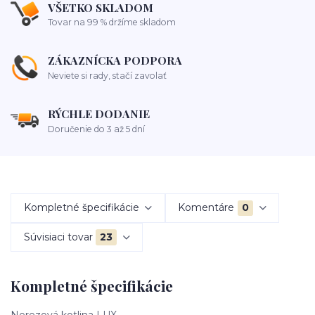
VŠETKO SKLADOM
Tovar na 99 % držíme skladom
ZÁKAZNÍCKA PODPORA
Neviete si rady, stačí zavolať
RÝCHLE DODANIE
Doručenie do 3 až 5 dní
Kompletné špecifikácie
Komentáre
0
Súvisiaci tovar
23
Kompletné špecifikácie
Nerezová kotlina LUX