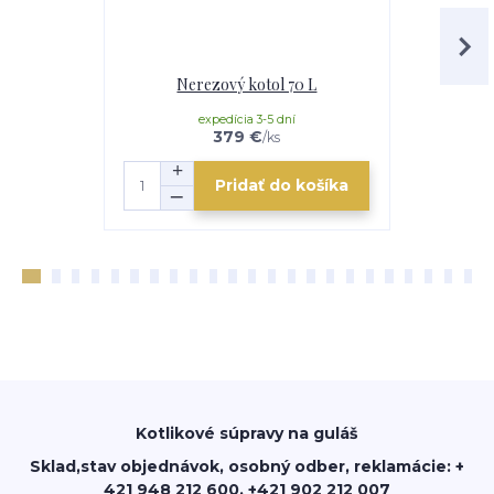
Nerezový kotol 70 L
Nere
expedícia 3-5 dní
e
379 €
/
ks
Pridať do košíka
Kotlikové súpravy na guláš
Sklad,stav objednávok, osobný odber, reklamácie: +
421 948 212 600, +421 902 212 007