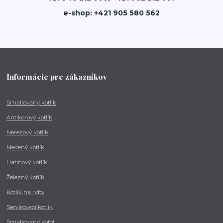
e-shop: +421 905 580 562
Informácie pre zákazníkov
Smaltovaný kotlík
Antikorový kotlík
Nerezový kotlík
Medený kotlík
Liatinový kotlík
Železný kotlík
Kotlík na ryby
Servírovací kotlík
Smaltovaný kotol