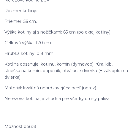
Rozmer kotliny:
Priemer: 56 cm.
Výška kotliny aj s nožičkami: 65 cm (po okraj kotliny).
Celková výška: 170 cm.
Hrúbka kotliny: 0,8 mm.
Kotlina obsahuje: kotlinu, komín (dymovod): rúra, kĺb,
strieška na komín, popolník, otváracie dvierka (+ záklopka na
dvierka).
Materiál: kvalitná nehrdzavejúca oceľ (nerez).
Nerezová kotlina je vhodná pre všetky druhy paliva.
Možnosť použiť: