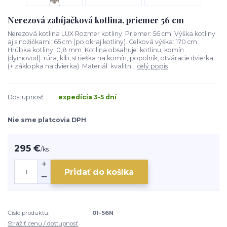
Nerezová zabíjačková kotlina, priemer 56 cm
Nerezová kotlina LUX Rozmer kotliny: Priemer: 56 cm. Výška kotliny
aj s nožičkami: 65 cm (po okraj kotliny). Celková výška: 170 cm.
Hrúbka kotliny: 0,8 mm. Kotlina obsahuje: kotlinu, komín
(dymovod): rúra, kĺb, strieška na komín, popolník, otváracie dvierka
(+ záklopka na dvierka). Materiál: kvalitn...
celý popis
Dostupnosť
expedícia 3-5 dní
Nie sme platcovia DPH
295 €
/
ks
Pridať do košíka
Číslo produktu:
01-56N
Strážiť cenu / dostupnosť