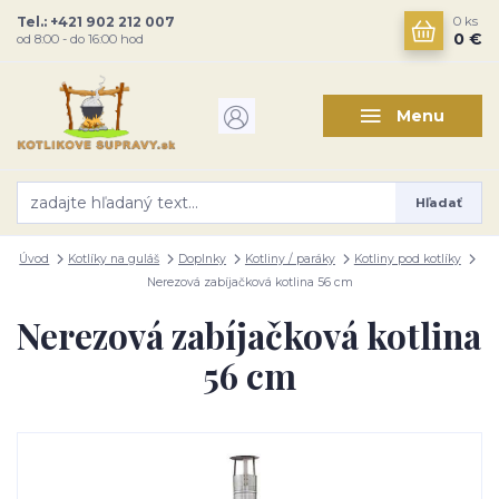
Tel.: +421 902 212 007
0
ks
0 €
od 8:00 - do 16:00 hod
Menu
Hľadať
Úvod
Kotlíky na guláš
Doplnky
Kotliny / paráky
Kotliny pod kotlíky
Nerezová zabíjačková kotlina 56 cm
Nerezová zabíjačková kotlina
56 cm