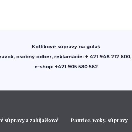
Kotlikové súpravy na guláš
návok, osobný odber, reklamácie: + 421 948 212 600,
e-shop: +421 905 580 562
vé súpravy a zabíjačkové
Panvice, woky, súpravy