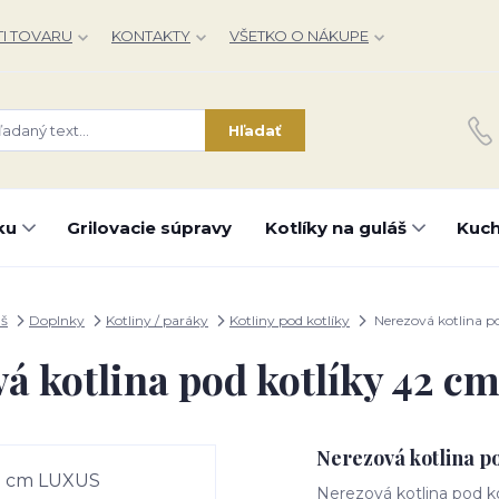
I TOVARU
KONTAKTY
VŠETKO O NÁKUPE
Hľadať
ku
Grilovacie súpravy
Kotlíky na guláš
Kuch
áš
Doplnky
Kotliny / paráky
Kotliny pod kotlíky
Nerezová kotlina p
á kotlina pod kotlíky 42 
Nerezová kotlina p
Nerezová kotlina pod k