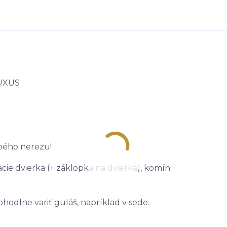
LUXUS
ubého nerezu!
acie dvierka (+ záklopka na dvierka), komín
hodlne variť guláš, napríklad v sede.