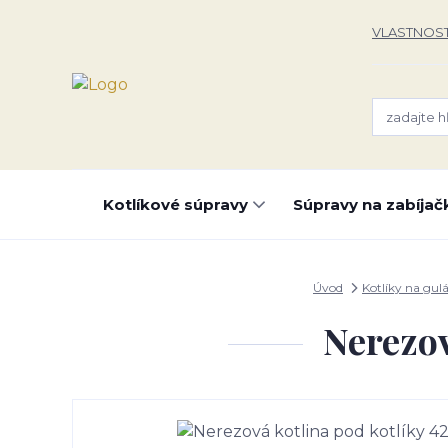
VLASTNOST
Kotlíkové súpravy
Súpravy na zabíjač
Úvod
Kotlíky na gul
Nerezov