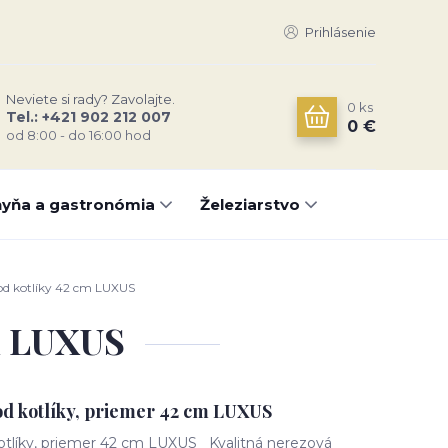
Prihlásenie
Neviete si rady? Zavolajte.
0
ks
Tel.: +421 902 212 007
0 €
od 8:00 - do 16:00 hod
yňa a gastronómia
Železiarstvo
od kotlíky 42 cm LUXUS
cm LUXUS
od kotlíky, priemer 42 cm LUXUS
otlíky, priemer 42 cm LUXUS Kvalitná nerezová