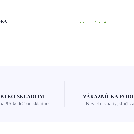
OKÁ
expedícia 3-5 dní
ŠETKO SKLADOM
ZÁKAZNÍCKA POD
 na 99 % držíme skladom
Neviete si rady, stačí z