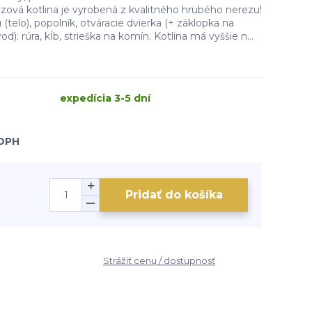
ezová kotlina je vyrobená z kvalitného hrubého nerezu!
 (telo), popolník, otváracie dvierka (+ záklopka na
): rúra, kĺb, strieška na komín. Kotlina má vyššie n...
expedícia 3-5 dní
 DPH
Pridať do košíka
Strážiť cenu / dostupnosť