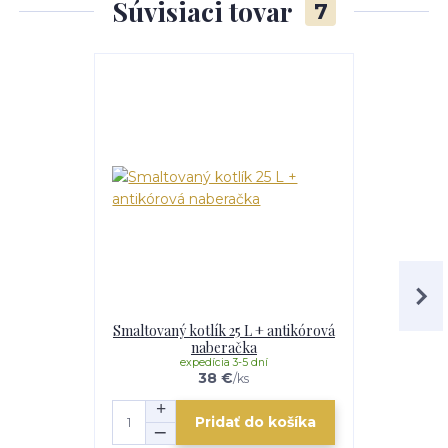
Súvisiaci tovar
7
Smaltovaný kotlík 25 L + antikórová
Smaltovaný 
naberačka
expedícia 3-5 dní
e
38 €
/
ks
Pridať do košíka