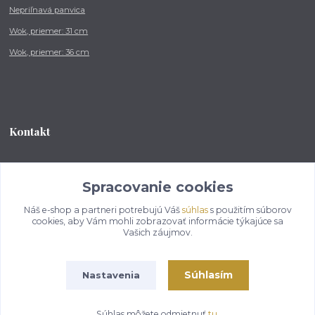
Nepriľnavá panvica
Wok, priemer: 31 cm
Wok, priemer: 36 cm
Kontakt
Tel.: +421 902 212 007
od 8:00 - do 16:00 hod
Spracovanie cookies
Náš e-shop a partneri potrebujú Váš
súhlas
s použitím súborov
info@kotlikovesupravy.sk
cookies, aby Vám mohli zobrazovať informácie týkajúce sa
Vašich záujmov.
Súhlasím
Nastavenia
Copyright © 2017-2050 kotlikovesupravy.sk, všetky práva vyhradené..
Súhlas môžete odmietnuť
tu
.