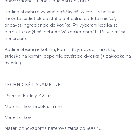
ohňovzdornou farbou, odolnou do 600 °C.
Kotlina obsahuje vysoké nožičky až 53 cm. Pri kotline
môžete sedieť alebo stáť a pohodlne budete miešať,
pridávať ingrediencie do kotlíka. Pri vyberaní kotlíka sa
nemusíte ohýbať (nebude Vás bolieť chrbát). Pri varení sa
nenarobíte!
Kotlina obsahuje kotlinu, komín (Dymovod): rúra, kĺb,
strieška na komín, popolník, otváracie dvierka (+ záklopka na
dvierka).
TECHNICKÉ PARAMETRE
Priemer kotliny: 42 cm.
Materiál: kov, hrúbka: 1 mm.
Materiál: kov.
Náter: ohňovzdorná náterová farba do 600 °C.