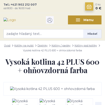
Tel.: +421 902 212 007
0
ks
0 €
od 8:00 - do 16:00 hod
Menu
Hľadať
Úvod
Kotlíky na guláš
Doplnky
Kotliny / paráky
Kotliny pod kotlíky
Vysoká kotlina 42 PLUS 600 + ohňovzdorná farba
Vysoká kotlina 42 PLUS 600
+ ohňovzdorná farba