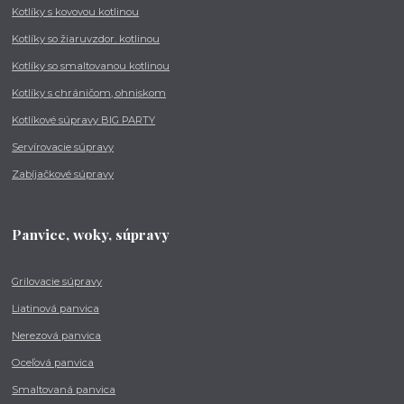
Kotlíky s kovovou kotlinou
Kotlíky so žiaruvzdor. kotlinou
Kotlíky so smaltovanou kotlinou
Kotlíky s chráničom, ohniskom
Kotlíkové súpravy BIG PARTY
Servírovacie súpravy
Zabíjačkové súpravy
Panvice, woky, súpravy
Grilovacie súpravy
Liatinová panvica
Nerezová panvica
Oceľová panvica
Smaltovaná panvica