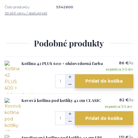
Číslo produktu:
5342600
Strážiť cenu / dostupnosť
Podobné produkty
Kotlina 42 PLUS 600 + ohňovzdorná farba
86 €
/
ks
expedícia 3-5 dní
Pridať do košíka
Kovová kotlina pod kotlíky 42 cm CLASIC
82 €
/
ks
expedícia 3-5 dní
Pridať do košíka
Smaltovaná kotlina pod kotlíky 42 cm UNI
131 €
/
ks