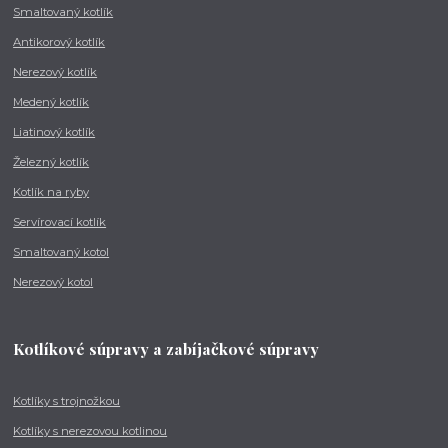
Smaltovaný kotlík
Antikorový kotlík
Nerezový kotlík
Medený kotlík
Liatinový kotlík
Železný kotlík
Kotlík na ryby
Servírovací kotlík
Smaltovaný kotol
Nerezový kotol
Kotlíkové súpravy a zabíjačkové súpravy
Kotlíky s trojnožkou
Kotlíky s nerezovou kotlinou