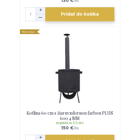
130 €
/
ks
Pridať do košíka
Novinka
Kotlina 60 cm s žiaruvzdornou farbou PLUS
600 4 MM
expedícia 3-5 dní
150 €
/
ks