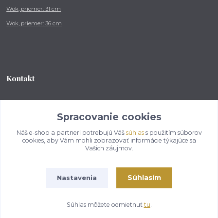
Wok, priemer: 31 cm
Wok, priemer: 36 cm
Kontakt
Tel.: +421 902 212 007
od 8:00 - do 16:00 hod
Spracovanie cookies
Náš e-shop a partneri potrebujú Váš
súhlas
s použitím súborov
info@kotlikovesupravy.sk
cookies, aby Vám mohli zobrazovať informácie týkajúce sa
Vašich záujmov.
Súhlasím
Nastavenia
Copyright © 2017-2050 kotlikovesupravy.sk, všetky práva vyhradené..
Súhlas môžete odmietnuť
tu
.
Vytvorené na
Eshop-rychlo.sk