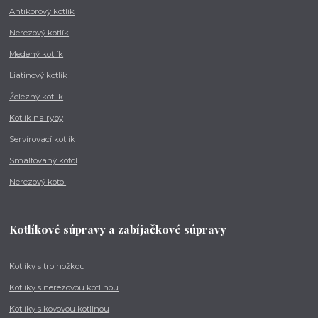
Antikorový kotlík
Nerezový kotlík
Medený kotlík
Liatinový kotlík
Železný kotlík
Kotlík na ryby
Servírovací kotlík
Smaltovaný kotol
Nerezový kotol
Kotlíkové súpravy a zabíjačkové súpravy
Kotlíky s trojnožkou
Kotlíky s nerezovou kotlinou
Kotlíky s kovovou kotlinou