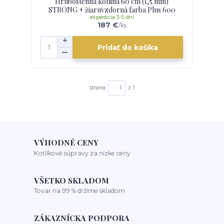
Hrubostenná kotlina 60 cm (1,5 mm)
STRONG + žiaruvzdorná farba Plus 600
expedícia 3-5 dní
187 €
/
ks
Pridať do košíka
strana
z 1
VÝHODNÉ CENY
Kotlíkové súpravy za nízke ceny
VŠETKO SKLADOM
Tovar na 99 % držíme skladom
ZÁKAZNÍCKA PODPORA