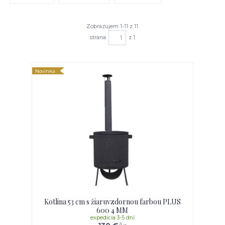
Zobrazujem 1-11 z 11
strana
z 1
Novinka
Kotlina 53 cm s žiaruvzdornou farbou PLUS
600 4 MM
expedícia 3-5 dní