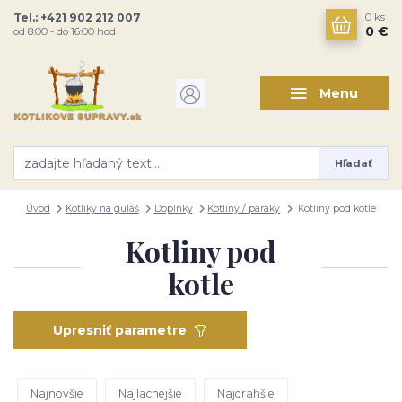
Tel.: +421 902 212 007
0
ks
0 €
od 8:00 - do 16:00 hod
Menu
Hľadať
Úvod
Kotlíky na guláš
Doplnky
Kotliny / paráky
Kotliny pod kotle
Kotliny pod
kotle
Upresniť parametre
Najnovšie
Najlacnejšie
Najdrahšie