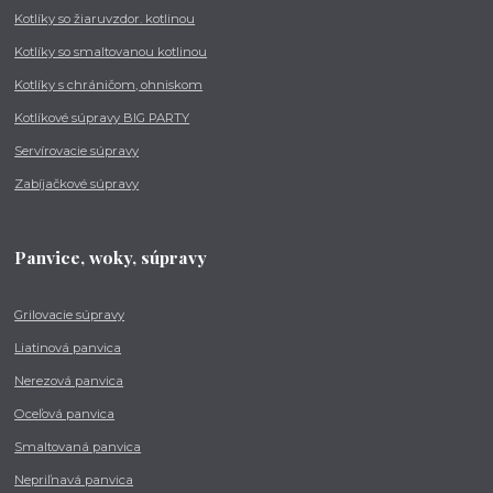
Kotlíky so žiaruvzdor. kotlinou
Kotlíky so smaltovanou kotlinou
Kotlíky s chráničom, ohniskom
Kotlíkové súpravy BIG PARTY
Servírovacie súpravy
Zabíjačkové súpravy
Panvice, woky, súpravy
Grilovacie súpravy
Liatinová panvica
Nerezová panvica
Oceľová panvica
Smaltovaná panvica
Nepriľnavá panvica