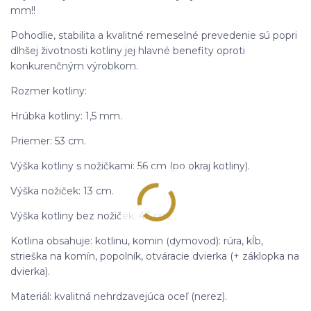
mm!!
Pohodlie, stabilita a kvalitné remeselné prevedenie sú popri
dlhšej životnosti kotliny jej hlavné benefity oproti
konkurenčným výrobkom.
Rozmer kotliny:
Hrúbka kotliny: 1,5 mm.
Priemer: 53 cm.
Výška kotliny s nožičkami: 56 cm (po okraj kotliny).
Výška nožiček: 13 cm.
Výška kotliny bez nožiček: 43 cm.
Kotlina obsahuje: kotlinu, komín (dymovod): rúra, kĺb,
strieška na komín, popolník, otváracie dvierka (+ záklopka na
dvierka).
Materiál: kvalitná nehrdzavejúca oceľ (nerez).