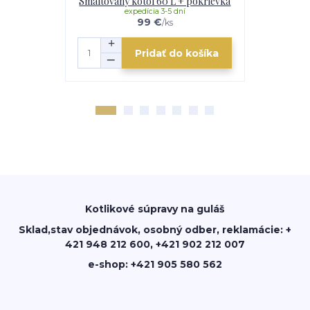
Smaltovaný kotol 60 L + pokrievka
Smalt
expedícia 3-5 dní
e
99 €
/
ks
Pridať do košíka
Kotlikové súpravy na guláš
Sklad,stav objednávok, osobný odber, reklamácie: +
421 948 212 600, +421 902 212 007
e-shop: +421 905 580 562