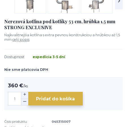
Nerezová kotlina pod kotlíky 53 cm, hrúbka 1,5 mm
STRONG EXCLUSIVE
Najkvalitnejšia kotlina s extra pevnou konštrukciou a hrúbkou až 1,5
mm
celý popis
Dostupnosť
expedícia 3-5 dní
Nie sme platcovia DPH
360 €
/
ks
Pridať do košíka
Číslo produktu:
045315007