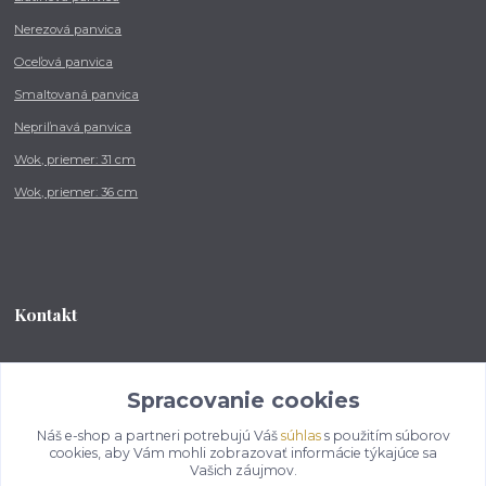
Nerezová panvica
Oceľová panvica
Smaltovaná panvica
Nepriľnavá panvica
Wok, priemer: 31 cm
Wok, priemer: 36 cm
Kontakt
Tel.: +421 902 212 007
od 8:00 - do 16:00 hod
Spracovanie cookies
Náš e-shop a partneri potrebujú Váš
súhlas
s použitím súborov
info@kotlikovesupravy.sk
cookies, aby Vám mohli zobrazovať informácie týkajúce sa
Vašich záujmov.