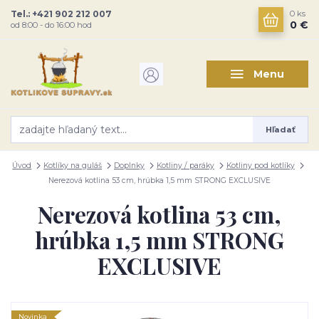
Tel.: +421 902 212 007
0
ks
0 €
od 8:00 - do 16:00 hod
Menu
Hľadať
Úvod
Kotlíky na guláš
Doplnky
Kotliny / paráky
Kotliny pod kotlíky
Nerezová kotlina 53 cm, hrúbka 1,5 mm STRONG EXCLUSIVE
Nerezová kotlina 53 cm,
hrúbka 1,5 mm STRONG
EXCLUSIVE
Novinka