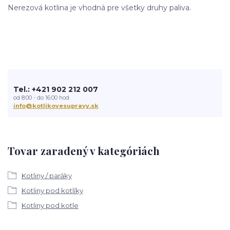
Nerezová kotlina je vhodná pre všetky druhy paliva.
Tel.: +421 902 212 007
od 8:00 - do 16:00 hod
info@kotlikovesupravy.sk
Tovar zaradený v kategóriách
Kotliny / paráky
Kotliny pod kotlíky
Kotliny pod kotle