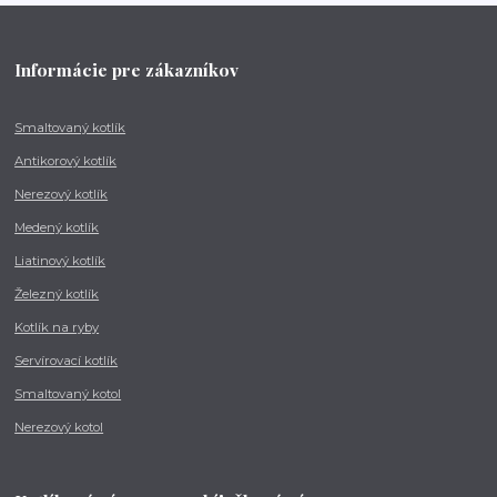
Informácie pre zákazníkov
Smaltovaný kotlík
Antikorový kotlík
Nerezový kotlík
Medený kotlík
Liatinový kotlík
Železný kotlík
Kotlík na ryby
Servírovací kotlík
Smaltovaný kotol
Nerezový kotol