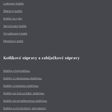
Liatinový kotlík
Železný kotlík
Kotlík na ryby
Servírovací kotlík
Smaltovaný kotol
Nerezový kotol
Kotlíkové súpravy a zabíjačkové súpravy
Kotlíky s trojnožkou
Kotlíky s nerezovou kotlinou
Kotlíky s kovovou kotlinou
Kotlíky so žiaruvzdor. kotlinou
Kotlíky so smaltovanou kotlinou
Kotlíky s chráničom, ohniskom