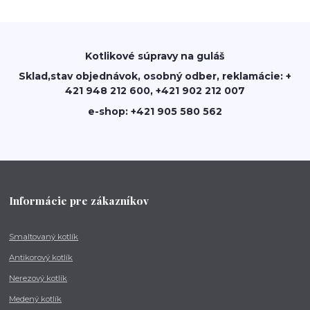
Kotlikové súpravy na guláš
Sklad,stav objednávok, osobný odber, reklamácie: +
421 948 212 600, +421 902 212 007
e-shop: +421 905 580 562
Informácie pre zákazníkov
Smaltovaný kotlík
Antikorový kotlík
Nerezový kotlík
Medený kotlík