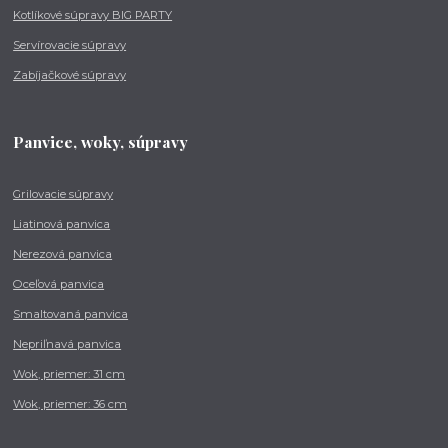
Kotlíkové súpravy BIG PARTY
Servírovacie súpravy
Zabíjačkové súpravy
Panvice, woky, súpravy
Grilovacie súpravy
Liatinová panvica
Nerezová panvica
Oceľová panvica
Smaltovaná panvica
Nepriľnavá panvica
Wok, priemer: 31 cm
Wok, priemer: 36 cm