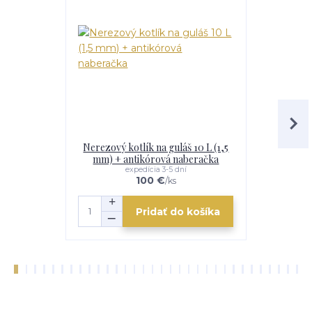
Nerezový kotlík na guláš 10 L (1,5
Nerezový 
mm) + antikórová naberačka
anti
expedícia 3-5 dní
e
100 €
/
ks
Pridať do košíka