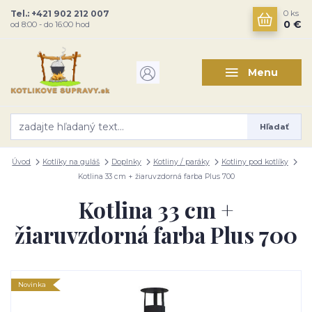
Tel.: +421 902 212 007
0
ks
0 €
od 8:00 - do 16:00 hod
Menu
Hľadať
Úvod
Kotlíky na guláš
Doplnky
Kotliny / paráky
Kotliny pod kotlíky
Kotlina 33 cm + žiaruvzdorná farba Plus 700
Kotlina 33 cm +
žiaruvzdorná farba Plus 700
Novinka