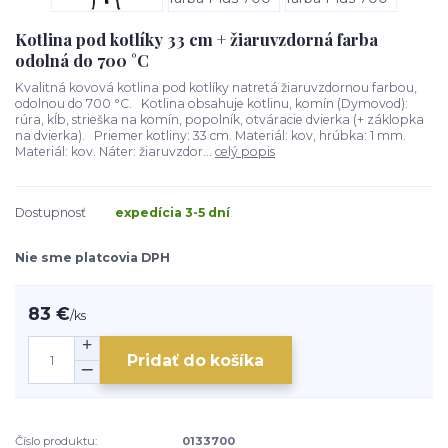
Kotlina pod kotlíky 33 cm + žiaruvzdorná farba
odolná do 700 °C
Kvalitná kovová kotlina pod kotlíky natretá žiaruvzdornou farbou,
odolnou do 700 °C. Kotlina obsahuje kotlinu, komín (Dymovod):
rúra, kĺb, strieška na komín, popolník, otváracie dvierka (+ záklopka
na dvierka). Priemer kotliny: 33 cm. Materiál: kov, hrúbka: 1 mm.
Materiál: kov. Náter: žiaruvzdor...
celý popis
Dostupnosť
expedícia 3-5 dní
Nie sme platcovia DPH
83 €
/
ks
Pridať do košíka
Číslo produktu:
0133700