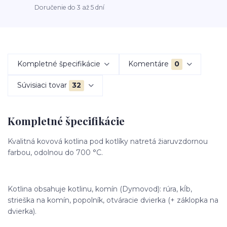
Doručenie do 3 až 5 dní
Kompletné špecifikácie
Komentáre
0
Súvisiaci tovar
32
Kompletné špecifikácie
Kvalitná kovová kotlina pod kotlíky natretá žiaruvzdornou
farbou, odolnou do 700 °C.
Kotlina obsahuje kotlinu, komín (Dymovod): rúra, kĺb,
strieška na komín, popolník, otváracie dvierka (+ záklopka na
dvierka).