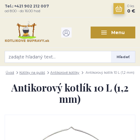
Tel.: +421 902 212 007
0
ks
0 €
od 8:00 - do 16:00 hod
Menu
Hľadať
Úvod
Kotlíky na guláš
Antikorové kotlíky
Antikorový kotlík 10 L (1,2 mm)
Antikorový kotlík 10 L (1,2
mm)