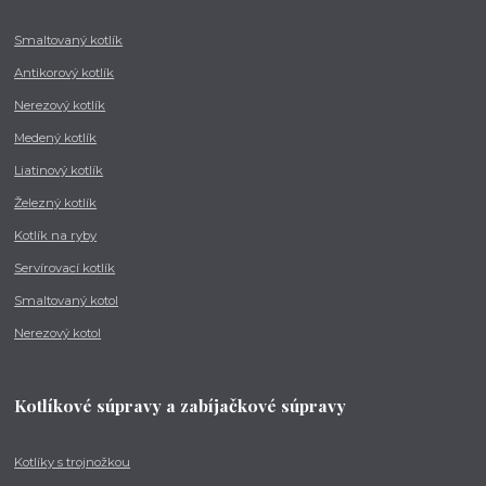
Smaltovaný kotlík
Antikorový kotlík
Nerezový kotlík
Medený kotlík
Liatinový kotlík
Železný kotlík
Kotlík na ryby
Servírovací kotlík
Smaltovaný kotol
Nerezový kotol
Kotlíkové súpravy a zabíjačkové súpravy
Kotlíky s trojnožkou