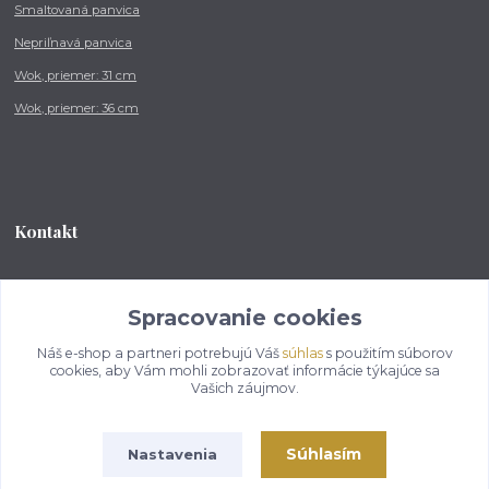
Smaltovaná panvica
Nepriľnavá panvica
Wok, priemer: 31 cm
Wok, priemer: 36 cm
Kontakt
Tel.: +421 902 212 007
od 8:00 - do 16:00 hod
Spracovanie cookies
Náš e-shop a partneri potrebujú Váš
súhlas
s použitím súborov
info@kotlikovesupravy.sk
cookies, aby Vám mohli zobrazovať informácie týkajúce sa
Vašich záujmov.
Súhlasím
Nastavenia