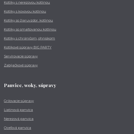
Kotlíky s nerezovou kotlinou
Kotlíky s kovovou kotlinou
Kotlíky so žiaruvzdor. kotlinou
Kotlíky so smaltovanou kotlinou
Kotlíky s chráničom, ohniskom
Kotlíkové súpravy BIG PARTY
Servírovacie súpravy
Zabíjačkové súpravy
Panvice, woky, súpravy
Grilovacie súpravy
Liatinová panvica
Nerezová panvica
Oceľová panvica