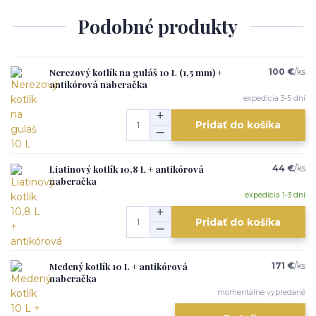
Podobné produkty
Nerezový kotlík na guláš 10 L (1,5 mm) +
100 €
/
ks
antikórová naberačka
expedícia 3-5 dní
Pridať do košíka
Liatinový kotlík 10,8 L + antikórová
44 €
/
ks
naberačka
expedícia 1-3 dní
Pridať do košíka
Medený kotlík 10 L + antikórová
171 €
/
ks
naberačka
momentálne vypredané