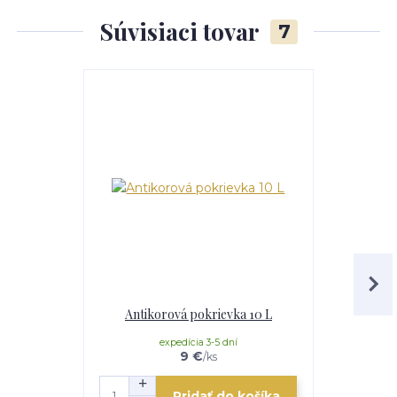
Súvisiaci tovar
7
Antikorová pokrievka 10 L
Stojan na k
expedícia 3-5 dní
e
9 €
/
ks
Pridať do košíka