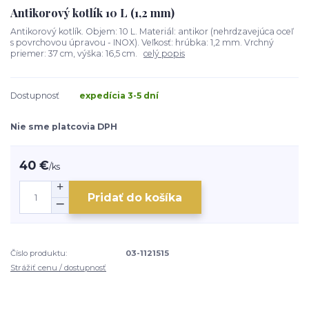
Antikorový kotlík 10 L (1,2 mm)
Antikorový kotlík. Objem: 10 L. Materiál: antikor (nehrdzavejúca oceľ
s povrchovou úpravou - INOX). Veľkosť: hrúbka: 1,2 mm. Vrchný
priemer: 37 cm, výška: 16,5 cm.
celý popis
Dostupnosť
expedícia 3-5 dní
Nie sme platcovia DPH
40 €
/
ks
Pridať do košíka
Číslo produktu:
03-1121515
Strážiť cenu / dostupnosť