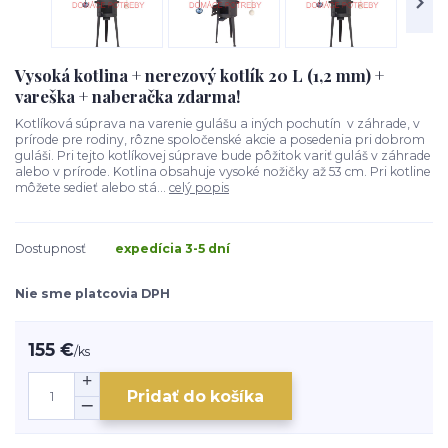
Vysoká kotlina + nerezový kotlík 20 L (1,2 mm) +
vareška + naberačka zdarma!
Kotlíková súprava na varenie gulášu a iných pochutín v záhrade, v
prírode pre rodiny, rôzne spoločenské akcie a posedenia pri dobrom
guláši. Pri tejto kotlíkovej súprave bude pôžitok variť guláš v záhrade
alebo v prírode. Kotlina obsahuje vysoké nožičky až 53 cm. Pri kotline
môžete sedieť alebo stá...
celý popis
Dostupnosť
expedícia 3-5 dní
Nie sme platcovia DPH
155 €
/
ks
Pridať do košíka