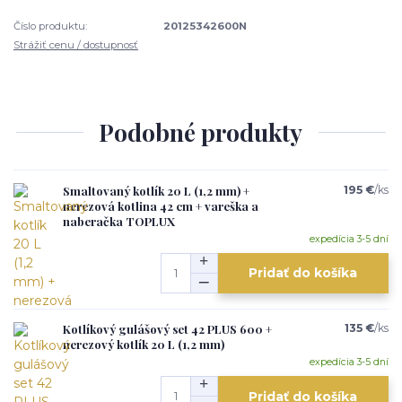
Číslo produktu:
20125342600N
Strážiť cenu / dostupnosť
Podobné produkty
Smaltovaný kotlík 20 L (1,2 mm) +
195 €
/
ks
nerezová kotlina 42 cm + vareška a
naberačka TOPLUX
expedícia 3-5 dní
Pridať do košíka
Kotlíkový gulášový set 42 PLUS 600 +
135 €
/
ks
nerezový kotlík 20 L (1,2 mm)
expedícia 3-5 dní
Pridať do košíka