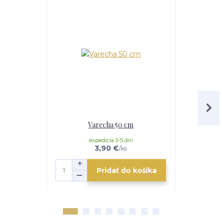
Varecha 50 cm
Servírovac
expedícia 3-5 dní
e
3,90 €
/
ks
Pridať do košíka