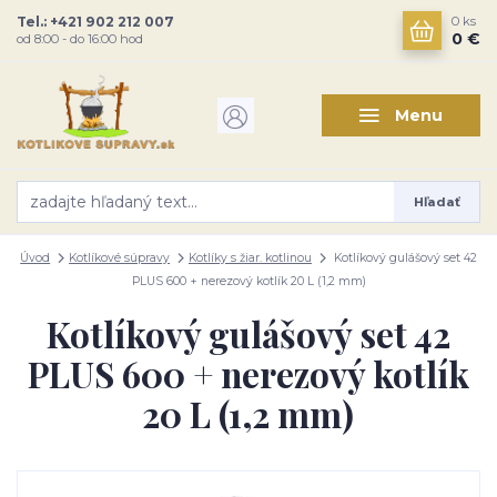
Tel.: +421 902 212 007
0
ks
0 €
od 8:00 - do 16:00 hod
Menu
Hľadať
Úvod
Kotlíkové súpravy
Kotlíky s žiar. kotlinou
Kotlíkový gulášový set 42
PLUS 600 + nerezový kotlík 20 L (1,2 mm)
Kotlíkový gulášový set 42
PLUS 600 + nerezový kotlík
20 L (1,2 mm)