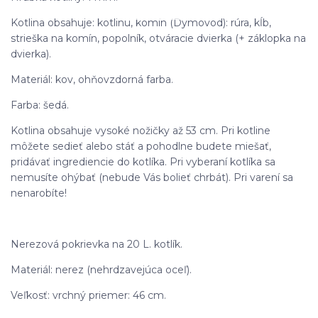
Kotlina obsahuje: kotlinu, komín (Dymovod): rúra, kĺb,
strieška na komín, popolník, otváracie dvierka (+ záklopka na
dvierka).
Materiál: kov, ohňovzdorná farba.
Farba: šedá.
Kotlina obsahuje vysoké nožičky až 53 cm. Pri kotline
môžete sedieť alebo stáť a pohodlne budete miešať,
pridávať ingrediencie do kotlíka. Pri vyberaní kotlíka sa
nemusíte ohýbať (nebude Vás bolieť chrbát). Pri varení sa
nenarobíte!
Nerezová pokrievka na 20 L. kotlík.
Materiál: nerez (nehrdzavejúca oceľ).
Veľkosť: vrchný priemer: 46 cm.