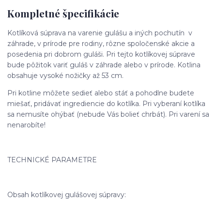
Kompletné špecifikácie
Kotlíková súprava na varenie gulášu a iných pochutín v
záhrade, v prírode pre rodiny, rôzne spoločenské akcie a
posedenia pri dobrom guláši. Pri tejto kotlíkovej súprave
bude pôžitok variť guláš v záhrade alebo v prírode. Kotlina
obsahuje vysoké nožičky až 53 cm.
Pri kotline môžete sedieť alebo stáť a pohodlne budete
miešať, pridávať ingrediencie do kotlíka. Pri vyberaní kotlíka
sa nemusíte ohýbať (nebude Vás bolieť chrbát). Pri varení sa
nenarobíte!
TECHNICKÉ PARAMETRE
Obsah kotlíkovej gulášovej súpravy: