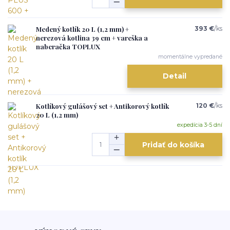
Medený kotlík 20 L (1,2 mm) +
393 €
/
ks
nerezová kotlina 39 cm + vareška a
naberačka TOPLUX
momentálne vypredané
Detail
Kotlíkový gulášový set + Antikorový kotlík
120 €
/
ks
20 L (1,2 mm)
expedícia 3-5 dní
Pridať do košíka