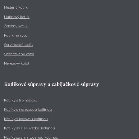
Medený kotlík
Liatinový kotlík
Železný kotlík
Kotlík na ryby
Servírovací kotlík
Smaltovaný kotol
Nerezový kotol
Kotlíkové súpravy a zabíjačkové súpravy
Kotlíky s trojnožkou
Kotlíky s nerezovou kotlinou
Kotlíky s kovovou kotlinou
Kotlíky so žiaruvzdor. kotlinou
Kotlíky so smaltovanou kotlinou