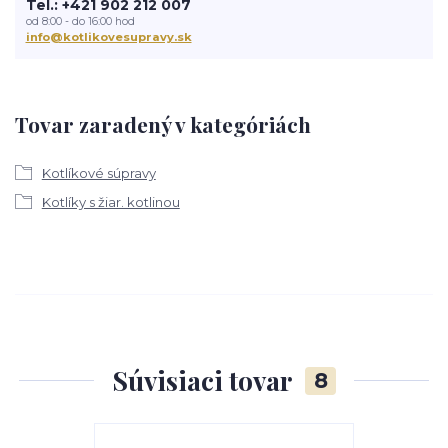
Tel.: +421 902 212 007
od 8:00 - do 16:00 hod
info@kotlikovesupravy.sk
Tovar zaradený v kategóriách
Kotlíkové súpravy
Kotlíky s žiar. kotlinou
Súvisiaci tovar
8
Akcia