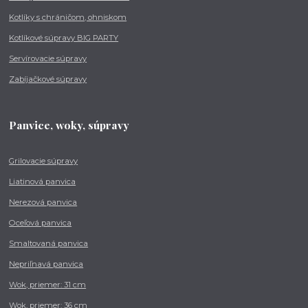
Kotlíky s chráničom, ohniskom
Kotlíkové súpravy BIG PARTY
Servírovacie súpravy
Zabíjačkové súpravy
Panvice, woky, súpravy
Grilovacie súpravy
Liatinová panvica
Nerezová panvica
Oceľová panvica
Smaltovaná panvica
Nepriľnavá panvica
Wok, priemer: 31 cm
Wok, priemer: 36 cm