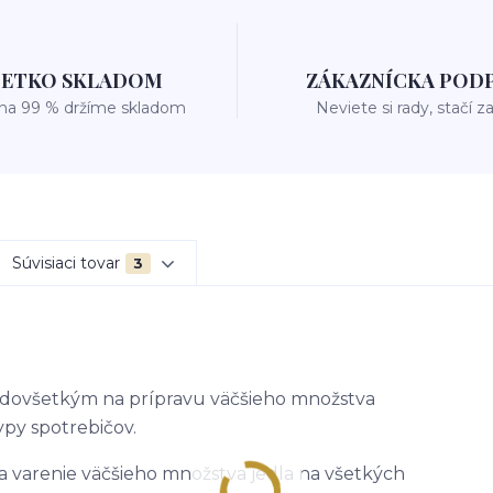
ŠETKO SKLADOM
ZÁKAZNÍCKA POD
 na 99 % držíme skladom
Neviete si rady, stačí z
Súvisiaci tovar
3
edovšetkým na prípravu väčšieho množstva
ypy spotrebičov.
a varenie väčšieho množstva jedla na všetkých