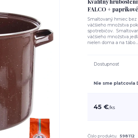
Kvalitný hrubostenn
FALCO + paprikové 
Smaltovaný hrniec bez 
väčšieho množstva pokr
spotrebičov. Smaltovan
väčšieho množstva jedla
nielen doma a na tábo..
Dostupnosť
Nie sme platcovia
45 €
/
ks
Číslo produktu:
598112