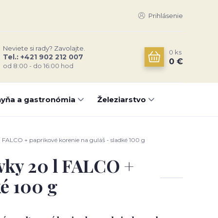
Prihlásenie
Neviete si rady? Zavolajte.
0
ks
Tel.: +421 902 212 007
0 €
od 8:00 - do 16:00 hod
yňa a gastronómia
Železiarstvo
FALCO + paprikové korenie na guláš - sladké 100 g
vky 20 l FALCO +
ké 100 g