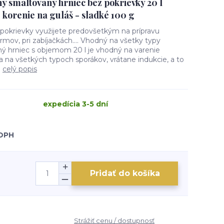
ý smaltovaný hrniec bez pokrievky 20 l
korenie na guláš - sladké 100 g
pokrievky využijete predovšetkým na prípravu
mov, pri zabíjačkách…. Vhodný na všetky typy
ý hrniec s objemom 20 l je vhodný na varenie
 na všetkých typoch sporákov, vrátane indukcie, a to
.
celý popis
expedícia 3-5 dní
 DPH
Pridať do košíka
Strážiť cenu / dostupnosť