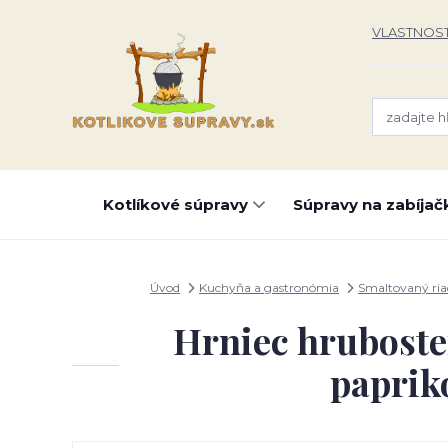
VLASTNOST
Kotlíkové súpravy
Súpravy na zabíjač
Úvod
Kuchyňa a gastronómia
Smaltovaný ria
Hrniec hruboste
papriko