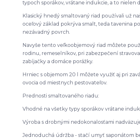
typoch sporákov, vrátane indukcie, a to nielen 
Klasický hnedý smaltovaný riad používali už na
oceľový základ pokrýva smalt, teda tavenina p
nezávadný povrch.
Navyše tento veľkoobjemový riad môžete použiť
rodinu, remeselníkov, pri zabezpečení stravova
zabíjačky a domáce porážky.
Hrniec s objemom 20 l môžete využiť aj pri zav
ovocia od miestnych pestovateľov.
Prednosti smaltovaného riadu:
Vhodné na všetky typy sporákov vrátane induk
Výroba s drobnými nedokonalosťami nadväzuje 
Jednoduchá údržba - stačí umyť saponátom b