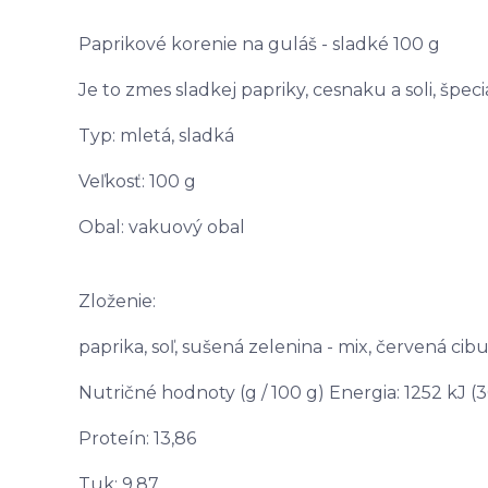
Paprikové korenie na guláš - sladké 100 g
Je to zmes sladkej papriky, cesnaku a soli, špe
Typ: mletá, sladká
Veľkosť: 100 g
Obal: vakuový obal
Zloženie:
paprika, soľ, sušená zelenina - mix, červená cibu
Nutričné hodnoty (g / 100 g) Energia: 1252 kJ (3
Proteín: 13,86
Tuk: 9,87