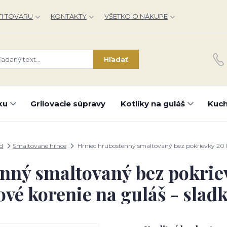
I TOVARU
KONTAKTY
VŠETKO O NÁKUPE
Hľadať
ku
Grilovacie súpravy
Kotlíky na guláš
Kuch
d
Smaltované hrnce
Hrniec hrubostenný smaltovaný bez pokrievky 20 l 
nný smaltovaný bez pokrie
vé korenie na guláš - slad