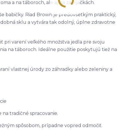
doma a na táboroch, ale aj na zabíjačkách.
še babičky. Riad Brown je predovšetkým praktický,
odobná sklu a vytvára tak odolný, úplne zdravotne
 pri varení veľkého množstva jedla pre svoju
nia na táboroch. Ideálne použitie poskytujú tiež na
áraní vlastnej úrody zo záhradky alebo zeleniny a
cie
na tradičné spracovanie.
ežným spôsobom, prípadne vopred odmočiť.