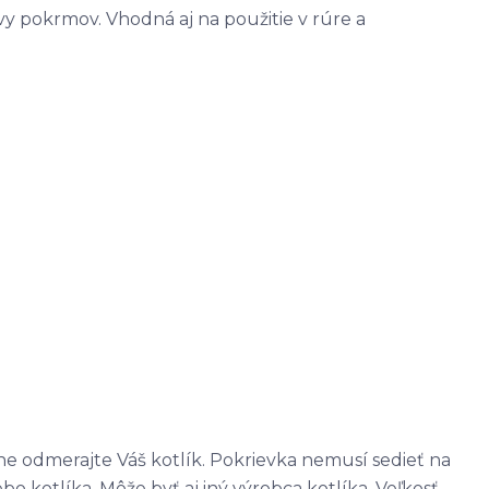
vy pokrmov. Vhodná aj na použitie v rúre a
 odmerajte Váš kotlík. Pokrievka nemusí sedieť na
bo kotlíka. Môže byť aj iný výrobca kotlíka. Veľkosť