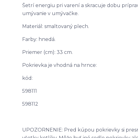
Šetrí energiu pri varení a skracuje dobu prípra
umývanie v umývačke.
Materiál: smaltovaný plech.
Farby: hnedá.
Priemer (cm): 33 cm.
Pokrievka je vhodná na hrnce:
kód:
598111
598112
UPOZORNENIE: Pred kúpou pokrievky si presne
všetky kotlíky. Môže byť iné sedlo pokrievky ale