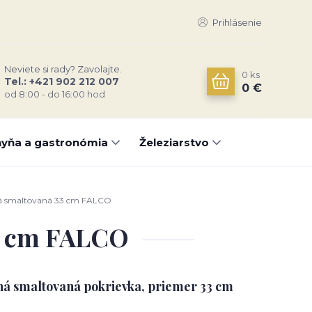
Prihlásenie
Neviete si rady? Zavolajte.
0
ks
Tel.: +421 902 212 007
0 €
od 8:00 - do 16:00 hod
yňa a gastronómia
Železiarstvo
á smaltovaná 33 cm FALCO
3 cm FALCO
ná smaltovaná pokrievka, priemer 33 cm