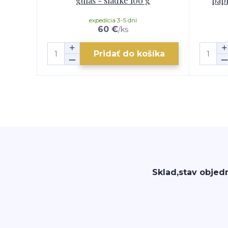
guláš - sladké 100 g
papr
expedícia 3-5 dní
60 €
/
ks
Pridať do košíka
Sklad,stav objed