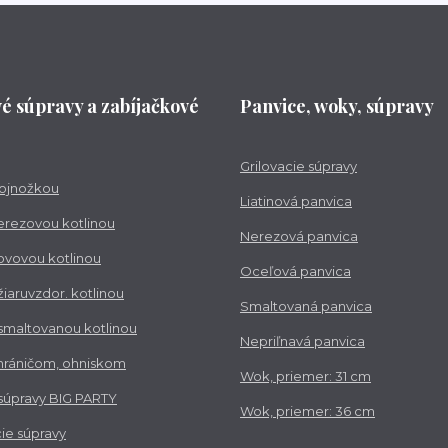
vé súpravy a zabíjačkové
Panvice, woky, súpravy
Grilovacie súpravy
trojnožkou
Liatinová panvica
nerezovou kotlinou
Nerezová panvica
kovovou kotlinou
Oceľová panvica
 žiaruvzdor. kotlinou
Smaltovaná panvica
 smaltovanou kotlinou
Nepriľnavá panvica
chráničom, ohniskom
Wok, priemer: 31 cm
 súpravy BIG PARTY
Wok, priemer: 36 cm
ie súpravy