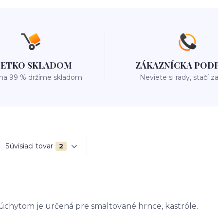
ŠETKO SKLADOM
ZÁKAZNÍCKA POD
 na 99 % držíme skladom
Neviete si rady, stačí z
Súvisiaci tovar
2
chytom je určená pre smaltované hrnce, kastróle.