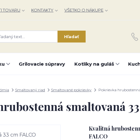
I TOVARU
KONTAKTY
VŠETKO O NÁKUPE
Hľadať
ku
Grilovacie súpravy
Kotlíky na guláš
Kuch
nómia
Smaltovaný riad
Smaltované pokrievky
Pokrievka hrubostenn
 hrubostenná smaltovaná 3
Kvalitná hrubosten
FALCO