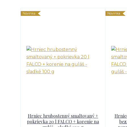
Novinka
Novinka
Hrniec hrubostenný smaltovaný +
Hrnie
pokrievka 20 l FALCO + korenie na
bez