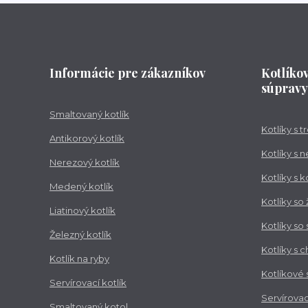
Informácie pre zákazníkov
Kotlíko
súpravy
Smaltovaný kotlík
Kotlíky s 
Antikorový kotlík
Kotlíky s 
Nerezový kotlík
Kotlíky s 
Medený kotlík
Kotlíky so
Liatinový kotlík
Kotlíky so
Železný kotlík
Kotlíky s 
Kotlík na ryby
Kotlíkové
Servírovací kotlík
Servírovac
Smaltovaný kotol