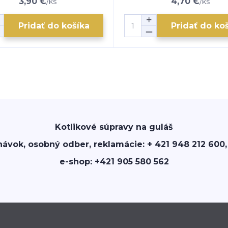
3,90 €
4,70 €
/
ks
/
ks
Pridať do košíka
Pridať do ko
Kotlikové súpravy na guláš
návok, osobný odber, reklamácie: + 421 948 212 600,
e-shop: +421 905 580 562