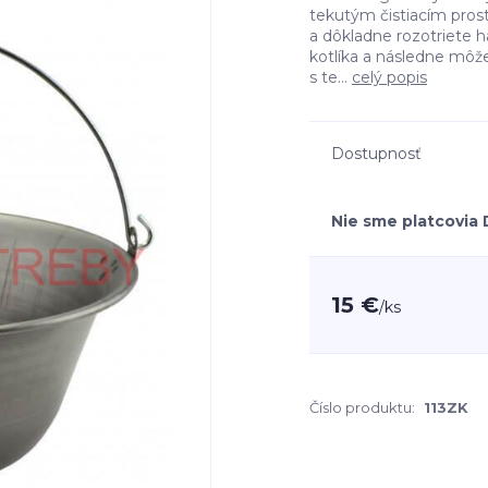
tekutým čistiacím prost
a dôkladne rozotriete ha
kotlíka a následne môžet
s te...
celý popis
Dostupnosť
Nie sme platcovia
15 €
/
ks
Číslo produktu:
113ZK