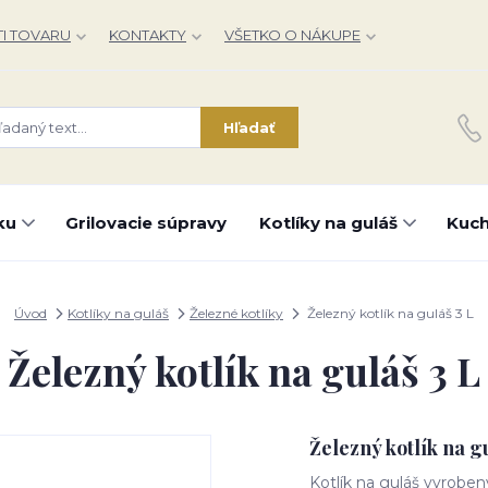
I TOVARU
KONTAKTY
VŠETKO O NÁKUPE
Hľadať
ku
Grilovacie súpravy
Kotlíky na guláš
Kuch
Úvod
Kotlíky na guláš
Železné kotlíky
Železný kotlík na guláš 3 L
Železný kotlík na guláš 3 L
Železný kotlík na g
Kotlík na guláš vyroben