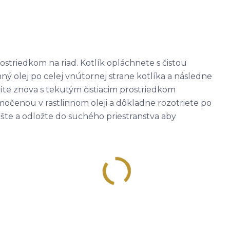
ostriedkom na riad. Kotlík opláchnete s čistou
ný olej po celej vnútornej strane kotlíka a následne
títe znova s tekutým čistiacim prostriedkom
močenou v rastlinnom oleji a dôkladne rozotriete po
šte a odložte do suchého priestranstva aby