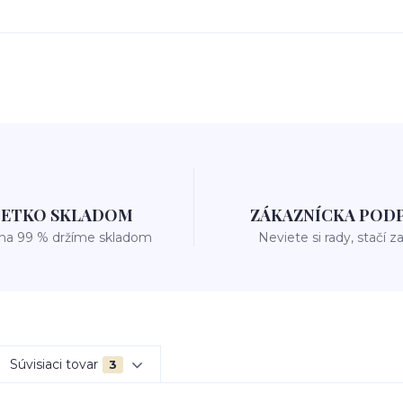
ŠETKO SKLADOM
ZÁKAZNÍCKA POD
 na 99 % držíme skladom
Neviete si rady, stačí z
Súvisiaci tovar
3