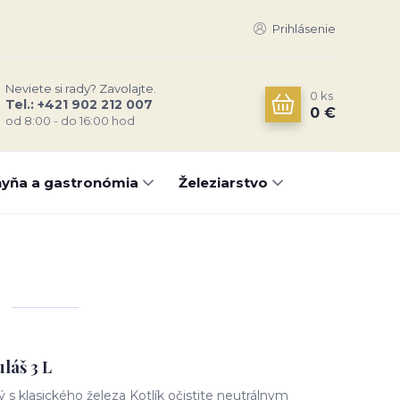
Prihlásenie
Neviete si rady? Zavolajte.
0
ks
Tel.: +421 902 212 007
0 €
od 8:00 - do 16:00 hod
yňa a gastronómia
Železiarstvo
uláš 3 L
ý s klasického železa Kotlík očistite neutrálnym