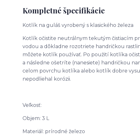
Kompletné špecifikácie
Kotlík na guláš vyrobený s klasického železa
Kotlík očistite neutrálnym tekutým čistiacím pr
vodou a dôkladne rozotriete handričkou rastlin
môžete kotlík používať. Po použití kotlíka očis
a následne ošetríte (nanesiete) handričkou na
celom povrchu kotlíka alebo kotlík dobre vysu
nepodliehal korózii.
Veľkosť:
Objem: 3 L
Materiál: prírodné železo