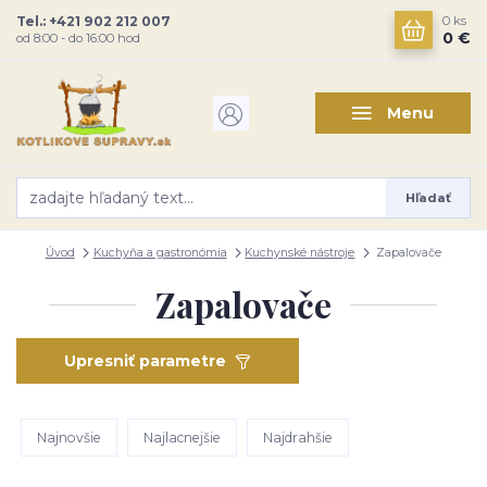
Tel.: +421 902 212 007
0
ks
0 €
od 8:00 - do 16:00 hod
Menu
Hľadať
Úvod
Kuchyňa a gastronómia
Kuchynské nástroje
Zapalovače
Zapalovače
Upresniť parametre
Najnovšie
Najlacnejšie
Najdrahšie