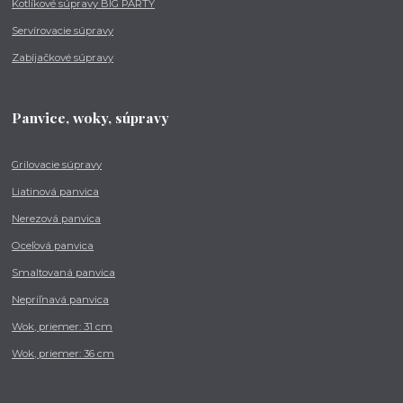
Kotlíkové súpravy BIG PARTY
Servírovacie súpravy
Zabíjačkové súpravy
Panvice, woky, súpravy
Grilovacie súpravy
Liatinová panvica
Nerezová panvica
Oceľová panvica
Smaltovaná panvica
Nepriľnavá panvica
Wok, priemer: 31 cm
Wok, priemer: 36 cm