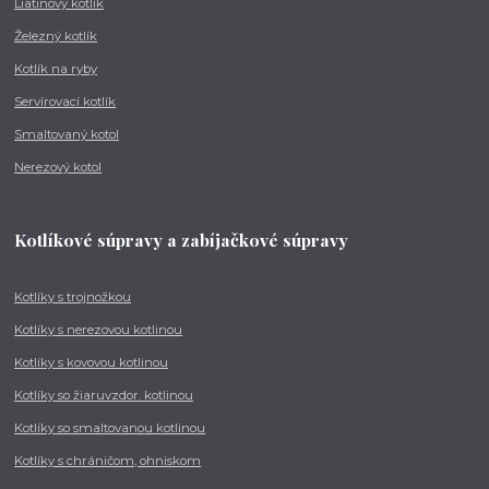
Liatinový kotlík
Železný kotlík
Kotlík na ryby
Servírovací kotlík
Smaltovaný kotol
Nerezový kotol
Kotlíkové súpravy a zabíjačkové súpravy
Kotlíky s trojnožkou
Kotlíky s nerezovou kotlinou
Kotlíky s kovovou kotlinou
Kotlíky so žiaruvzdor. kotlinou
Kotlíky so smaltovanou kotlinou
Kotlíky s chráničom, ohniskom