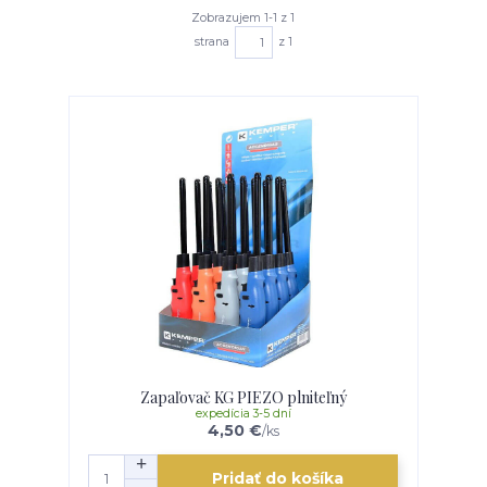
Zobrazujem 1-1 z 1
strana
z 1
Zapaľovač KG PIEZO plniteľný
expedícia 3-5 dní
4,50 €
/
ks
Pridať do košíka