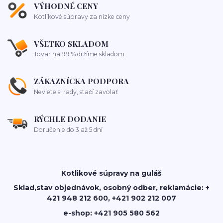
VÝHODNÉ CENY
Kotlíkové súpravy za nízke ceny
VŠETKO SKLADOM
Tovar na 99 % držíme skladom
ZÁKAZNÍCKA PODPORA
Neviete si rady, stačí zavolať
RÝCHLE DODANIE
Doručenie do 3 až 5 dní
Kotlikové súpravy na guláš
Sklad,stav objednávok, osobný odber, reklamácie: +
421 948 212 600, +421 902 212 007
e-shop: +421 905 580 562