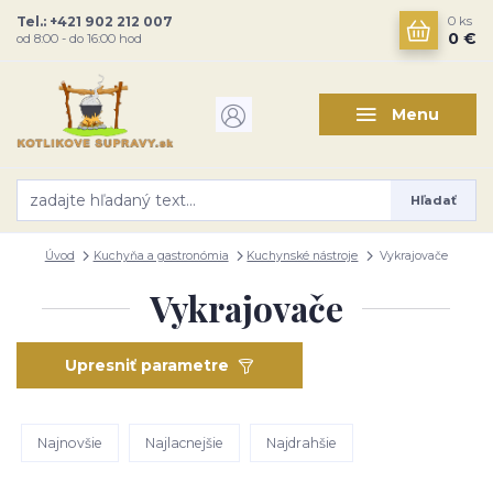
Tel.: +421 902 212 007
0
ks
0 €
od 8:00 - do 16:00 hod
Menu
Hľadať
Úvod
Kuchyňa a gastronómia
Kuchynské nástroje
Vykrajovače
Vykrajovače
Upresniť parametre
Najnovšie
Najlacnejšie
Najdrahšie