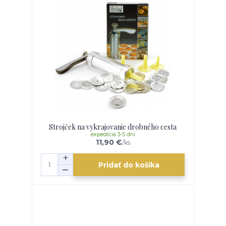
Strojček na vykrajovanie drobného cesta
expedícia 3-5 dní
11,90 €
/
ks
Pridať do košíka