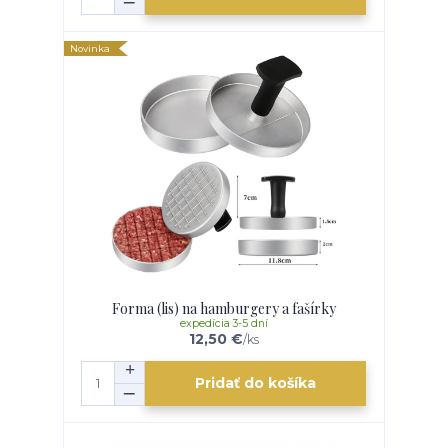
Novinka
Forma (lis) na hamburgery a fašírky
expedícia 3-5 dní
12,50 €
/
ks
Pridať do košíka