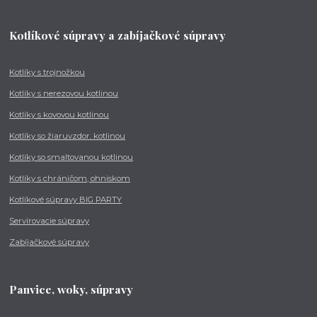
Kotlíkové súpravy a zabíjačkové súpravy
Kotlíky s trojnožkou
Kotlíky s nerezovou kotlinou
Kotlíky s kovovou kotlinou
Kotlíky so žiaruvzdor. kotlinou
Kotlíky so smaltovanou kotlinou
Kotlíky s chráničom, ohniskom
Kotlíkové súpravy BIG PARTY
Servírovacie súpravy
Zabíjačkové súpravy
Panvice, woky, súpravy