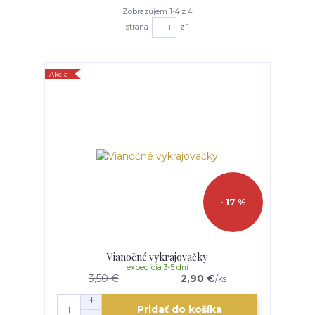
Zobrazujem 1-4 z 4
strana
z 1
Akcia
- 17 %
Vianočné vykrajovačky
expedícia 3-5 dní
3,50 €
2,90 €
/
ks
Pridať do košíka