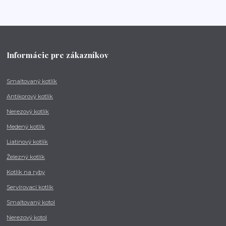
Informácie pre zákazníkov
Smaltovaný kotlík
Antikorový kotlík
Nerezový kotlík
Medený kotlík
Liatinový kotlík
Železný kotlík
Kotlík na ryby
Servírovací kotlík
Smaltovaný kotol
Nerezový kotol