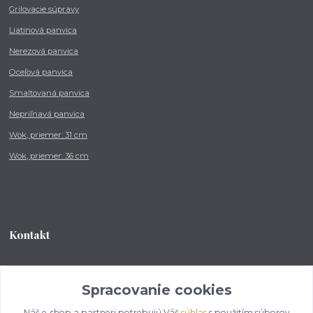
Grilovacie súpravy
Liatinová panvica
Nerezová panvica
Oceľová panvica
Smaltovaná panvica
Nepriľnavá panvica
Wok, priemer: 31 cm
Wok, priemer: 36 cm
Kontakt
Tel.: +421 902 212 007
od 8:00 - do 16:00 hod
Spracovanie cookies
Náš e-shop a partneri potrebujú Váš
súhlas
s použitím súborov