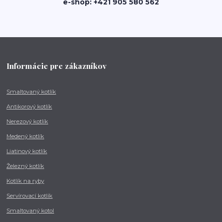
e-shop: +421 905 580 562
Informácie pre zákazníkov
Smaltovaný kotlík
Antikorový kotlík
Nerezový kotlík
Medený kotlík
Liatinový kotlík
Železný kotlík
Kotlík na ryby
Servírovací kotlík
Smaltovaný kotol