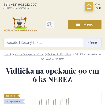
Tel.: +421 902 212 007
0
ks
0 €
od 8:00 - do 16:00 hod
Menu
Hľadať
Úvod
Kuchyňa a gastronómia
Palice, vidličky, ihly
Vidlička na opekanie
90 cm 6 ks NEREZ
Vidlička na opekanie 90 cm
6 ks NEREZ
Novinka
TOP produkt