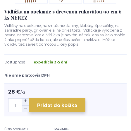
Vidlička na opekanie s drevenou rukoväťou 90 cm 6
ks NEREZ
Vidličky na opekanie, na smaženie slaniny, klobásy, špekáčiky, na
záhradné párty, grilovanie a iné príležitosti. Vidlička je vyrobená z
pevnej nerezovej ocele. Vidlička je navrhnutá tak, aby sa jedlo mohlo
ľahko pripnúť až do konca, ale počas pečenia nekĺzalo. Môžete
vidličku tiež zavesiť pomocou ...
celý popis
Dostupnosť
expedícia 3-5 dní
Nie sme platcovia DPH
28 €
/
ks
Pridať do košíka
Číslo produktu:
1247406