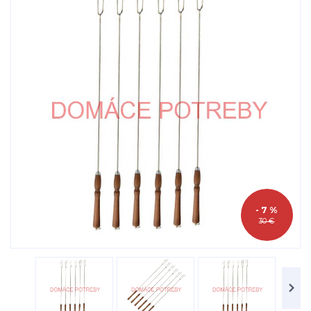
- 7 %
30 €