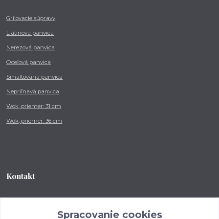
Grilovacie súpravy
Liatinová panvica
Nerezová panvica
Oceľová panvica
Smaltovaná panvica
Nepriľnavá panvica
Wok, priemer: 31 cm
Wok, priemer: 36 cm
Kontakt
Tel.: +421 902 212 007
od 8:00 - do 16:00 hod
Spracovanie cookies