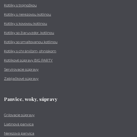
Kotlíky s trojnožkou
Kotlíky s nerezovou kotlinou
Kotlíky s kovovou kotlinou
Kotlíky so žiaruvzdor. kotlinou
Kotlíky so smaltovanou kotlinou
Kotlíky s chráničom, ohniskom
Kotlíkové súpravy BIG PARTY
Servírovacie súpravy
Zabíjačkové súpravy
Panvice, woky, súpravy
Grilovacie súpravy
Liatinová panvica
Nerezová panvica