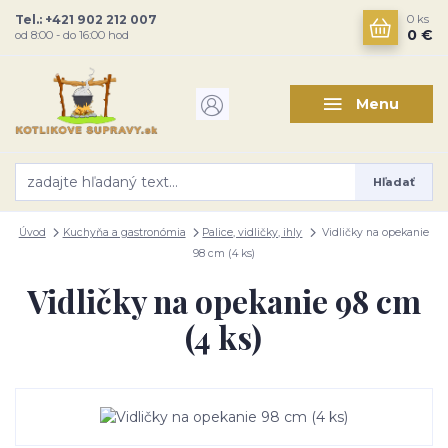
Tel.: +421 902 212 007
0
ks
0 €
od 8:00 - do 16:00 hod
Menu
Hľadať
Úvod
Kuchyňa a gastronómia
Palice, vidličky, ihly
Vidličky na opekanie
98 cm (4 ks)
Vidličky na opekanie 98 cm
(4 ks)