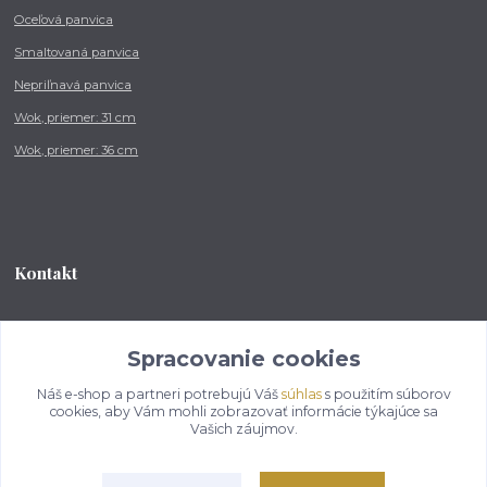
Oceľová panvica
Smaltovaná panvica
Nepriľnavá panvica
Wok, priemer: 31 cm
Wok, priemer: 36 cm
Kontakt
Tel.: +421 902 212 007
od 8:00 - do 16:00 hod
Spracovanie cookies
Náš e-shop a partneri potrebujú Váš
súhlas
s použitím súborov
info@kotlikovesupravy.sk
cookies, aby Vám mohli zobrazovať informácie týkajúce sa
Vašich záujmov.