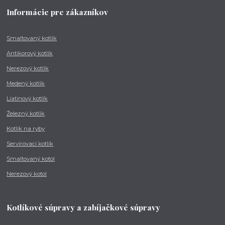
Informácie pre zákazníkov
Smaltovaný kotlík
Antikorový kotlík
Nerezový kotlík
Medený kotlík
Liatinový kotlík
Železný kotlík
Kotlík na ryby
Servírovací kotlík
Smaltovaný kotol
Nerezový kotol
Kotlíkové súpravy a zabíjačkové súpravy