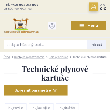
Tel.: +421 902 212 007
0
ks
0 €
od 8:00 - do 16:00 hod
Menu
Hľadať
Úvod
Kuchyňa a gastronómia
Horáky a variče
Technické plynové kartuše
Technické plynové
kartuše
Upresniť parametre
Najnovšie
Najlacnejšie
Najdrahšie