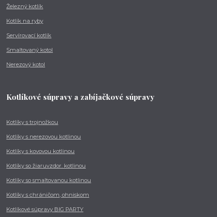
Železný kotlík
Kotlík na ryby
Servírovací kotlík
Smaltovaný kotol
Nerezový kotol
Kotlíkové súpravy a zabíjačkové súpravy
Kotlíky s trojnožkou
Kotlíky s nerezovou kotlinou
Kotlíky s kovovou kotlinou
Kotlíky so žiaruvzdor. kotlinou
Kotlíky so smaltovanou kotlinou
Kotlíky s chráničom, ohniskom
Kotlíkové súpravy BIG PARTY