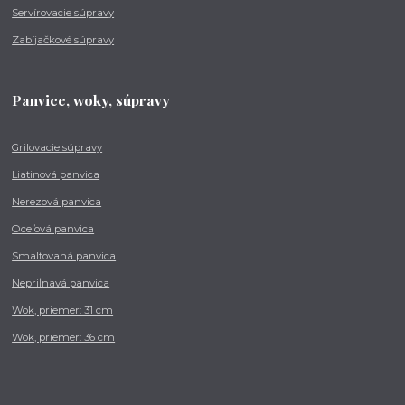
Servírovacie súpravy
Zabíjačkové súpravy
Panvice, woky, súpravy
Grilovacie súpravy
Liatinová panvica
Nerezová panvica
Oceľová panvica
Smaltovaná panvica
Nepriľnavá panvica
Wok, priemer: 31 cm
Wok, priemer: 36 cm