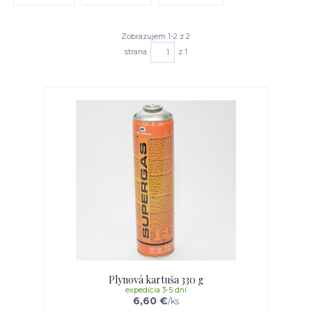
Zobrazujem 1-2 z 2
strana
z 1
Plynová kartuša 330 g
expedícia 3-5 dní
6,60 €
/
ks