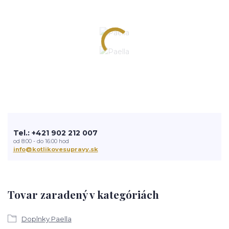
Tel.: +421 902 212 007
od 8:00 - do 16:00 hod
info@kotlikovesupravy.sk
Tovar zaradený v kategóriách
Doplnky Paella