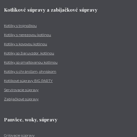
Kotlíkové súpravy a zabíjačkové súpravy
Kotlíky s trojnožkou
Kotlíky s nerezovou kotlinou
Kotlíky s kovovou kotlinou
Kotlíky so žiaruvzdor. kotlinou
Kotlíky so smaltovanou kotlinou
Kotlíky s chráničom, ohniskom
Kotlíkové súpravy BIG PARTY
Servírovacie súpravy
Zabíjačkové súpravy
Panvice, woky, súpravy
Grilovacie súpravy