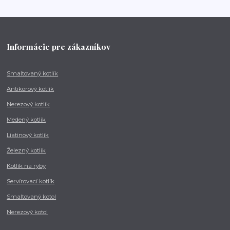
Informácie pre zákazníkov
Smaltovaný kotlík
Antikorový kotlík
Nerezový kotlík
Medený kotlík
Liatinový kotlík
Železný kotlík
Kotlík na ryby
Servírovací kotlík
Smaltovaný kotol
Nerezový kotol