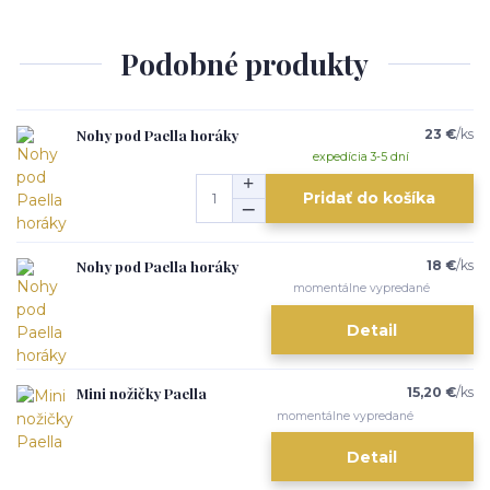
Podobné produkty
Nohy pod Paella horáky
23 €
/
ks
expedícia 3-5 dní
Pridať do košíka
Nohy pod Paella horáky
18 €
/
ks
momentálne vypredané
Detail
Mini nožičky Paella
15,20 €
/
ks
momentálne vypredané
Detail