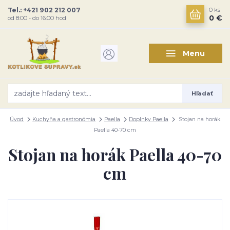
Tel.: +421 902 212 007
0
ks
0 €
od 8:00 - do 16:00 hod
Menu
Hľadať
Úvod
Kuchyňa a gastronómia
Paella
Doplnky Paella
Stojan na horák
Paella 40-70 cm
Stojan na horák Paella 40-70
cm