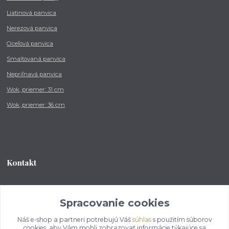
Liatinová panvica
Nerezová panvica
Oceľová panvica
Smaltovaná panvica
Nepriľnavá panvica
Wok, priemer: 31 cm
Wok, priemer: 36 cm
Kontakt
Tel.: +421 902 212 007
od 8:00 - do 16:00 hod
Spracovanie cookies
Náš e-shop a partneri potrebujú Váš
súhlas
s použitím súborov
info@kotlikovesupravy.sk
cookies, aby Vám mohli zobrazovať informácie týkajúce sa