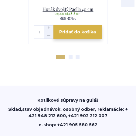
Horák dvojitý Paella 40 cm
Horák d
expedícia 3-5 dní
e
65 €
/
ks
Pridať do košíka
Kotlikové súpravy na guláš
Sklad,stav objednávok, osobný odber, reklamácie: +
421 948 212 600, +421 902 212 007
e-shop: +421 905 580 562