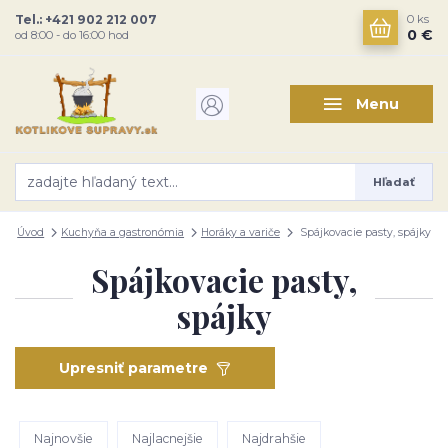
Tel.: +421 902 212 007
0
ks
0 €
od 8:00 - do 16:00 hod
Menu
Hľadať
Úvod
Kuchyňa a gastronómia
Horáky a variče
Spájkovacie pasty, spájky
Spájkovacie pasty,
spájky
Upresniť parametre
Najnovšie
Najlacnejšie
Najdrahšie