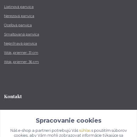
Liatinová panvica
Nerezová panvica
Oceľová panvica
Smaltovaná panvica
Nepriľnavá panvica
Wok, priemer: 31 cm
Wok, priemer: 36 cm
Kontakt
Tel.: +421 902 212 007
od 8:00 - do 16:00 hod
Spracovanie cookies
Náš e-shop a partneri potrebujú Váš
súhlas
s použitím súborov
info@kotlikovesupravy.sk
cookies, aby Vám mohli zobrazovať informácie týkajúce sa