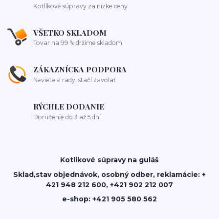
Kotlíkové súpravy za nízke ceny
VŠETKO SKLADOM
Tovar na 99 % držíme skladom
ZÁKAZNÍCKA PODPORA
Neviete si rady, stačí zavolať
RÝCHLE DODANIE
Doručenie do 3 až 5 dní
Kotlikové súpravy na guláš
Sklad,stav objednávok, osobný odber, reklamácie: +
421 948 212 600, +421 902 212 007
e-shop: +421 905 580 562