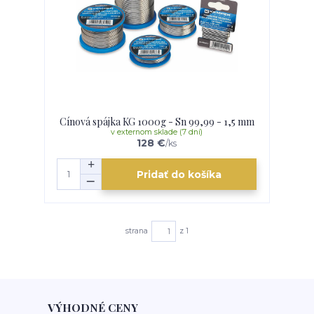
Cínová spájka KG 1000g - Sn 99,99 - 1,5 mm
v externom sklade (7 dní)
128 €
/
ks
Pridať do košíka
strana
z 1
VÝHODNÉ CENY