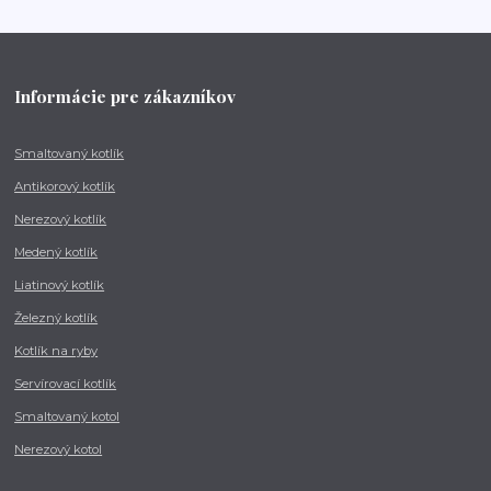
Informácie pre zákazníkov
Smaltovaný kotlík
Antikorový kotlík
Nerezový kotlík
Medený kotlík
Liatinový kotlík
Železný kotlík
Kotlík na ryby
Servírovací kotlík
Smaltovaný kotol
Nerezový kotol