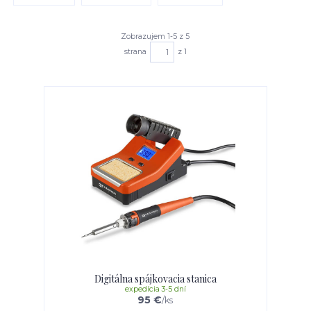
Zobrazujem 1-5 z 5
strana
z 1
Digitálna spájkovacia stanica
expedícia 3-5 dní
95 €
/
ks