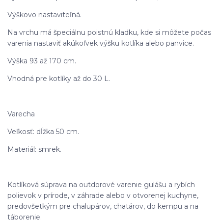
Výškovo nastaviteľná.
Na vrchu má špeciálnu poistnú kladku, kde si môžete počas
varenia nastaviť akúkoľvek výšku kotlíka alebo panvice.
Výška 93 až 170 cm.
Vhodná pre kotlíky až do 30 L.
Varecha
Veľkosť: dĺžka 50 cm.
Materiál: smrek.
Kotlíková súprava na outdorové varenie gulášu a rybích
polievok v prírode, v záhrade alebo v otvorenej kuchyne,
predovšetkým pre chalupárov, chatárov, do kempu a na
táborenie.