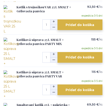
Kotlík s trojnožkou VAR 25 L SMALT +
92,50 €
/
ks
Grilovacia panvica
expedícia 3-5 dní
Pridať do košíka
Kotlíková súprava 25 L SMALT +
155 €
/
ks
grilovacia panvica PARTY MIX
expedícia 3-5 dní
Pridať do košíka
Kotlíková súprava 25 L SMALT +
115 €
/
ks
grilovacia panvica PARTY VAR
expedícia 3-5 dní
Pridať do košíka
Smaltovaný kotlík 25 L + pokrievka +
69,50 €
/
ks