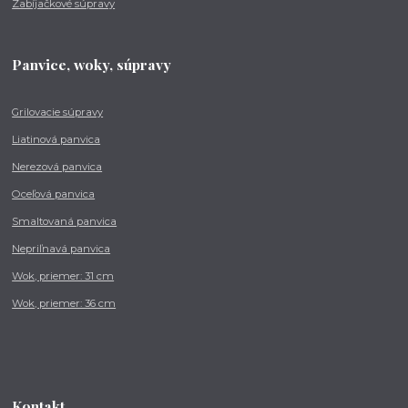
Zabíjačkové súpravy
Panvice, woky, súpravy
Grilovacie súpravy
Liatinová panvica
Nerezová panvica
Oceľová panvica
Smaltovaná panvica
Nepriľnavá panvica
Wok, priemer: 31 cm
Wok, priemer: 36 cm
Kontakt