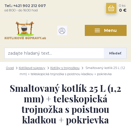
Tel.: +421 902 212 007
0
ks
0 €
od 8:00 - do 16:00 hod
Menu
Hľadať
Úvod
Kotlíkové súpravy
Kotlíky s trojnožkou
Smaltovaný kotlík 25 L (1,2
mm) + teleskopická trojnožka s poistnou kladkou + pokrievka
Smaltovaný kotlík 25 L (1,2
mm) + teleskopická
trojnožka s poistnou
kladkou + pokrievka