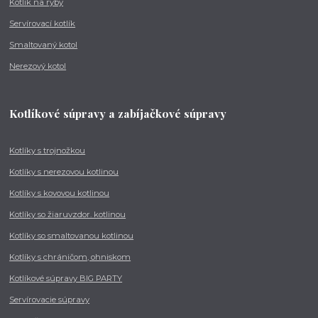
Kotlík na ryby
Servírovací kotlík
Smaltovaný kotol
Nerezový kotol
Kotlíkové súpravy a zabíjačkové súpravy
Kotlíky s trojnožkou
Kotlíky s nerezovou kotlinou
Kotlíky s kovovou kotlinou
Kotlíky so žiaruvzdor. kotlinou
Kotlíky so smaltovanou kotlinou
Kotlíky s chráničom, ohniskom
Kotlíkové súpravy BIG PARTY
Servírovacie súpravy