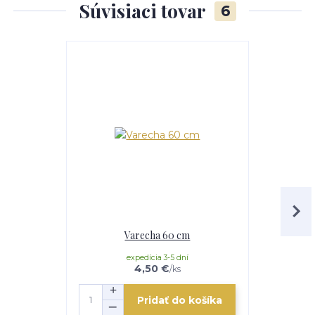
Súvisiaci tovar
6
Akcia
Varecha 60 cm
Servíro
expedícia 3-5 dní
4,50 €
/
ks
Pridať do košíka