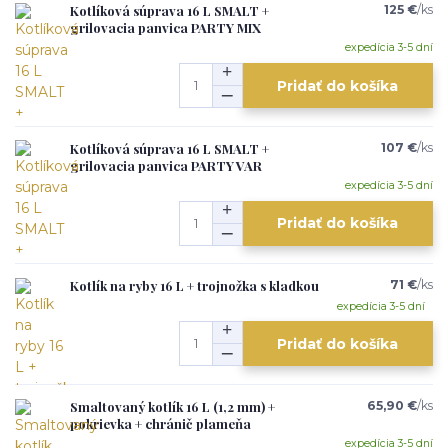
Kotlíková súprava 16 L SMALT +
125 €
/
ks
grilovacia panvica PARTY MIX
expedícia 3-5 dní
Pridať do košíka
Kotlíková súprava 16 L SMALT +
107 €
/
ks
grilovacia panvica PARTY VAR
expedícia 3-5 dní
Pridať do košíka
Kotlík na ryby 16 L + trojnožka s kladkou
71 €
/
ks
expedícia 3-5 dní
Pridať do košíka
Smaltovaný kotlík 16 L (1,2 mm) +
65,90 €
/
ks
pokrievka + chránič plameňa
expedícia 3-5 dní