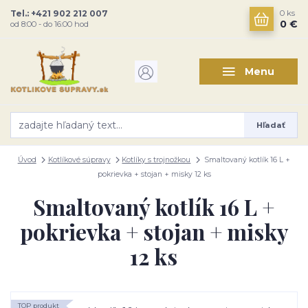
Tel.: +421 902 212 007
0
ks
0 €
od 8:00 - do 16:00 hod
Menu
Hľadať
Úvod
Kotlíkové súpravy
Kotlíky s trojnožkou
Smaltovaný kotlík 16 L +
pokrievka + stojan + misky 12 ks
Smaltovaný kotlík 16 L +
pokrievka + stojan + misky
12 ks
TOP produkt