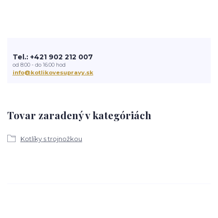
Tel.: +421 902 212 007
od 8:00 - do 16:00 hod
info@kotlikovesupravy.sk
Tovar zaradený v kategóriách
Kotlíky s trojnožkou