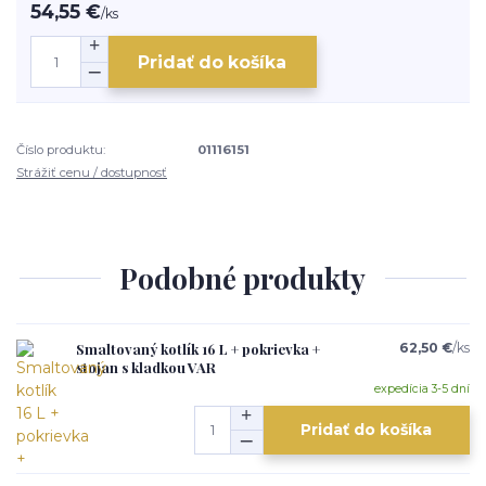
54,55 €
/
ks
Pridať do košíka
Číslo produktu:
01116151
Strážiť cenu / dostupnosť
Podobné produkty
Smaltovaný kotlík 16 L + pokrievka +
62,50 €
/
ks
stojan s kladkou VAR
expedícia 3-5 dní
Pridať do košíka