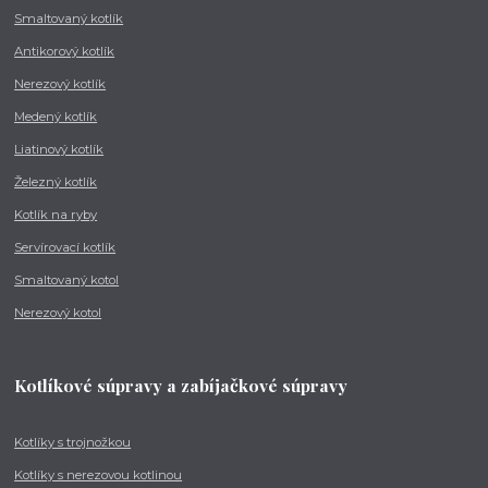
Smaltovaný kotlík
Antikorový kotlík
Nerezový kotlík
Medený kotlík
Liatinový kotlík
Železný kotlík
Kotlík na ryby
Servírovací kotlík
Smaltovaný kotol
Nerezový kotol
Kotlíkové súpravy a zabíjačkové súpravy
Kotlíky s trojnožkou
Kotlíky s nerezovou kotlinou