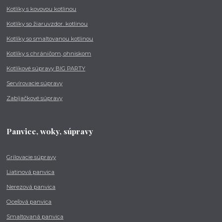
Kotlíky s kovovou kotlinou
Kotlíky so žiaruvzdor. kotlinou
Kotlíky so smaltovanou kotlinou
Kotlíky s chráničom, ohniskom
Kotlíkové súpravy BIG PARTY
Servírovacie súpravy
Zabíjačkové súpravy
Panvice, woky, súpravy
Grilovacie súpravy
Liatinová panvica
Nerezová panvica
Oceľová panvica
Smaltovaná panvica