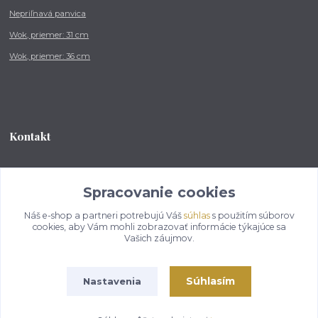
Nepriľnavá panvica
Wok, priemer: 31 cm
Wok, priemer: 36 cm
Kontakt
Tel.: +421 902 212 007
od 8:00 - do 16:00 hod
Spracovanie cookies
Náš e-shop a partneri potrebujú Váš
súhlas
s použitím súborov
info@kotlikovesupravy.sk
cookies, aby Vám mohli zobrazovať informácie týkajúce sa
Vašich záujmov.
Súhlasím
Nastavenia
Copyright © 2017-2050 kotlikovesupravy.sk, všetky práva vyhradené..