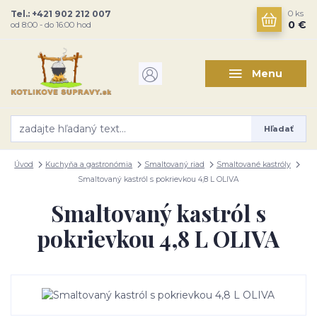
Tel.: +421 902 212 007
0
ks
0 €
od 8:00 - do 16:00 hod
Menu
Hľadať
Úvod
Kuchyňa a gastronómia
Smaltovaný riad
Smaltované kastróly
Smaltovaný kastról s pokrievkou 4,8 L OLIVA
Smaltovaný kastról s
pokrievkou 4,8 L OLIVA