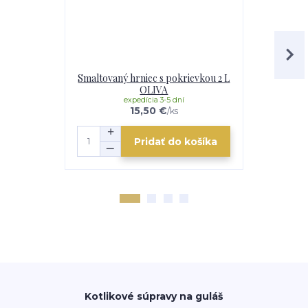
Smaltovaný hrniec s pokrievkou 2 L
Smaltovaný 
OLIVA
expedícia 3-5 dní
e
15,50 €
/
ks
Pridať do košíka
Kotlikové súpravy na guláš