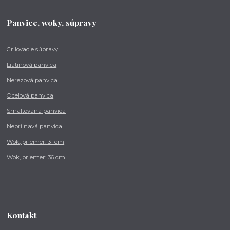
Panvice, woky, súpravy
Grilovacie súpravy
Liatinová panvica
Nerezová panvica
Oceľová panvica
Smaltovaná panvica
Nepriľnavá panvica
Wok, priemer: 31 cm
Wok, priemer: 36 cm
Kontakt