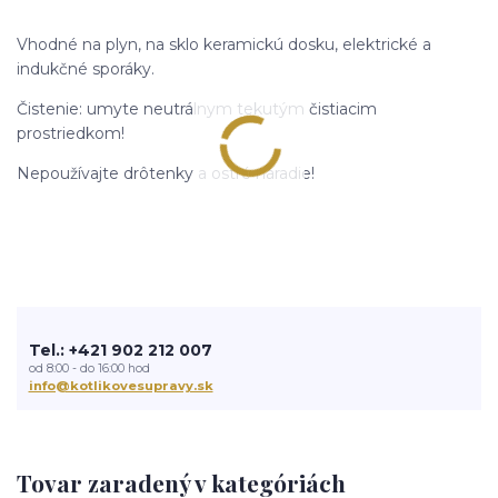
Vhodné na plyn, na sklo keramickú dosku, elektrické a
indukčné sporáky.
Čistenie: umyte neutrálnym tekutým čistiacim
prostriedkom!
Nepoužívajte drôtenky a ostré náradie!
Tel.: +421 902 212 007
od 8:00 - do 16:00 hod
info@kotlikovesupravy.sk
Tovar zaradený v kategóriách