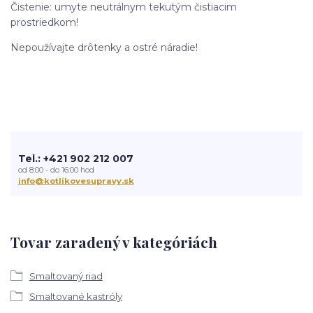
Čistenie: umyte neutrálnym tekutým čistiacim
prostriedkom!
Nepoužívajte drôtenky a ostré náradie!
Tel.: +421 902 212 007
od 8:00 - do 16:00 hod
info@kotlikovesupravy.sk
Tovar zaradený v kategóriách
Smaltovaný riad
Smaltované kastróly