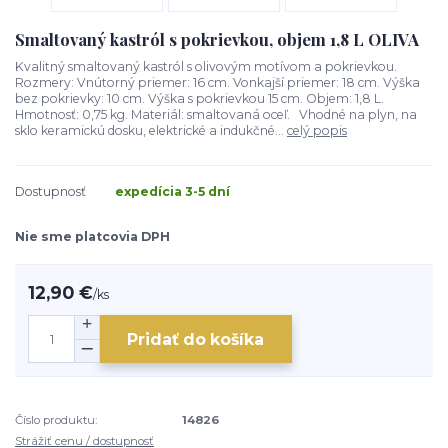
Smaltovaný kastról s pokrievkou, objem 1,8 L OLIVA
Kvalitný smaltovaný kastról s olivovým motívom a pokrievkou.
Rozmery: Vnútorný priemer: 16 cm. Vonkajší priemer: 18 cm. Výška
bez pokrievky: 10 cm. Výška s pokrievkou 15 cm. Objem: 1,8 L.
Hmotnosť: 0,75 kg. Materiál: smaltovaná oceľ. Vhodné na plyn, na
sklo keramickú dosku, elektrické a indukčné...
celý popis
Dostupnosť
expedícia 3-5 dní
Nie sme platcovia DPH
12,90 €
/
ks
Pridať do košíka
Číslo produktu:
14826
Strážiť cenu / dostupnosť