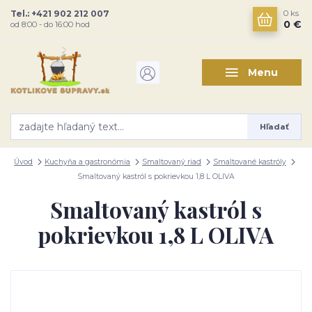
Tel.: +421 902 212 007
0
ks
0 €
od 8:00 - do 16:00 hod
Menu
Hľadať
Úvod
Kuchyňa a gastronómia
Smaltovaný riad
Smaltované kastróly
Smaltovaný kastról s pokrievkou 1,8 L OLIVA
Smaltovaný kastról s
pokrievkou 1,8 L OLIVA