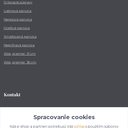
Grilovacie súpravy
Liatinová panvica
Nerezová panvica
Oceľová panvica
Smaltovaná panvica
Nepriľnavá panvica
Wok, priemer: 31 cm
Wok, priemer: 36 cm
Kontakt
Tel.: +421 902 212 007
od 8:00 - do 16:00 hod
Spracovanie cookies
Náš e-shop a partneri potrebujú Váš
súhlas
s použitím súborov