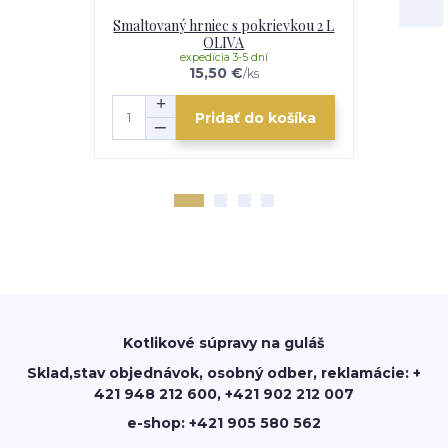
Smaltovaný hrniec s pokrievkou 2 L
Smaltovaný 
OLIVA
expedícia 3-5 dní
e
15,50 €
/
ks
Pridať do košíka
Kotlikové súpravy na guláš
Sklad,stav objednávok, osobný odber, reklamácie: +
421 948 212 600, +421 902 212 007
e-shop: +421 905 580 562