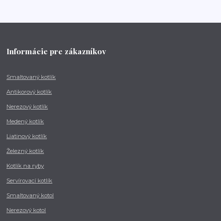
Informácie pre zákazníkov
Smaltovaný kotlík
Antikorový kotlík
Nerezový kotlík
Medený kotlík
Liatinový kotlík
Železný kotlík
Kotlík na ryby
Servírovací kotlík
Smaltovaný kotol
Nerezový kotol