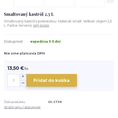
Smaltovaný kastról 2,5 L
Smaltovaný kastról s pokrievkou. Materiál: smalt. Veľkosť: objem 2,5
L. Farba: červená.
celý popis
Dostupnosť
expedícia 3-5 dní
Nie sme platcovia DPH
13,50 €
/
ks
Pridať do košíka
Číslo produktu:
05-2738
Strážiť cenu / dostupnosť