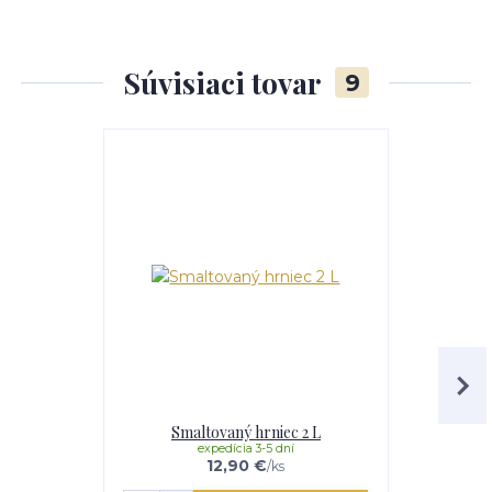
Súvisiaci tovar
9
Smaltovaný hrniec 2 L
Smalt
expedícia 3-5 dní
e
12,90 €
/
ks