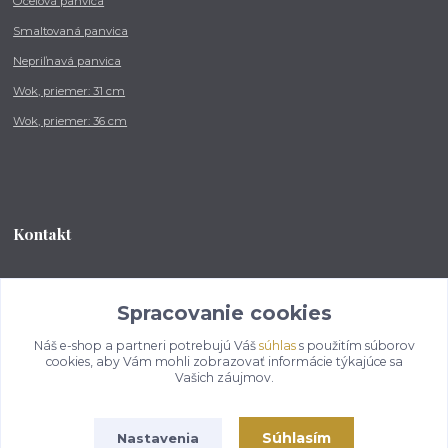
Oceľová panvica
Smaltovaná panvica
Nepriľnavá panvica
Wok, priemer: 31 cm
Wok, priemer: 36 cm
Kontakt
Tel.: +421 902 212 007
od 8:00 - do 16:00 hod
Spracovanie cookies
Náš e-shop a partneri potrebujú Váš
súhlas
s použitím súborov
info@kotlikovesupravy.sk
cookies, aby Vám mohli zobrazovať informácie týkajúce sa
Vašich záujmov.
Súhlasím
Nastavenia