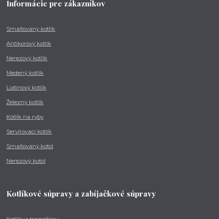
Informácie pre zákazníkov
Smaltovaný kotlík
Antikorový kotlík
Nerezový kotlík
Medený kotlík
Liatinový kotlík
Železný kotlík
Kotlík na ryby
Servírovací kotlík
Smaltovaný kotol
Nerezový kotol
Kotlíkové súpravy a zabíjačkové súpravy