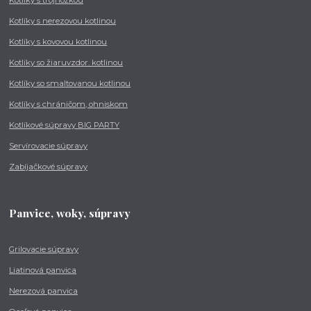
Kotlíky s trojnožkou
Kotlíky s nerezovou kotlinou
Kotlíky s kovovou kotlinou
Kotlíky so žiaruvzdor. kotlinou
Kotlíky so smaltovanou kotlinou
Kotlíky s chráničom, ohniskom
Kotlíkové súpravy BIG PARTY
Servírovacie súpravy
Zabíjačkové súpravy
Panvice, woky, súpravy
Grilovacie súpravy
Liatinová panvica
Nerezová panvica