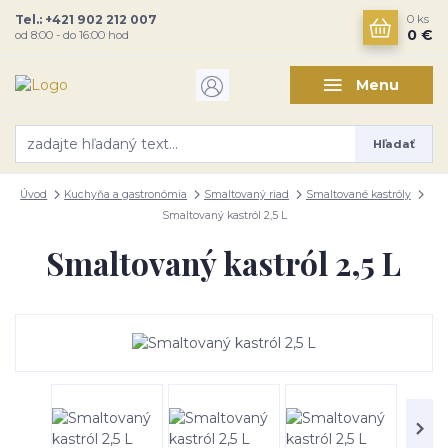
Tel.: +421 902 212 007
0
ks
0 €
od 8:00 - do 16:00 hod
Menu
Hľadať
Úvod
Kuchyňa a gastronómia
Smaltovaný riad
Smaltované kastróly
Smaltovaný kastról 2,5 L
Smaltovaný kastról 2,5 L