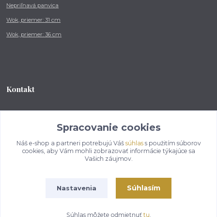
Nepriľnavá panvica
Wok, priemer: 31 cm
Wok, priemer: 36 cm
Kontakt
Tel.: +421 902 212 007
od 8:00 - do 16:00 hod
Spracovanie cookies
Náš e-shop a partneri potrebujú Váš
súhlas
s použitím súborov
info@kotlikovesupravy.sk
cookies, aby Vám mohli zobrazovať informácie týkajúce sa
Vašich záujmov.
Súhlasím
Nastavenia
Copyright © 2017-2050 kotlikovesupravy.sk, všetky práva vyhradené..
Súhlas môžete odmietnuť
tu
.