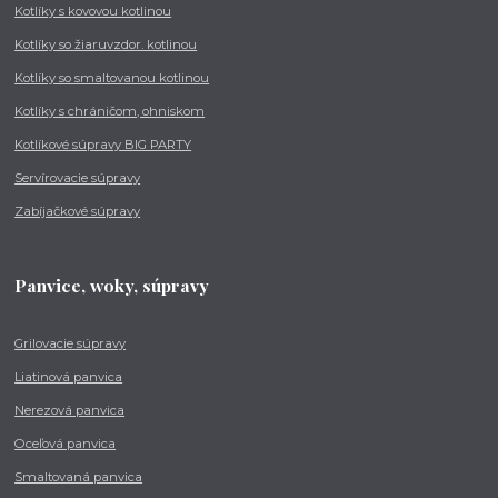
Kotlíky s kovovou kotlinou
Kotlíky so žiaruvzdor. kotlinou
Kotlíky so smaltovanou kotlinou
Kotlíky s chráničom, ohniskom
Kotlíkové súpravy BIG PARTY
Servírovacie súpravy
Zabíjačkové súpravy
Panvice, woky, súpravy
Grilovacie súpravy
Liatinová panvica
Nerezová panvica
Oceľová panvica
Smaltovaná panvica