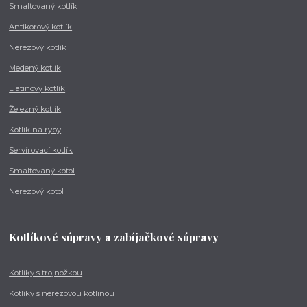
Smaltovaný kotlík
Antikorový kotlík
Nerezový kotlík
Medený kotlík
Liatinový kotlík
Železný kotlík
Kotlík na ryby
Servírovací kotlík
Smaltovaný kotol
Nerezový kotol
Kotlíkové súpravy a zabíjačkové súpravy
Kotlíky s trojnožkou
Kotlíky s nerezovou kotlinou