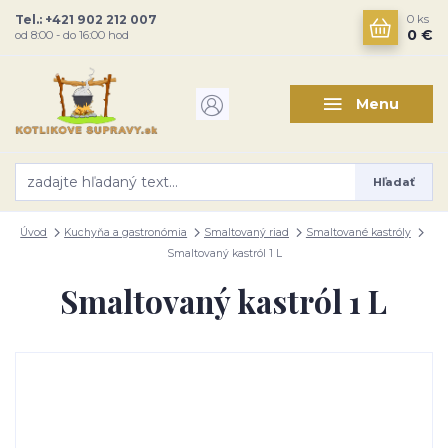
Tel.: +421 902 212 007
0
ks
0 €
od 8:00 - do 16:00 hod
Menu
Hľadať
Úvod
Kuchyňa a gastronómia
Smaltovaný riad
Smaltované kastróly
Smaltovaný kastról 1 L
Smaltovaný kastról 1 L