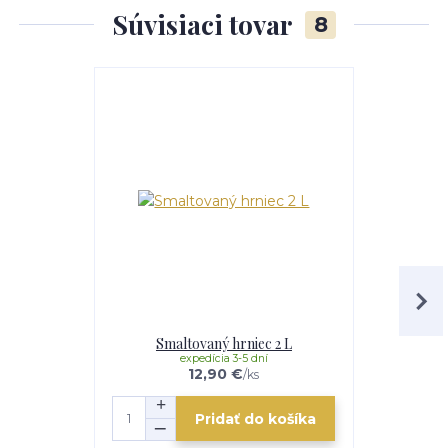
Súvisiaci tovar
8
Smaltovaný hrniec 2 L
Smalt
expedícia 3-5 dní
e
12,90 €
/
ks
Pridať do košíka