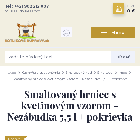
Tel.: +421 902 212 007
0
ks
0 €
od 8:00 - do 16:00 hod
Menu
Hľadať
Úvod
Kuchyňa a gastronómia
Smaltovaný riad
Smaltované hrnce
Smaltovaný hrniec s kvetinovým vzorom – Nezábudka 5,5 l + pokrievka
Smaltovaný hrniec s
kvetinovým vzorom –
Nezábudka 5,5 l + pokrievka
Novinka