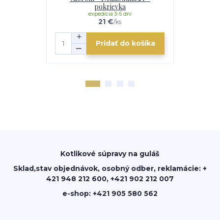
pokrievka
expedícia 3-5 dní
e
21 €
/
ks
Pridať do košíka
Kotlikové súpravy na guláš
Sklad,stav objednávok, osobný odber, reklamácie: +
421 948 212 600, +421 902 212 007
e-shop: +421 905 580 562