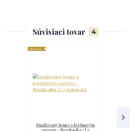
Súvisiaci tovar
4
Novinka
Novinka
Smaltovaný hrniec s kvetinovým
Smaltovan
vzorom – Nezábudka 2 l +
vzorom