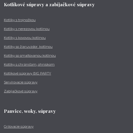
Kotlíkové súpravy a zabíjačkové súpravy
Kotlíky s trojnožkou
Kotlíky s nerezovou kotlinou
Kotlíky s kovovou kotlinou
Kotlíky so žiaruvzdor. kotlinou
Kotlíky so smaltovanou kotlinou
Kotlíky s chráničom, ohniskom
Kotlíkové súpravy BIG PARTY
Servírovacie súpravy
Zabíjačkové súpravy
Panvice, woky, súpravy
Grilovacie súpravy