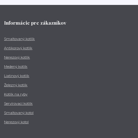
Informácie pre zákazníkov
Smaltovaný kotlík
Antikorový kotlík
Nerezový kotlík
Medený kotlík
Liatinový kotlík
Železný kotlík
Kotlík na ryby
Servírovací kotlík
Smaltovaný kotol
Nerezový kotol