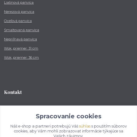
Liatinová panvica
Nerezová panvica
Oceľová panvica
Smaltovaná panvica
Nepriľnavá panvica
Wok, priemer: 31 cm
Wok, priemer: 36 cm
Kontakt
Tel.: +421 902 212 007
od 8:00 - do 16:00 hod
Spracovanie cookies
Náš e-shop a partneri potrebujú Váš
súhlas
s použitím súborov
info@kotlikovesupravy.sk
cookies, aby Vám mohli zobrazovať informácie týkajúce sa
Vašich záujmov.