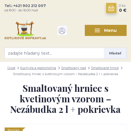
Tel.: +421 902 212 007
0
ks
0 €
od 8:00 - do 16:00 hod
Menu
Hľadať
Úvod
Kuchyňa a gastronómia
Smaltovaný riad
Smaltované hrnce
Smaltovaný hrniec s kvetinovým vzorom – Nezábudka 2 l + pokrievka
Smaltovaný hrniec s
kvetinovým vzorom –
Nezábudka 2 l + pokrievka
Novinka