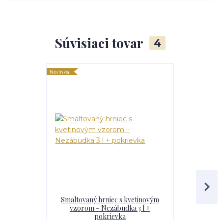
Súvisiaci tovar
4
Novinka
Novinka
Smaltovaný hrniec s kvetinovým
Smaltovan
vzorom – Nezábudka 3 l +
vzorom
pokrievka