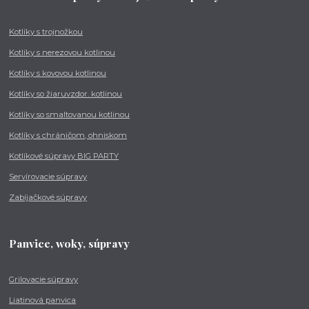
Kotlíky s trojnožkou
Kotlíky s nerezovou kotlinou
Kotlíky s kovovou kotlinou
Kotlíky so žiaruvzdor. kotlinou
Kotlíky so smaltovanou kotlinou
Kotlíky s chráničom, ohniskom
Kotlíkové súpravy BIG PARTY
Servírovacie súpravy
Zabíjačkové súpravy
Panvice, woky, súpravy
Grilovacie súpravy
Liatinová panvica