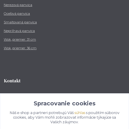
Nerezová panvica
Oceľová panvica
Smaltovaná panvica
Nepriľnavá panvica
Wok, priemer: 31 cm
Wok, priemer: 36 cm
Kontakt
Tel.: +421 902 212 007
od 8:00 - do 16:00 hod
Spracovanie cookies
Náš e-shop a partneri potrebujú Váš
súhlas
s použitím súborov
info@kotlikovesupravy.sk
cookies, aby Vám mohli zobrazovať informácie týkajúce sa
Vašich záujmov.