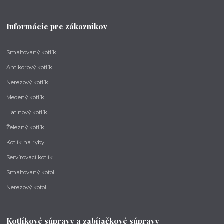
Informácie pre zákazníkov
Smaltovaný kotlík
Antikorový kotlík
Nerezový kotlík
Medený kotlík
Liatinový kotlík
Železný kotlík
Kotlík na ryby
Servírovací kotlík
Smaltovaný kotol
Nerezový kotol
Kotlíkové súpravy a zabíjačkové súpravy