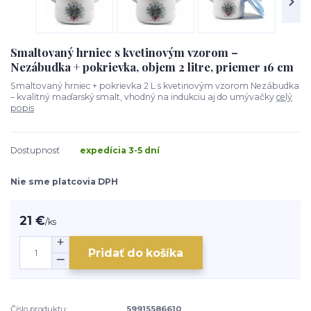
Smaltovaný hrniec s kvetinovým vzorom –
Nezábudka + pokrievka, objem 2 litre, priemer 16 cm
Smaltovaný hrniec + pokrievka 2 L s kvetinovým vzorom Nezábudka
– kvalitný maďarský smalt, vhodný na indukciu aj do umývačky
celý
popis
Dostupnosť
expedícia 3-5 dní
Nie sme platcovia DPH
21 €
/
ks
Pridať do košíka
Číslo produktu:
59915586610