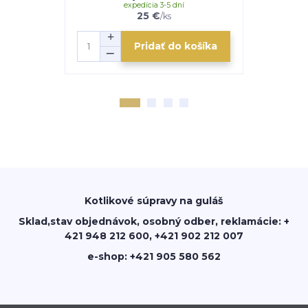
expedícia 3-5 dní
e
25 €
/
ks
Pridať do košíka
Kotlikové súpravy na guláš
Sklad,stav objednávok, osobný odber, reklamácie: +
421 948 212 600, +421 902 212 007
e-shop: +421 905 580 562