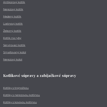
Antikorový kotlík
Nerezový kotlík
Medený kotlík
Liatinový kotlík
Železný kotlík
Kotlík na ryby
Servírovací kotlík
Smaltovaný kotol
Nerezový kotol
Kotlíkové súpravy a zabíjačkové súpravy
Kotlíky s trojnožkou
Kotlíky s nerezovou kotlinou
Kotlíky s kovovou kotlinou