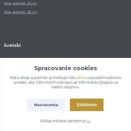
Wok, priemer: 31 cm
Wok, priemer: 36 cm
Kontakt
Tel.: +421 902 212 007
od 8:00 - do 16:00 hod
Spracovanie cookies
Náš e-shop a partneri potrebujú Váš
súhlas
s použitím súborov
info@kotlikovesupravy.sk
cookies, aby Vám mohli zobrazovať informácie týkajúce sa
Vašich záujmov.
Súhlasím
Nastavenia
Copyright © 2017-2050 kotlikovesupravy.sk, všetky práva vyhradené..
Súhlas môžete odmietnuť
tu
.
Vytvorené na
Eshop-rychlo.sk