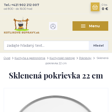
Tel.: +421 902 212 007
0
ks
0 €
od 8:00 - do 16:00 hod
Menu
Hľadať
Úvod
Kuchyňa a gastronómia
Kuchynské nástroje
Pokrievky
Sklenená
pokrievka 22 cm
Sklenená pokrievka 22 cm