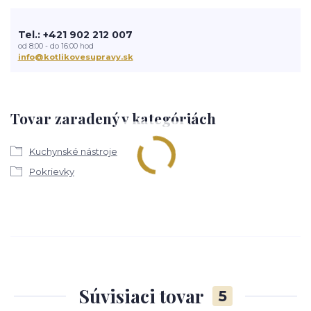
Tel.: +421 902 212 007
od 8:00 - do 16:00 hod
info@kotlikovesupravy.sk
Tovar zaradený v kategóriách
Kuchynské nástroje
Pokrievky
Súvisiaci tovar
5