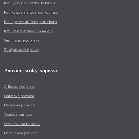
Kotlíky so žiaruvzdor. kotlinou
Kotlíky so smaltovanou kotlinou
Kotlíky s chráničom, ohniskom
Kotlíkové súpravy BIG PARTY
Servírovacie súpravy
Zabíjačkové súpravy
Panvice, woky, súpravy
Grilovacie súpravy
Liatinová panvica
Nerezová panvica
Oceľová panvica
Smaltovaná panvica
Nepriľnavá panvica