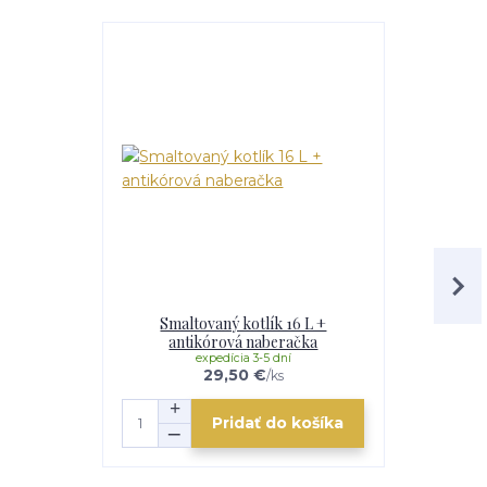
Smaltovaný kotlík 16 L +
Antikorový
antikórová naberačka
anti
expedícia 3-5 dní
e
29,50 €
/
ks
Pridať do košíka