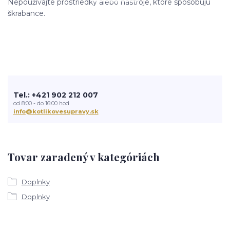
Nepoužívajte prostriedky alebo nástroje, ktoré spôsobujú
škrabance.
Tel.: +421 902 212 007
od 8:00 - do 16:00 hod
info@kotlikovesupravy.sk
Tovar zaradený v kategóriách
Doplnky
Doplnky