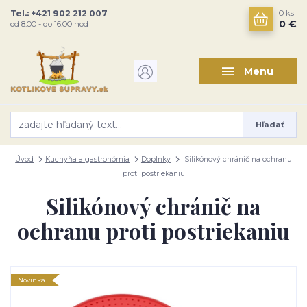
Tel.: +421 902 212 007
0
ks
0 €
od 8:00 - do 16:00 hod
Menu
Hľadať
Úvod
Kuchyňa a gastronómia
Doplnky
Silikónový chránič na ochranu
proti postriekaniu
Silikónový chránič na
ochranu proti postriekaniu
Novinka