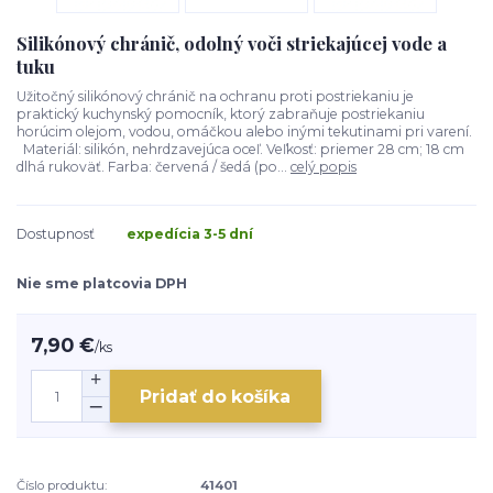
Silikónový chránič, odolný voči striekajúcej vode a
tuku
Užitočný silikónový chránič na ochranu proti postriekaniu je
praktický kuchynský pomocník, ktorý zabraňuje postriekaniu
horúcim olejom, vodou, omáčkou alebo inými tekutinami pri varení.
Materiál: silikón, nehrdzavejúca oceľ. Veľkosť: priemer 28 cm; 18 cm
dlhá rukoväť. Farba: červená / šedá (po...
celý popis
Dostupnosť
expedícia 3-5 dní
Nie sme platcovia DPH
7,90 €
/
ks
Pridať do košíka
Číslo produktu:
41401