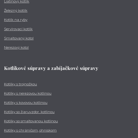
Liatinový kotlík
Železný kotlík
Kotlík na ryby
Servírovací kotlík
Smaltovaný kotol
Nerezový kotol
Kotlíkové súpravy a zabíjačkové súpravy
Kotlíky s trojnožkou
Kotlíky s nerezovou kotlinou
Kotlíky s kovovou kotlinou
Kotlíky so žiaruvzdor. kotlinou
Kotlíky so smaltovanou kotlinou
Kotlíky s chráničom, ohniskom