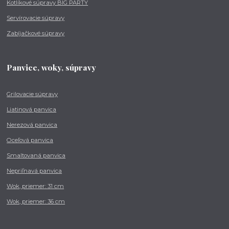
Kotlíkové súpravy BIG PARTY
Servírovacie súpravy
Zabíjačkové súpravy
Panvice, woky, súpravy
Grilovacie súpravy
Liatinová panvica
Nerezová panvica
Oceľová panvica
Smaltovaná panvica
Nepriľnavá panvica
Wok, priemer: 31 cm
Wok, priemer: 36 cm