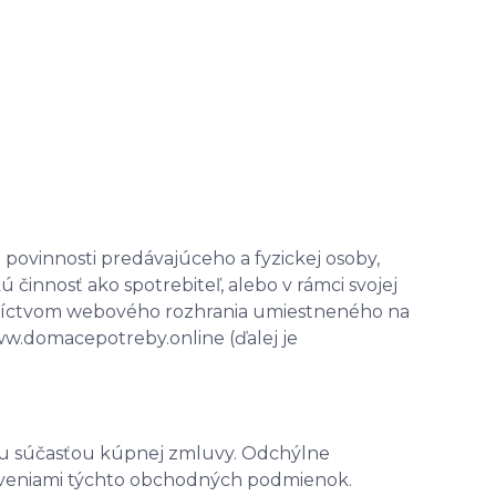
ovinnosti predávajúceho a fyzickej osoby,
innosť ako spotrebiteľ, alebo v rámci svojej
níctvom webového rozhrania umiestneného na
w.domacepotreby.online (ďalej je
u súčasťou kúpnej zmluvy. Odchýlne
veniami týchto obchodných podmienok.