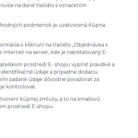
nutie na dané tlačidlo s označením
hodných podmienok je uzatvorená Kúpna
rmácia o kliknutí na tlačidlo „Objednávka s
Internet na server, kde je nainštalovaný E-
vateľskom prostredí E- shopu vyplniť pravdivé a
 identifikačné údaje a prípadne dodaciu
 ním zadané údaje dôvodne považovať za
je kontrolovať.
atvorení Kúpnej zmluvy, a to na emailovú
om prostredí E-shopu.