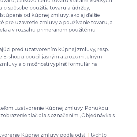
 tovaru, celkovú cenu tovaru vrátane všetkých
u o spôsobe použitia tovaru a údržby,
stúpenia od kúpnej zmluvy, ako aj ďalšie
é pre uzavretie zmluvy a používanie tovaru, a
ebiteľa a v rozsahu primeranom použitému
vajúci pred uzatvorením kúpnej zmluvy, resp.
ke E-shopu poučil jasným a zrozumiteľným
zmluvy a o možnosti vyplniť formulár na
ateľom uzatvorenie Kúpnej zmluvy. Ponukou
zobrazenie tlačidla s označením „Objednávka s
atvorenie Kúpnej zmluvy podľa odst.
1
týchto