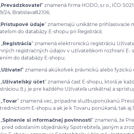
„
Prevádzkovateľ
“ znamená firma HODO, s.r.o., IČO: 50
9/24, Bratislava
82106;
„
Prístupové údaje
“ znamenajú unikátne prihlasovacie 
ateľom do databázy E-shopu pri Registrácii;
 „
Registrácia
“ znamená elektronickú registráciu Užívat
nných registračných údajov v užívateľskom rozhraní E-
ením do databázy E-shopu;
„
Užívateľ
“ znamená akúkoľvek právnickú alebo fyzickú o
 „
Užívateľský účet
“ znamená časť E-shopu, ktorá je ka
stráciou (t.j. je pre každého Užívateľa unikátna) a sprí
 „
Tovar
“ znamená vec, prípadne službuponúkanú Prevá
tredníctvom E-shopu a ak je k Tovaru ponúkaná, tak aj li
 „
Splnenie si
i
nformačnej povinnosti
“ znamená, že Pr
. pred odoslaním objednávky Spotrebiteľa, jasným a z