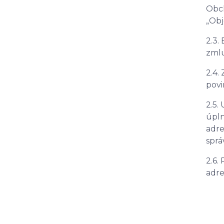
Obch
„Obj
2.3.
zmlu
2.4.
povi
2.5.
úpln
adre
sprá
2.6.
adre