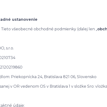
ladné ustanovenie
Tieto všeobecné obchodné podmienky (ďalej len „
obc
, s.r.o.
50210734
 2120219860
ídlom: Priekopnícka 24, Bratislava 821 06, Slovensko
sanej v OR vedenom OS v Bratislava 1 v složke Sro: vložk
aktné údaje: