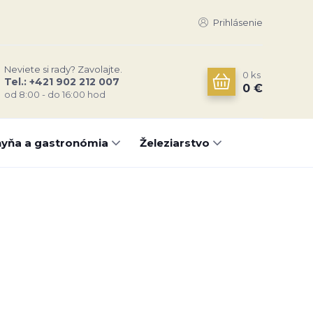
Prihlásenie
Neviete si rady? Zavolajte.
0
ks
Tel.: +421 902 212 007
0 €
od 8:00 - do 16:00 hod
yňa a gastronómia
Železiarstvo