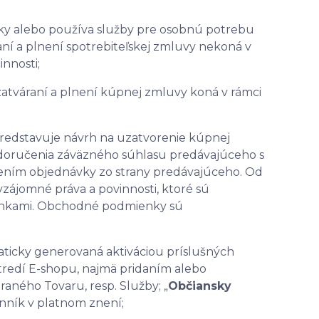
bky alebo používa služby pre osobnú potrebu
raní a plnení spotrebiteľskej zmluvy nekoná v
nnosti;
i uzatváraní a plnení kúpnej zmluvy koná v rámci
predstavuje návrh na uzatvorenie kúpnej
oručenia záväzného súhlasu predávajúceho s
ním objednávky zo strany predávajúceho. Od
ájomné práva a povinnosti, ktoré sú
nkami. Obchodné podmienky sú
aticky generovaná aktiváciou príslušných
stredí E-shopu, najmä pridaním alebo
aného Tovaru, resp. Služby; „
Občiansky
nník v platnom znení;