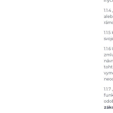
inýc
1.1.4 
aleb
rámc
1.1.
svoj
1.1.
zmlu
návr
toht
vym
neod
1.1.7 
funk
odob
zák