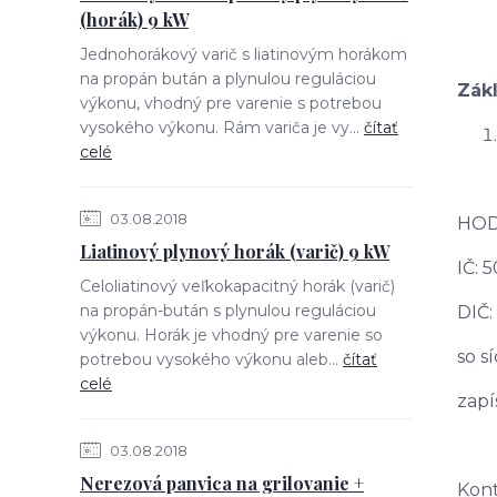
(horák) 9 kW
Jednohorákový varič s liatinovým horákom
na propán bután a plynulou reguláciou
Zák
výkonu, vhodný pre varenie s potrebou
vysokého výkonu. Rám variča je vy...
čítať
celé
03.08.2018
HODO
Liatinový plynový horák (varič) 9 kW
IČ: 
Celoliatinový veľkokapacitný horák (varič)
na propán-bután s plynulou reguláciou
DIČ:
výkonu. Horák je vhodný pre varenie so
so s
potrebou vysokého výkonu aleb...
čítať
celé
zapí
03.08.2018
Nerezová panvica na grilovanie +
Kont