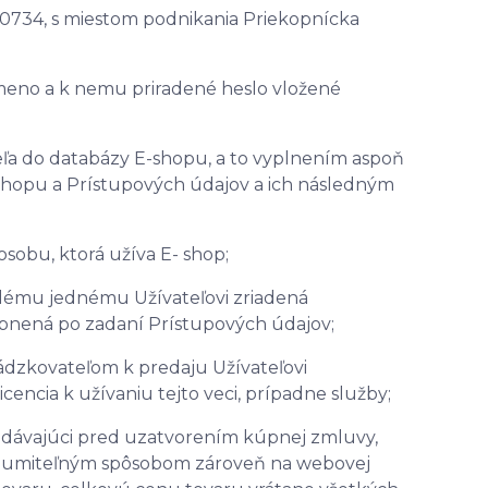
210734, s miestom podnikania Priekopnícka
meno a k nemu priradené heslo vložené
eľa do databázy E-shopu, a to vyplnením aspoň
 shopu a Prístupových údajov a ich následným
sobu, ktorá užíva E- shop;
ždému jednému Užívateľovi zriadená
stupnená po zadaní Prístupových údajov;
dzkovateľom k predaju Užívateľovi
cencia k užívaniu tejto veci, prípadne služby;
edávajúci pred uzatvorením kúpnej zmluvy,
rozumiteľným spôsobom zároveň na webovej