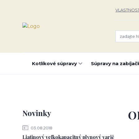
VLASTNOST
Kotlíkové súpravy
Súpravy na zabíjač
O
Novinky
03.08.2018
Liatinový veľkokapacitný plynový varič