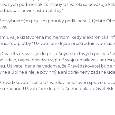
odných podmienok zo strany Užívateľa sa považuje klik
ednávka s povinnosťou platby“
 Bezvýhradným prijatím ponuky podľa odst.
2
týchto Obc
va.
 Zmluva je uzatvorená momentom, kedy elektronická info
nnosťou platby“ Užívateľom dôjde prostredníctvom siete 
 Užívateľ sa zaväzuje do príslušných textových polí v uží
é údaje, najmä pravdivo vyplniť svoju emailovou adresu,
su. Užívateľ berie na vedomie, že Prevádzkovateľ bude
vne a úplné a nie je povinný a ani oprávnený zadané úda
 Prevádzkovateľ zašle Užívateľovi emailovou správu o uz
su zadanú Užívateľom do príslušného poľa v užívateľsk