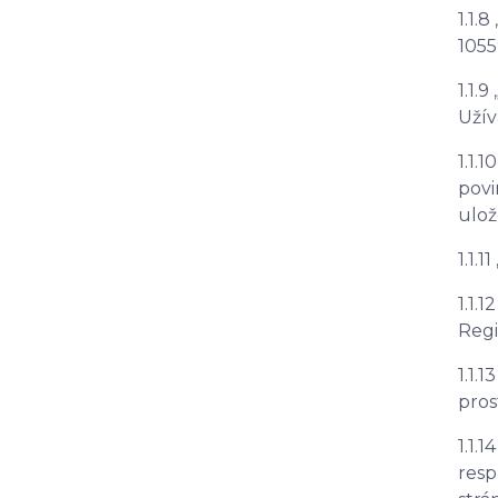
1.1.8 
1055
1.1.9 
Užív
1.1.10
povi
ulož
1.1.11 
1.1.12
Regi
1.1.13
pros
1.1.14
resp