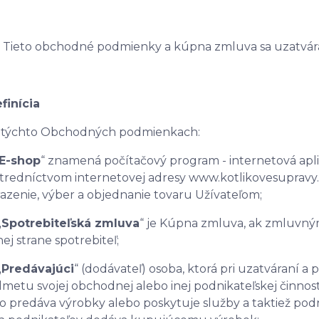
Tieto obchodné podmienky a kúpna zmluva sa uzatvára
finícia
 V týchto Obchodných podmienkach:
E-shop
“ znamená počítačový program - internetová apliká
tredníctvom internetovej adresy www.kotlikovesupravy.s
azenie, výber a objednanie tovaru Užívateľom;
„
Spotrebiteľská zmluva
“ je Kúpna zmluva, ak zmluvným
ej strane spotrebiteľ;
„
Predávajúci
“ (dodávateľ) osoba, ktorá pri uzatváraní a
metu svojej obchodnej alebo inej podnikateľskej činnosti
o predáva výrobky alebo poskytuje služby a taktiež pod