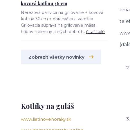
kovová kotlina 36 cm
emai
Nerezová panvica na grilovanie + kovová
kotlina 36 cm + obracačka a vareška
tele
Grilovacia súprava na grilovanie mäsa,
hríbov, zeleniny a iných dobrôt...
čítať celé
www.
(ďale
Zobraziť všetky novinky
Kotlíky na guláš
www.liatinovehoraky.sk