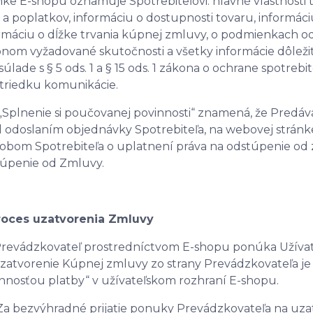
nke E-shopu oznamuje Spotrebiteľovi: hlavné vlastnosti
 a poplatkov, informáciu o dostupnosti tovaru, informáci
rmáciu o dĺžke trvania kúpnej zmluvy, o podmienkach od
nom vyžadované skutočnosti a všetky informácie dôležit
 súlade s § 5 ods. 1 a § 15 ods. 1 zákona o ochrane spotr
triedku komunikácie.
15„Splnenie si poučovanej povinnosti“ znamená, že Predá
 odoslaním objednávky Spotrebiteľa, na webovej strán
obom Spotrebiteľa o uplatnení práva na odstúpenie od 
úpenie od Zmluvy.
Proces uzatvorenia Zmluvy
 Prevádzkovateľ prostredníctvom E-shopu ponúka Užív
zatvorenie Kúpnej zmluvy zo strany Prevádzkovateľa je 
nnosťou platby“ v užívateľskom rozhraní E-shopu.
 Za bezvýhradné prijatie ponuky Prevádzkovateľa na uz