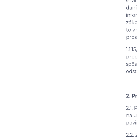
strá
daní
info
záko
to v
pros
1.1.
pred
spôs
odst
2. 
2.1.
na u
povi
2.2.