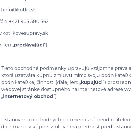
l info@kotlik.sk
fón +421 905 580 562
kotlikovesupravy.sk
j len „
predávajúci
“)
Tieto obchodné podmienky upravujú vzájomné práva a p
ktorá uzatvára kúpnu zmluvu mimo svoju podnikateľskú č
podnikateľskej činnosti (ďalej len: „
kupujúci
“) prostred
webovej stránke dostupného na internetové adrese ww
„
internetový obchod
“).
Ustanovenia obchodných podmienok sú neoddeliteľno
dojednanie v kúpnej zmluve má prednosť pred ustano