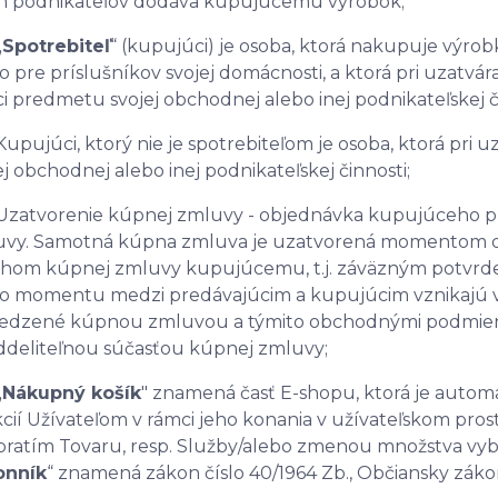
h podnikateľov dodáva kupujúcemu výrobok;
„
Spotrebiteľ
“ (kupujúci) je osoba, ktorá nakupuje výro
o pre príslušníkov svojej domácnosti, a ktorá pri uzatvá
i predmetu svojej obchodnej alebo inej podnikateľskej či
5 Kupujúci, ktorý nie je spotrebiteľom je osoba, ktorá pr
ej obchodnej alebo inej podnikateľskej činnosti;
6 Uzatvorenie kúpnej zmluvy - objednávka kupujúceho 
vy. Samotná kúpna zmluva je uzatvorená momentom d
hom kúpnej zmluvy kupujúcemu, t.j. záväzným potvrde
o momentu medzi predávajúcim a kupujúcim vznikajú vz
edzené kúpnou zmluvou a týmito obchodnými podmie
deliteľnou súčasťou kúpnej zmluvy;
„
Nákupný košík
" znamená časť E-shopu, ktorá je autom
cií Užívateľom v rámci jeho konania v užívateľskom pro
ratím Tovaru, resp. Služby/alebo zmenou množstva vybr
onník
“ znamená zákon číslo 40/1964 Zb., Občiansky záko