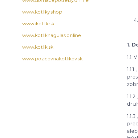
www.domacepotreby.online
www.kotliky.shop
www.ikotlik.sk
www.kotliknagulas.online
1.
De
www.kotlik.sk
1.1.
www.pozicovnakotlikov.sk
1.1.1 „
pros
zobr
1.1.2 
druh
1.1.3 
pred
aleb