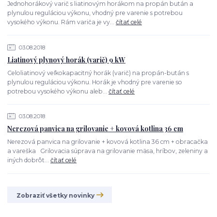
Jednohorákový varič s liatinovým horákom na propán bután a
plynulou reguláciou výkonu, vhodný pre varenie s potrebou
vysokého výkonu. Rám variča je vy...
čítať celé
03.08.2018
Liatinový plynový horák (varič) 9 kW
Celoliatinový veľkokapacitný horák (varič) na propán-bután s
plynulou reguláciou výkonu. Horák je vhodný pre varenie so
potrebou vysokého výkonu aleb...
čítať celé
03.08.2018
Nerezová panvica na grilovanie + kovová kotlina 36 cm
Nerezová panvica na grilovanie + kovová kotlina 36 cm + obracačka
a vareška Grilovacia súprava na grilovanie mäsa, hríbov, zeleniny a
iných dobrôt...
čítať celé
Zobraziť všetky novinky