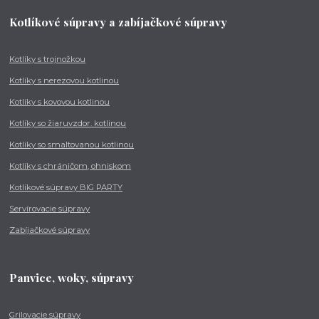
Kotlíkové súpravy a zabíjačkové súpravy
Kotlíky s trojnožkou
Kotlíky s nerezovou kotlinou
Kotlíky s kovovou kotlinou
Kotlíky so žiaruvzdor. kotlinou
Kotlíky so smaltovanou kotlinou
Kotlíky s chráničom, ohniskom
Kotlíkové súpravy BIG PARTY
Servírovacie súpravy
Zabíjačkové súpravy
Panvice, woky, súpravy
Grilovacie súpravy