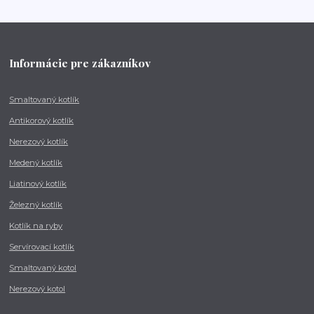
Informácie pre zákazníkov
Smaltovaný kotlík
Antikorový kotlík
Nerezový kotlík
Medený kotlík
Liatinový kotlík
Železný kotlík
Kotlík na ryby
Servírovací kotlík
Smaltovaný kotol
Nerezový kotol