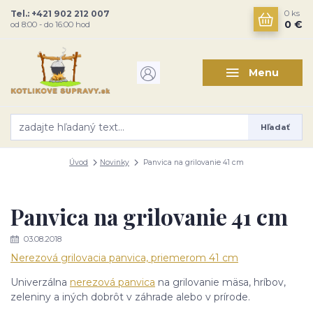
Tel.: +421 902 212 007
0
ks
0 €
od 8:00 - do 16:00 hod
Menu
Hľadať
Úvod
Novinky
Panvica na grilovanie 41 cm
Panvica na grilovanie 41 cm
03.08.2018
Nerezová grilovacia panvica, priemerom 41 cm
Univerzálna
nerezová panvica
na grilovanie mäsa, hríbov,
zeleniny a iných dobrôt v záhrade alebo v prírode.