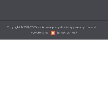
Copyright © 2017-2050 kotlikovesupravy.sk, všetky práva vyhradené..
Vytvorené na
Eshop-rychlo.sk