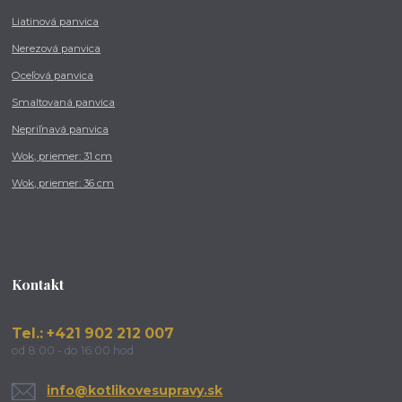
Liatinová panvica
Nerezová panvica
Oceľová panvica
Smaltovaná panvica
Nepriľnavá panvica
Wok, priemer: 31 cm
Wok, priemer: 36 cm
Kontakt
Tel.: +421 902 212 007
od 8:00 - do 16:00 hod
info@kotlikovesupravy.sk