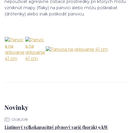
nepoužívať agresívne čistiace prostriedky pri ktorých môžu
vzniknúť mapy (fľaky) na panvici alebo môžu poškrabať
(drôtenky) alebo inak poškodiť panvicu.
Novinky
03.08.2018
Liatinový veľkokapacitný plynový varič (horák) 9 kW