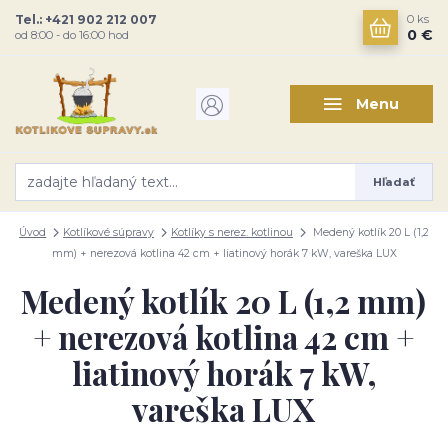
Tel.: +421 902 212 007
0
ks
0 €
od 8:00 - do 16:00 hod
Menu
Hľadať
Úvod
Kotlíkové súpravy
Kotlíky s nerez. kotlinou
Medený kotlík 20 L (1,2
mm) + nerezová kotlina 42 cm + liatinový horák 7 kW, vareška LUX
Medený kotlík 20 L (1,2 mm)
+ nerezová kotlina 42 cm +
liatinový horák 7 kW,
vareška LUX