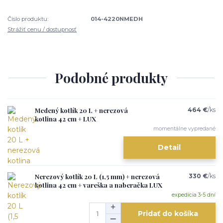
Číslo produktu:
014-4220NMEDH
Strážiť cenu / dostupnosť
Podobné produkty
Medený kotlík 20 L + nerezová
464 €
/
ks
kotlina 42 cm + LUX
momentálne vypredané
Detail
Nerezový kotlík 20 L (1,5 mm) + nerezová
330 €
/
ks
kotlina 42 cm + vareška a naberačka LUX
expedícia 3-5 dní
Pridať do košíka