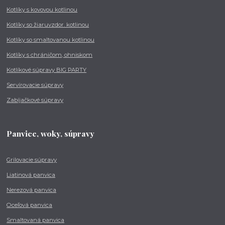
Kotlíky s kovovou kotlinou
Kotlíky so žiaruvzdor. kotlinou
Kotlíky so smaltovanou kotlinou
Kotlíky s chráničom, ohniskom
Kotlíkové súpravy BIG PARTY
Servírovacie súpravy
Zabíjačkové súpravy
Panvice, woky, súpravy
Grilovacie súpravy
Liatinová panvica
Nerezová panvica
Oceľová panvica
Smaltovaná panvica