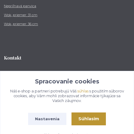
Nepriľnavá panvica
Wok, priemer: 31 cm
Wok, priemer: 36 cm
Kontakt
Tel.: +421 902 212 007
od 8:00 - do 16:00 hod
Spracovanie cookies
Náš e-shop a partneri potrebujú Váš
súhlas
s použitím súborov
info@kotlikovesupravy.sk
cookies, aby Vám mohli zobrazovať informácie týkajúce sa
Vašich záujmov.
Súhlasím
Nastavenia
Copyright © 2017-2050 kotlikovesupravy.sk, všetky práva vyhradené..