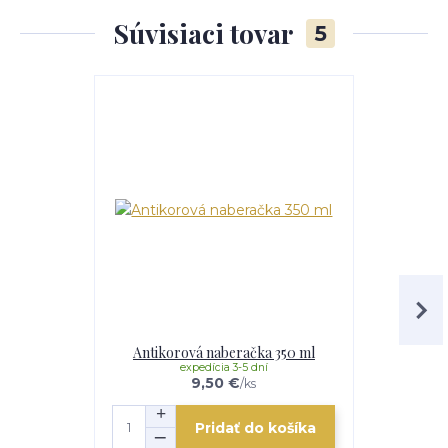
Súvisiaci tovar
5
Antikorová naberačka 350 ml
Sit
expedícia 3-5 dní
e
9,50 €
/
ks
Pridať do košíka