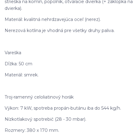
strieška na komín, popolník, otváracie dvierka (+ záklopka na
dvierka).
Materiál: kvalitná nehrdzavejúca oceľ (nerez).
Nerezová kotlina je vhodná pre všetky druhy paliva.
Vareška
Dĺžka: 50 cm
Materiál: smrek.
Troj-ramenný celoliatinový horák
Výkon: 7 kW, spotreba propán-butánu iba do 544 kg/h.
Nízkotlakový spotrebič (28 - 30 mbar).
Rozmery: 380 x 170 mm.