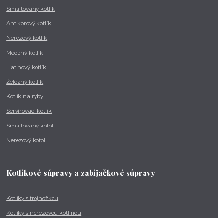
Smaltovaný kotlík
Antikorový kotlík
Nerezový kotlík
Medený kotlík
Liatinový kotlík
Železný kotlík
Kotlík na ryby
Servírovací kotlík
Smaltovaný kotol
Nerezový kotol
Kotlíkové súpravy a zabíjačkové súpravy
Kotlíky s trojnožkou
Kotlíky s nerezovou kotlinou