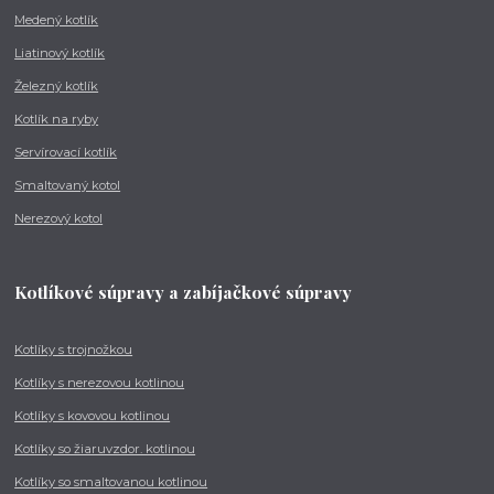
Medený kotlík
Liatinový kotlík
Železný kotlík
Kotlík na ryby
Servírovací kotlík
Smaltovaný kotol
Nerezový kotol
Kotlíkové súpravy a zabíjačkové súpravy
Kotlíky s trojnožkou
Kotlíky s nerezovou kotlinou
Kotlíky s kovovou kotlinou
Kotlíky so žiaruvzdor. kotlinou
Kotlíky so smaltovanou kotlinou