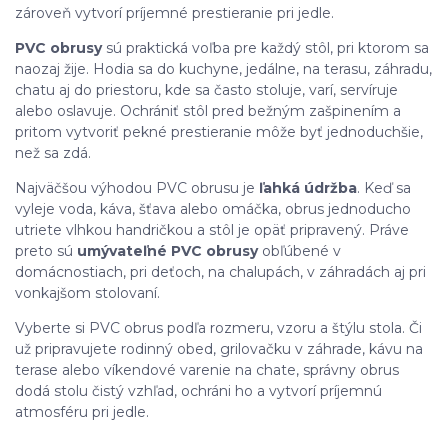
zároveň vytvorí príjemné prestieranie pri jedle.
PVC obrusy
sú praktická voľba pre každý stôl, pri ktorom sa
naozaj žije. Hodia sa do kuchyne, jedálne, na terasu, záhradu,
chatu aj do priestoru, kde sa často stoluje, varí, servíruje
alebo oslavuje. Ochrániť stôl pred bežným zašpinením a
pritom vytvoriť pekné prestieranie môže byť jednoduchšie,
než sa zdá.
Najväčšou výhodou PVC obrusu je
ľahká údržba
. Keď sa
vyleje voda, káva, šťava alebo omáčka, obrus jednoducho
utriete vlhkou handričkou a stôl je opäť pripravený. Práve
preto sú
umývateľné PVC obrusy
obľúbené v
domácnostiach, pri deťoch, na chalupách, v záhradách aj pri
vonkajšom stolovaní.
Vyberte si PVC obrus podľa rozmeru, vzoru a štýlu stola. Či
už pripravujete rodinný obed, grilovačku v záhrade, kávu na
terase alebo víkendové varenie na chate, správny obrus
dodá stolu čistý vzhľad, ochráni ho a vytvorí príjemnú
atmosféru pri jedle.