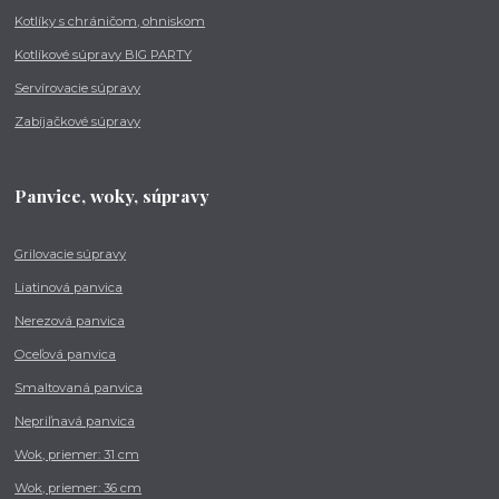
Kotlíky s chráničom, ohniskom
Kotlíkové súpravy BIG PARTY
Servírovacie súpravy
Zabíjačkové súpravy
Panvice, woky, súpravy
Grilovacie súpravy
Liatinová panvica
Nerezová panvica
Oceľová panvica
Smaltovaná panvica
Nepriľnavá panvica
Wok, priemer: 31 cm
Wok, priemer: 36 cm