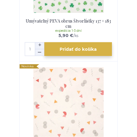
Umývateľný PEVA obrus Štvorlístky 137 × 183
cm
expedícia 1-3 dní
5,90 €
/
ks
Pridať do košíka
Novinka