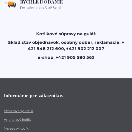
RÝCHLE DODANIE
Doručenie do 3 až 5 dní
Kotlikové súpravy na guláš
Sklad,stav objednávok, osobný odber, reklamácie: +
421 948 212 600, +421 902 212 007
e-shop: +421 905 580 562
Informácie pre zákazníkov
Smaltovaný kotlík
Antikorový kotlík
Nerezový kotlík