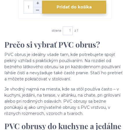
Pridať do košíka
strana
z 1
Prečo si vybrať PVC obrus?
PVC obrus je ideálny všade tam, kde potrebujete spojiť
pekný vzhľad s praktickým používaním. Na rozdiel od
bežného látkového obrusu sa pri každodennom používaní
ľahšie čistí a nevyžaduje také časté pranie. Stačí ho pretrieť
a môžete pokračovať v stolovaní.
Je vhodný najmä na miesta, kde sa stôl používa často – v
kuchyni, jedálni, na terase, v altánku, na chate, pri grilovaní
alebo pri rodinných oslavách. PVC obrusy sa bežne
ponúkajú aj ako umývateľné obrusy s PVC vrstvou, v
rôznych rozmeroch, vzoroch a tvaroch.
PVC obrusy do kuchyne a jedálne