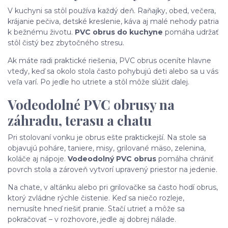
V kuchyni sa stôl používa každý deň. Raňajky, obed, večera,
krájanie pečiva, detské kreslenie, káva aj malé nehody patria
k bežnému životu.
PVC obrus do kuchyne
pomáha udržať
stôl čistý bez zbytočného stresu.
Ak máte radi praktické riešenia, PVC obrus oceníte hlavne
vtedy, keď sa okolo stola často pohybujú deti alebo sa u vás
veľa varí. Po jedle ho utriete a stôl môže slúžiť ďalej.
Vodeodolné PVC obrusy na
záhradu, terasu a chatu
Pri stolovaní vonku je obrus ešte praktickejší. Na stole sa
objavujú poháre, taniere, misy, grilované mäso, zelenina,
koláče aj nápoje.
Vodeodolný PVC obrus
pomáha chrániť
povrch stola a zároveň vytvorí upravený priestor na jedenie.
Na chate, v altánku alebo pri grilovačke sa často hodí obrus,
ktorý zvládne rýchle čistenie. Keď sa niečo rozleje,
nemusíte hneď riešiť pranie. Stačí utrieť a môže sa
pokračovať – v rozhovore, jedle aj dobrej nálade.