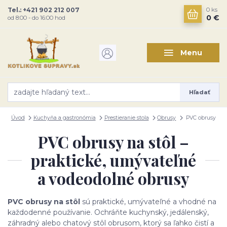
Tel.: +421 902 212 007
0
ks
0 €
od 8:00 - do 16:00 hod
Menu
Hľadať
Úvod
Kuchyňa a gastronómia
Prestieranie stola
Obrusy
PVC obrusy
PVC obrusy na stôl –
praktické, umývateľné
a vodeodolné obrusy
PVC obrusy na stôl
sú praktické, umývateľné a vhodné na
každodenné používanie. Ochráňte kuchynský, jedálenský,
záhradný alebo chatový stôl obrusom, ktorý sa ľahko čistí a