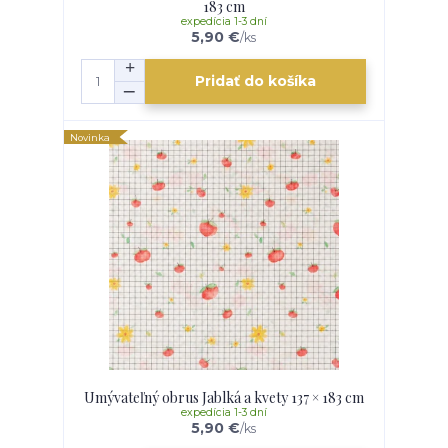
183 cm
expedícia 1-3 dní
5,90 €
/
ks
Pridať do košíka
Novinka
Umývateľný obrus Jablká a kvety 137 × 183 cm
expedícia 1-3 dní
5,90 €
/
ks