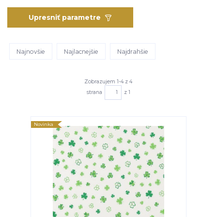
Upresniť parametre
Najnovšie
Najlacnejšie
Najdrahšie
Zobrazujem 1-4 z 4
strana
z 1
Novinka