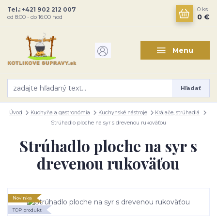
Tel.: +421 902 212 007
0
ks
0 €
od 8:00 - do 16:00 hod
Menu
Hľadať
Úvod
Kuchyňa a gastronómia
Kuchynské nástroje
Krájače, strúhadlá
Strúhadlo ploche na syr s drevenou rukoväťou
Strúhadlo ploche na syr s
drevenou rukoväťou
Novinka
TOP produkt