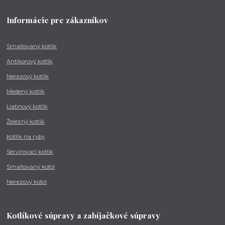
Informácie pre zákazníkov
Smaltovaný kotlík
Antikorový kotlík
Nerezový kotlík
Medený kotlík
Liatinový kotlík
Železný kotlík
Kotlík na ryby
Servírovací kotlík
Smaltovaný kotol
Nerezový kotol
Kotlíkové súpravy a zabíjačkové súpravy