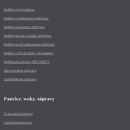
Kotlíky s trojnožkou
Kotlíky s nerezovou kotlinou
Kotlíky s kovovou kotlinou
Kotlíky so žiaruvzdor. kotlinou
Kotlíky so smaltovanou kotlinou
Kotlíky s chráničom, ohniskom
Kotlíkové súpravy BIG PARTY
Servírovacie súpravy
Zabíjačkové súpravy
Panvice, woky, súpravy
Grilovacie súpravy
Liatinová panvica