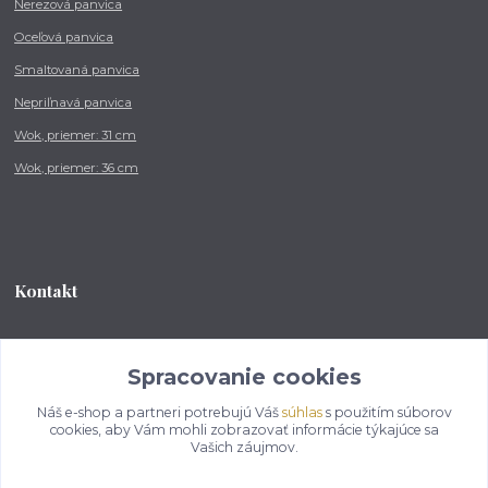
Nerezová panvica
Oceľová panvica
Smaltovaná panvica
Nepriľnavá panvica
Wok, priemer: 31 cm
Wok, priemer: 36 cm
Kontakt
Tel.: +421 902 212 007
od 8:00 - do 16:00 hod
Spracovanie cookies
Náš e-shop a partneri potrebujú Váš
súhlas
s použitím súborov
info@kotlikovesupravy.sk
cookies, aby Vám mohli zobrazovať informácie týkajúce sa
Vašich záujmov.