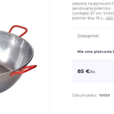
zeleniny na plynovom h
servírovanie pokrmov
(vonkajší): 67 cm. Vrch
priemer dna: 19 c...
celý
Dostupnosť
Nie sme platcovia
85 €
/
ks
Číslo produktu:
10053