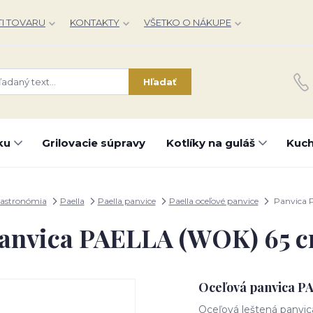
I TOVARU
KONTAKTY
VŠETKO O NÁKUPE
Hľadať
ku
Grilovacie súpravy
Kotlíky na guláš
Kuch
astronómia
Paella
Paella panvice
Paella oceľové panvice
Panvica 
anvica PAELLA (WOK) 65 
Oceľová panvica P
Oceľová leštená panvic