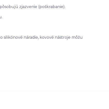
spôsobujú zjazvenie (poškrabanie).
u.
bo silikónové náradie, kovové nástroje môžu