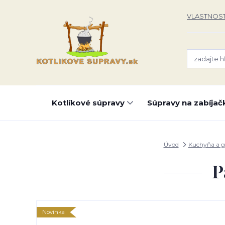
VLASTNOST
Kotlíkové súpravy
Súpravy na zabíjač
Úvod
Kuchyňa a g
P
Novinka