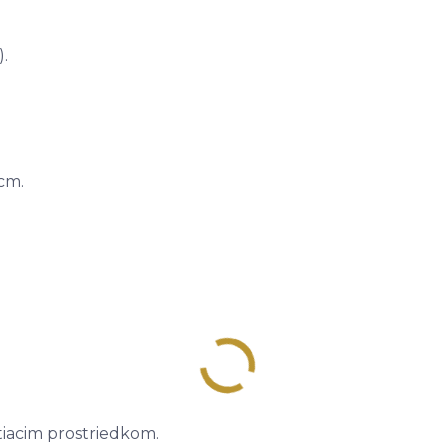
.
 cm.
iacim prostriedkom.