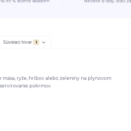
 na 99 % držíme skladom
Neviete si rady, stačí z
Súvisiaci tovar
1
 mäsa, ryže, hríbov alebo zeleniny na plynovom
 servírovanie pokrmov.