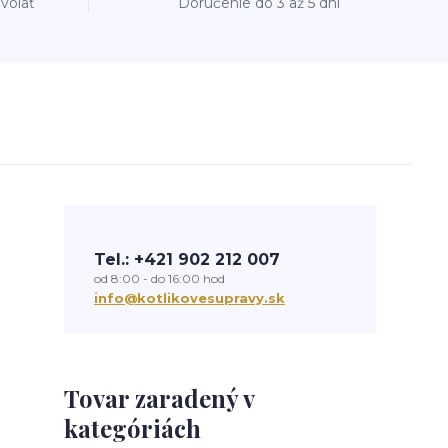
avolať
Doručenie do 3 až 5 dní
Tel.: +421 902 212 007
od 8:00 - do 16:00 hod
info@kotlikovesupravy.sk
Tovar zaradený v
kategóriách