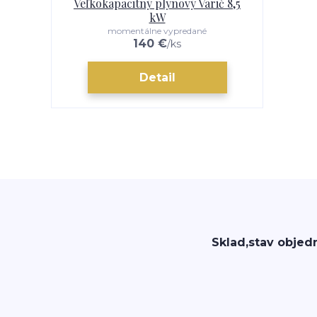
Veľkokapacitný plynový Varič 8,5
kW
momentálne vypredané
140 €
/
ks
Detail
Sklad,stav objed