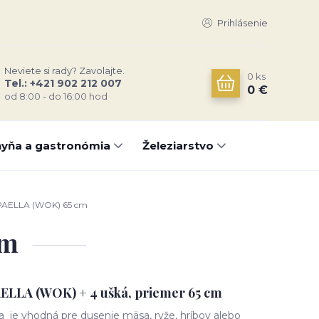
Prihlásenie
Neviete si rady? Zavolajte.
0
ks
Tel.: +421 902 212 007
0 €
od 8:00 - do 16:00 hod
yňa a gastronómia
Železiarstvo
PAELLA (WOK) 65 cm
cm
AELLA (WOK) + 4 ušká, priemer 65 cm
a je vhodná pre dusenie mäsa, ryže, hríbov alebo