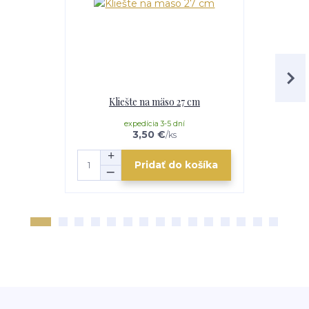
Kliešte na mäso 27 cm
Nož
expedícia 3-5 dní
e
3,50 €
/
ks
Pridať do košíka