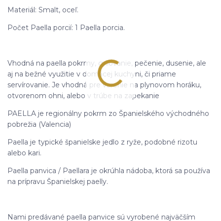
Materiál: Smalt, oceľ.
Počet Paella porcií: 1 Paella porcia.
Vhodná na paella pokrmy, grilovanie, pečenie, dusenie, ale
aj na bežné využitie v domácej kuchyni, či priame
servírovanie. Je vhodná pre varenie na plynovom horáku,
otvorenom ohni, alebo v trúbe na zapekanie
PAELLA je regionálny pokrm zo Španielského východného
pobrežia (Valencia)
Paella je typické španielske jedlo z ryže, podobné rizotu
alebo kari.
Paella panvica / Paellara je okrúhla nádoba, ktorá sa používa
na prípravu Španielskej paelly.
Nami predávané paella panvice sú vyrobené najväčším