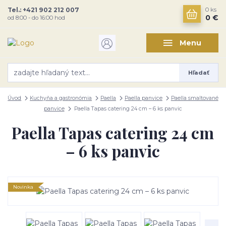
Tel.: +421 902 212 007
0
ks
0 €
od 8:00 - do 16:00 hod
Menu
Hľadať
Úvod
Kuchyňa a gastronómia
Paella
Paella panvice
Paella smaltované
panvice
Paella Tapas catering 24 cm – 6 ks panvic
Paella Tapas catering 24 cm
– 6 ks panvic
Novinka