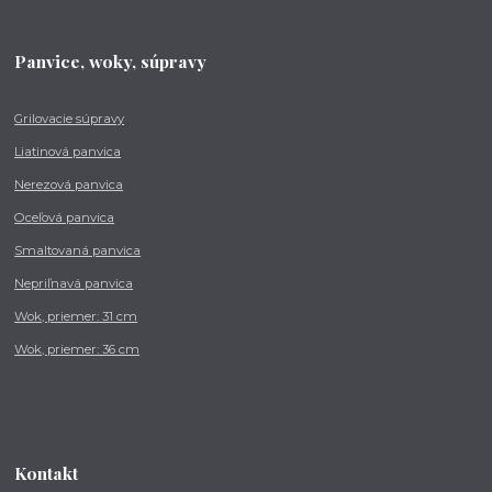
Panvice, woky, súpravy
Grilovacie súpravy
Liatinová panvica
Nerezová panvica
Oceľová panvica
Smaltovaná panvica
Nepriľnavá panvica
Wok, priemer: 31 cm
Wok, priemer: 36 cm
Kontakt