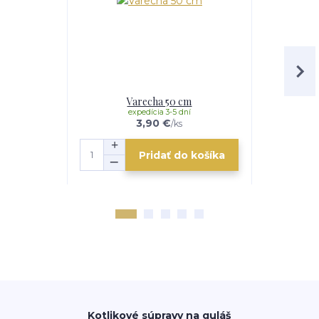
Varecha 50 cm
Obraca
expedícia 3-5 dní
e
3,90 €
/
ks
Pridať do košíka
Kotlikové súpravy na guláš