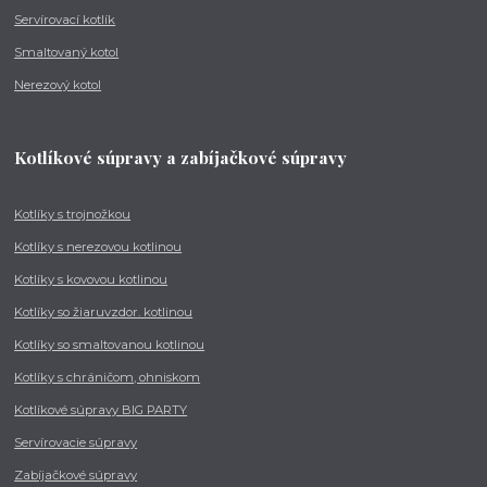
Servírovací kotlík
Smaltovaný kotol
Nerezový kotol
Kotlíkové súpravy a zabíjačkové súpravy
Kotlíky s trojnožkou
Kotlíky s nerezovou kotlinou
Kotlíky s kovovou kotlinou
Kotlíky so žiaruvzdor. kotlinou
Kotlíky so smaltovanou kotlinou
Kotlíky s chráničom, ohniskom
Kotlíkové súpravy BIG PARTY
Servírovacie súpravy
Zabíjačkové súpravy