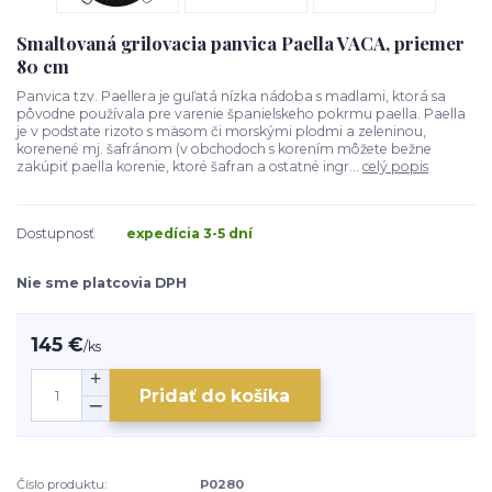
Smaltovaná grilovacia panvica Paella VACA, priemer
80 cm
Panvica tzv. Paellera je guľatá nízka nádoba s madlami, ktorá sa
pôvodne používala pre varenie španielskeho pokrmu paella. Paella
je v podstate rizoto s mäsom či morskými plodmi a zeleninou,
korenené mj. šafránom (v obchodoch s korením môžete bežne
zakúpiť paella korenie, ktoré šafran a ostatné ingr...
celý popis
Dostupnosť
expedícia 3-5 dní
Nie sme platcovia DPH
145 €
/
ks
Pridať do košíka
Číslo produktu:
P0280