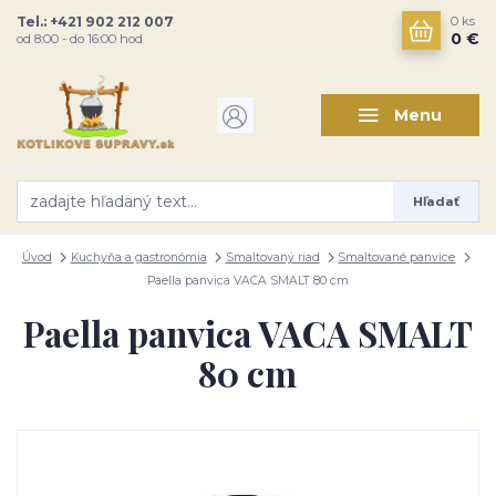
Tel.: +421 902 212 007
0
ks
0 €
od 8:00 - do 16:00 hod
Menu
Hľadať
Úvod
Kuchyňa a gastronómia
Smaltovaný riad
Smaltované panvice
Paella panvica VACA SMALT 80 cm
Paella panvica VACA SMALT
80 cm