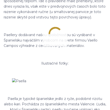
spôsobenej teplom. Ide o pravidelné malé priehlbiny, ktoré
dnes vyrazia lis, však ešte v predvojnových časoch bolo toto
razenie vykonávané ručne (u smaltovanej panvice je toto
razenie skryté pod vrstvou tejto povrchovej úpravy).
Paellery dodávané našou spoločnosťou sú vyrábané v
Španielsku najväčším výrobcom na svete firmou Vaello
Campos výhradne z certifikovaných materiálov.
Ilustračné fotky:
Paella je typické španielske jedlo z ryže, podobné rizotu
alebo kari. Pochádza zo španielskeho mesta Valencie. Ľudia,
ktorí v Španielsku nežijú, paellu zvyčajne vnímajú ako