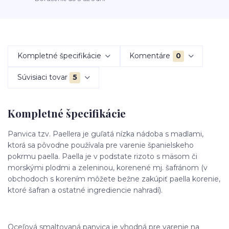
Kompletné špecifikácie
Komentáre
0
Súvisiaci tovar
5
Kompletné špecifikácie
Panvica tzv. Paellera je guľatá nízka nádoba s madlami,
ktorá sa pôvodne používala pre varenie španielskeho
pokrmu paella. Paella je v podstate rizoto s mäsom či
morskými plodmi a zeleninou, korenené mj. šafránom (v
obchodoch s korením môžete bežne zakúpiť paella korenie,
ktoré šafran a ostatné ingrediencie nahradí).
Oceľová smaltovaná panvica je vhodná pre varenie na