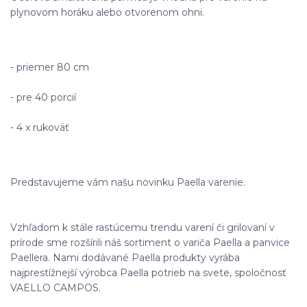
plynovom horáku alebo otvorenom ohni.
- priemer 80 cm
- pre 40 porcií
- 4 x rukoväť
Predstavujeme vám našu novinku Paella varenie.
Vzhľadom k stále rastúcemu trendu varení či grilovaní v
prírode sme rozšírili náš sortiment o variča Paella a panvice
Paellera. Nami dodávané Paella produkty vyrába
najprestížnejší výrobca Paella potrieb na svete, spoločnosť
VAELLO CAMPOS.