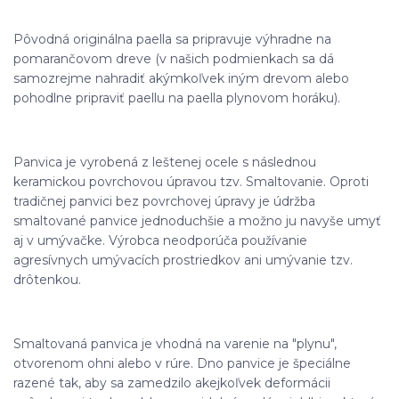
Pôvodná originálna paella sa pripravuje výhradne na
pomarančovom dreve (v našich podmienkach sa dá
samozrejme nahradiť akýmkoľvek iným drevom alebo
pohodlne pripraviť paellu na paella plynovom horáku).
Panvica je vyrobená z leštenej ocele s následnou
keramickou povrchovou úpravou tzv. Smaltovanie. Oproti
tradičnej panvici bez povrchovej úpravy je údržba
smaltované panvice jednoduchšie a možno ju navyše umyť
aj v umývačke. Výrobca neodporúča používanie
agresívnych umývacích prostriedkov ani umývanie tzv.
drôtenkou.
Smaltovaná panvica je vhodná na varenie na "plynu",
otvorenom ohni alebo v rúre. Dno panvice je špeciálne
razené tak, aby sa zamedzilo akejkoľvek deformácii