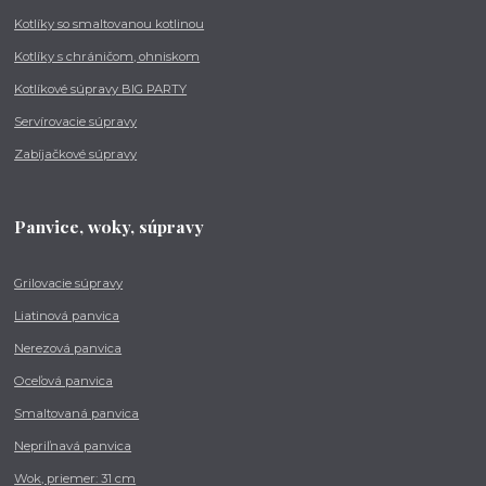
Kotlíky so smaltovanou kotlinou
Kotlíky s chráničom, ohniskom
Kotlíkové súpravy BIG PARTY
Servírovacie súpravy
Zabíjačkové súpravy
Panvice, woky, súpravy
Grilovacie súpravy
Liatinová panvica
Nerezová panvica
Oceľová panvica
Smaltovaná panvica
Nepriľnavá panvica
Wok, priemer: 31 cm