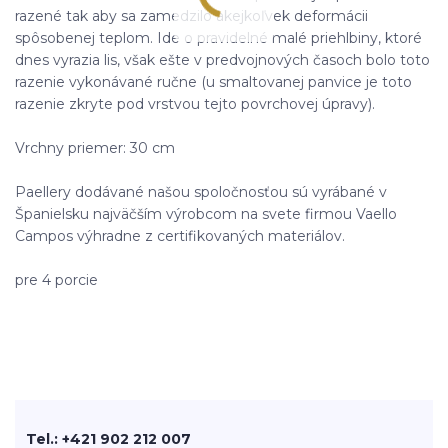
razené tak aby sa zamedzilo akejkoľvek deformácii
spôsobenej teplom. Ide o pravidelné malé priehlbiny, ktoré
dnes vyrazia lis, však ešte v predvojnových časoch bolo toto
razenie vykonávané ručne (u smaltovanej panvice je toto
razenie zkryte pod vrstvou tejto povrchovej úpravy).
Vrchny priemer: 30 cm
Paellery dodávané našou spoločnosťou sú vyrábané v
Španielsku najväčším výrobcom na svete firmou Vaello
Campos výhradne z certifikovaných materiálov.
pre 4 porcie
Tel.: +421 902 212 007