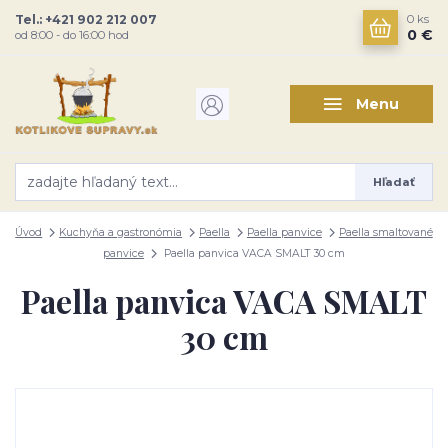
Tel.: +421 902 212 007
0
ks
0 €
od 8:00 - do 16:00 hod
Menu
Hľadať
Úvod
Kuchyňa a gastronómia
Paella
Paella panvice
Paella smaltované
panvice
Paella panvica VACA SMALT 30 cm
Paella panvica VACA SMALT
30 cm