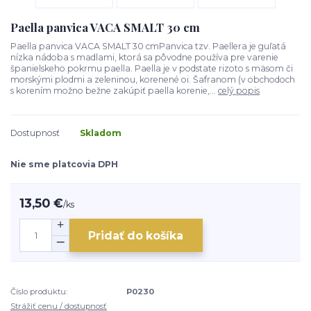
Paella panvica VACA SMALT 30 cm
Paella panvica VACA SMALT 30 cmPanvica tzv. Paellera je guľatá
nízka nádoba s madlami, ktorá sa pôvodne používa pre varenie
španielskeho pokrmu paella. Paella je v podstate rizoto s mäsom či
morskými plodmi a zeleninou, korenené oi. Šafranom (v obchodoch
s korením možno bežne zakúpiť paella korenie,...
celý popis
Dostupnosť
Skladom
Nie sme platcovia DPH
13,50 €
/
ks
Pridať do košíka
Číslo produktu:
P0230
Strážiť cenu / dostupnosť