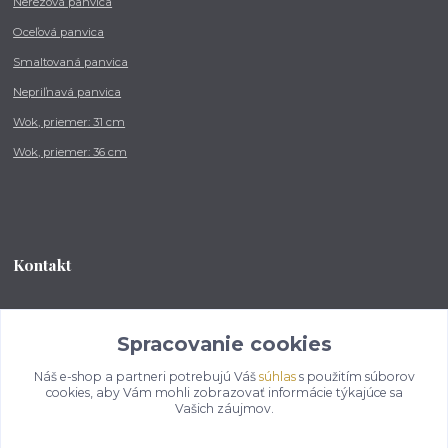
Nerezová panvica
Oceľová panvica
Smaltovaná panvica
Nepriľnavá panvica
Wok, priemer: 31 cm
Wok, priemer: 36 cm
Kontakt
Tel.: +421 902 212 007
od 8:00 - do 16:00 hod
Spracovanie cookies
Náš e-shop a partneri potrebujú Váš
súhlas
s použitím súborov
info@kotlikovesupravy.sk
cookies, aby Vám mohli zobrazovať informácie týkajúce sa
Vašich záujmov.