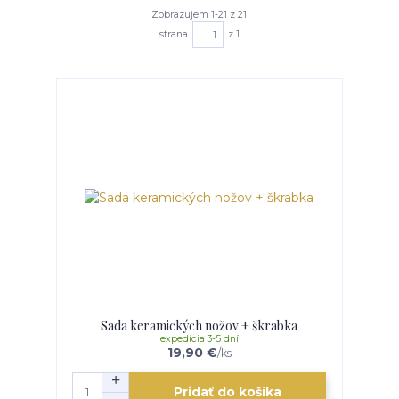
Zobrazujem 1-21 z 21
strana
z 1
Sada keramických nožov + škrabka
expedícia 3-5 dní
19,90 €
/
ks
Pridať do košíka