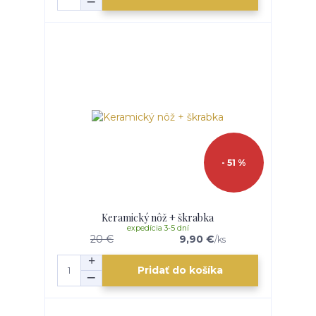
- 51 %
Keramický nôž + škrabka
expedícia 3-5 dní
20 €
9,90 €
/
ks
Pridať do košíka