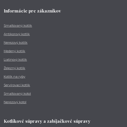
Informácie pre zákazníkov
Smaltovaný kotlík
Antikorový kotlík
Nerezový kotlík
Medený kotlík
Liatinový kotlík
Železný kotlík
Kotlík na ryby
Servírovací kotlík
Smaltovaný kotol
Nerezový kotol
Kotlíkové súpravy a zabíjačkové súpravy