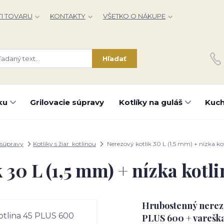
I TOVARU
KONTAKTY
VŠETKO O NÁKUPE
Hľadať
ku
Grilovacie súpravy
Kotlíky na guláš
Kuch
 súpravy
Kotlíky s žiar. kotlinou
Nerezový kotlík 30 L (1,5 mm) + nízka k
 30 L (1,5 mm) + nízka kot
Hrubostenný nerezov
PLUS 600 + varešk