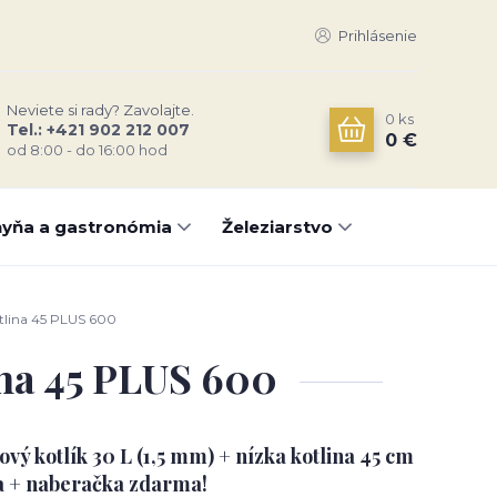
Prihlásenie
Neviete si rady? Zavolajte.
0
ks
Tel.: +421 902 212 007
0 €
od 8:00 - do 16:00 hod
yňa a gastronómia
Železiarstvo
otlina 45 PLUS 600
lina 45 PLUS 600
ý kotlík 30 L (1,5 mm) + nízka kotlina 45 cm
a + naberačka zdarma!