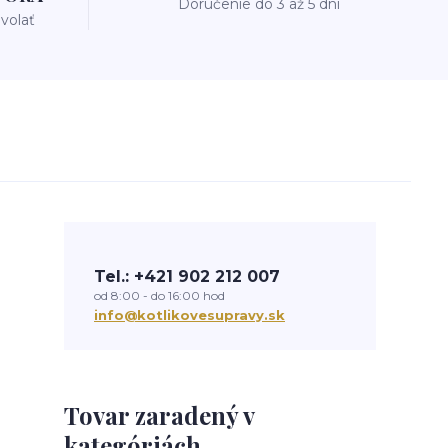
Doručenie do 3 až 5 dní
avolať
Tel.: +421 902 212 007
od 8:00 - do 16:00 hod
info@kotlikovesupravy.sk
Tovar zaradený v
kategóriách