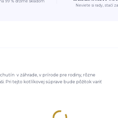
 na 99 % držíme skladom
Neviete si rady, stačí z
chutín v záhrade, v prírode pre rodiny, rôzne
. Pri tejto kotlíkovej súprave bude pôžitok variť