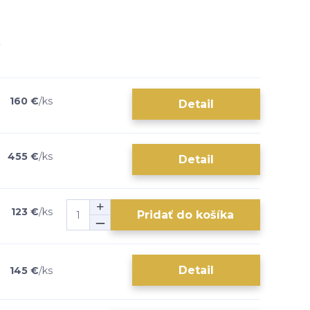
160 €
/
ks
Detail
455 €
/
ks
Detail
123 €
/
ks
Pridať do košíka
Detail
145 €
/
ks