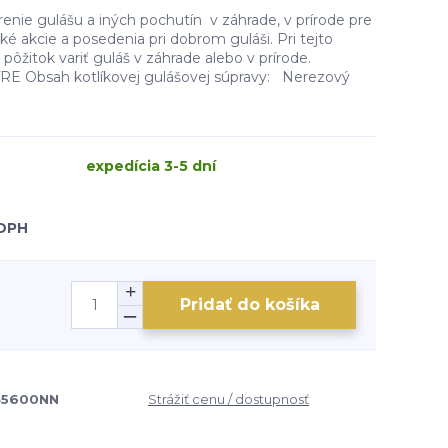
renie gulášu a iných pochutín v záhrade, v prírode pre
ké akcie a posedenia pri dobrom guláši. Pri tejto
 pôžitok variť guláš v záhrade alebo v prírode.
Obsah kotlíkovej gulášovej súpravy: Nerezový
expedícia 3-5 dní
 DPH
Pridať do košíka
45600NN
Strážiť cenu / dostupnosť