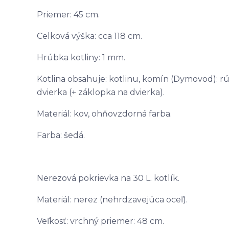
Priemer: 45 cm.
Celková výška: cca 118 cm.
Hrúbka kotliny: 1 mm.
Kotlina obsahuje: kotlinu, komín (Dymovod): rúr
dvierka (+ záklopka na dvierka).
Materiál: kov, ohňovzdorná farba.
Farba: šedá.
Nerezová pokrievka na 30 L. kotlík.
Materiál: nerez (nehrdzavejúca oceľ).
Veľkosť: vrchný priemer: 48 cm.