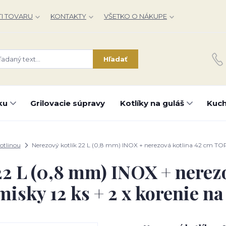
I TOVARU
KONTAKTY
VŠETKO O NÁKUPE
Hľadať
ku
Grilovacie súpravy
Kotlíky na guláš
Kuch
kotlinou
Nerezový kotlík 22 L (0,8 mm) INOX + nerezová kotlina 42 cm TOPL
22 L (0,8 mm) INOX + nerez
sky 12 ks + 2 x korenie na