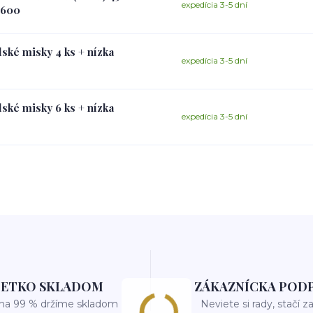
expedícia 3-5 dní
 600
lské misky 4 ks + nízka
expedícia 3-5 dní
lské misky 6 ks + nízka
expedícia 3-5 dní
ŠETKO SKLADOM
ZÁKAZNÍCKA POD
 na 99 % držíme skladom
Neviete si rady, stačí z