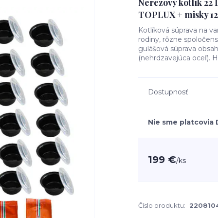
Nerezový kotlík 22
TOPLUX + misky 12 
Kotlíková súprava na va
rodiny, rôzne spoločens
gulášová súprava obsahu
(nehrdzavejúca oceľ). H
Dostupnosť
Nie sme platcovia
199 €
/
ks
Číslo produktu:
220810