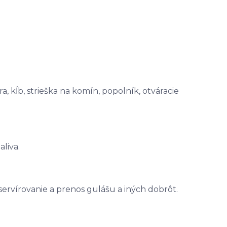
a, kĺb, strieška na komín, popolník, otváracie
liva.
ervírovanie a prenos gulášu a iných dobrôt.