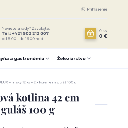
Prihlásenie
Neviete si rady? Zavolajte.
0
ks
Tel.: +421 902 212 007
0 €
od 8:00 - do 16:00 hod
yňa a gastronómia
Železiarstvo
UX + misky 12 ks + 2 x korenie na guláš 100 g
ová kotlina 42 cm
 guláš 100 g