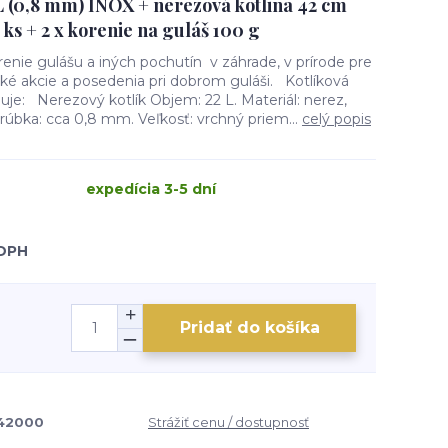
 L (0,8 mm) INOX + nerezová kotlina 42 cm
ks + 2 x korenie na guláš 100 g
renie gulášu a iných pochutín v záhrade, v prírode pre
ké akcie a posedenia pri dobrom guláši. Kotlíková
je: Nerezový kotlík Objem: 22 L. Materiál: nerez,
rúbka: cca 0,8 mm. Veľkosť: vrchný priem...
celý popis
expedícia 3-5 dní
 DPH
Pridať do košíka
42000
Strážiť cenu / dostupnosť