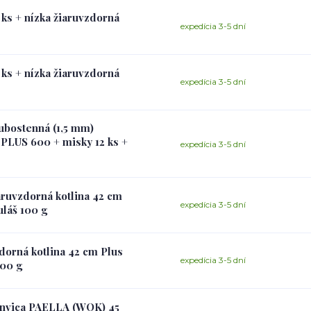
 ks + nízka žiaruvzdorná
expedícia 3-5 dní
 ks + nízka žiaruvzdorná
expedícia 3-5 dní
ubostenná (1,5 mm)
PLUS 600 + misky 12 ks +
expedícia 3-5 dní
aruvzdorná kotlina 42 cm
expedícia 3-5 dní
uláš 100 g
zdorná kotlina 42 cm Plus
expedícia 3-5 dní
100 g
Panvica PAELLA (WOK) 45