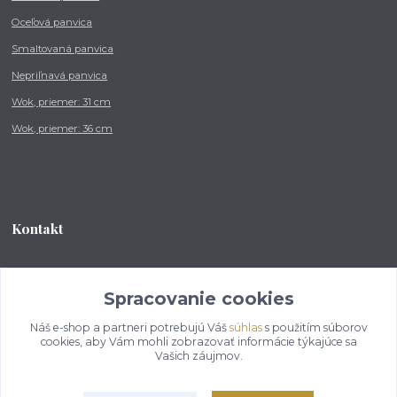
Oceľová panvica
Smaltovaná panvica
Nepriľnavá panvica
Wok, priemer: 31 cm
Wok, priemer: 36 cm
Kontakt
Tel.: +421 902 212 007
od 8:00 - do 16:00 hod
Spracovanie cookies
Náš e-shop a partneri potrebujú Váš
súhlas
s použitím súborov
info@kotlikovesupravy.sk
cookies, aby Vám mohli zobrazovať informácie týkajúce sa
Vašich záujmov.