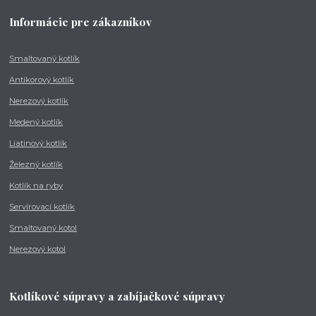
Informácie pre zákazníkov
Smaltovaný kotlík
Antikorový kotlík
Nerezový kotlík
Medený kotlík
Liatinový kotlík
Železný kotlík
Kotlík na ryby
Servírovací kotlík
Smaltovaný kotol
Nerezový kotol
Kotlíkové súpravy a zabíjačkové súpravy