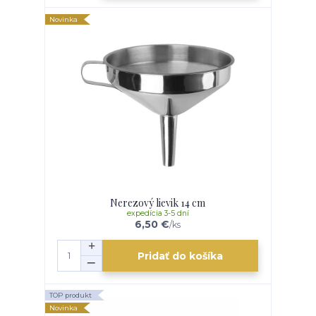
Novinka
Nerezový lievik 14 cm
expedícia 3-5 dní
6,50 €
/
ks
Pridať do košíka
TOP produkt
Novinka