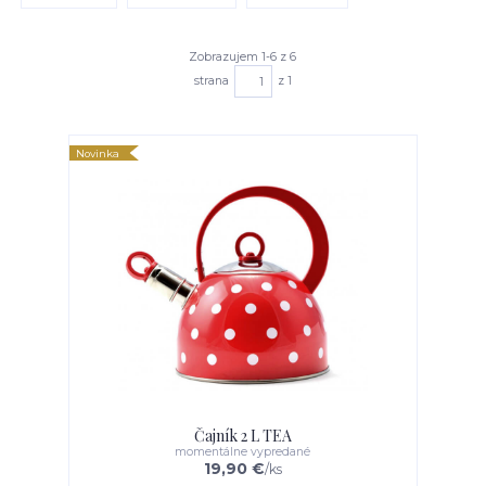
Zobrazujem 1-6 z 6
strana
z 1
Novinka
Čajník 2 L TEA
momentálne vypredané
19,90 €
/
ks