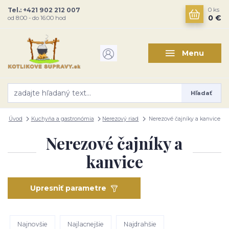
Tel.: +421 902 212 007
0
ks
0 €
od 8:00 - do 16:00 hod
Menu
Hľadať
Úvod
Kuchyňa a gastronómia
Nerezový riad
Nerezové čajníky a kanvice
Nerezové čajníky a
kanvice
Upresniť parametre
Najnovšie
Najlacnejšie
Najdrahšie