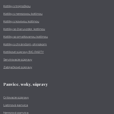
Kotlíky s trojnožkou
Kotlíky s nerezovou kotlinou
Kotlíky s kovovou kotlinou
Kotlíky so žiaruvzdor. kotlinou
Kotlíky so smaltovanou kotlinou
Kotlíky s chráničom, ohniskom
Kotlíkové súpravy BIG PARTY
Servírovacie súpravy
Zabíjačkové súpravy
Panvice, woky, súpravy
Grilovacie súpravy
Liatinová panvica
Nerezová panvica