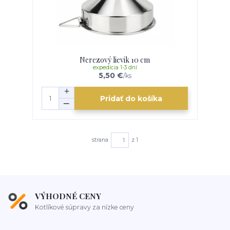
Nerezový lievik 10 cm
expedícia 1-3 dní
5,50 €
/
ks
Pridať do košíka
strana
z 1
VÝHODNÉ CENY
Kotlíkové súpravy za nízke ceny