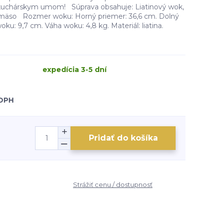
m kuchárskym umom! Súprava obsahuje: Liatinový wok,
a mäso Rozmer woku: Horný priemer: 36,6 cm. Dolný
oku: 9,7 cm. Váha woku: 4,8 kg. Materiál: liatina.
expedícia 3-5 dní
 DPH
Pridať do košíka
Strážiť cenu / dostupnosť