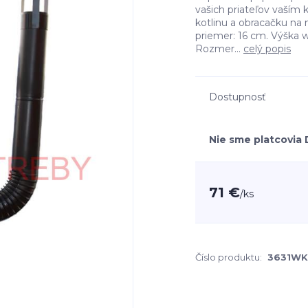
vašich priateľov vaší
kotlinu a obracačku n
priemer: 16 cm. Výška w
Rozmer...
celý popis
Dostupnosť
Nie sme platcovia
71 €
/
ks
Číslo produktu:
3631WK