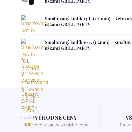
uškami GRILL PARTY
Smaltovaný kotlík 13 L (1,2 mm) + železná
uškami GRILL PARTY
Smaltovaný kotlík 16 L (1,2mm) + smaltov
uškami GRILL PARTY
VÝHODNÉ CENY
V
Kotlíkové súpravy za nízke ceny
Tovar