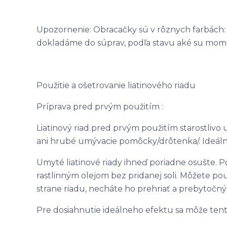
Upozornenie: Obracačky sú v rôznych farbách: 
dokladáme do súprav, podľa stavu aké su momen
Použitie a ošetrovanie liatinového riadu
Príprava pred prvým použitím :
Liatinový riad pred prvým použitím starostlivo 
ani hrubé umývacie pomôcky/drôtenka/. Ideálna
Umyté liatinové riady ihneď poriadne osušte. 
rastlinným olejom bez pridanej soli. Môžete pou
strane riadu, necháte ho prehriať a prebytočný 
Pre dosiahnutie ideálneho efektu sa môže ten