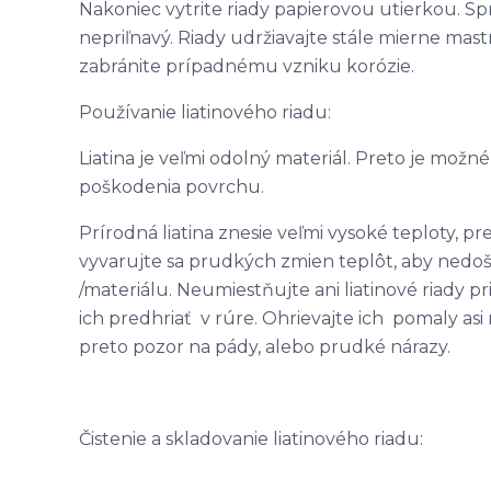
Nakoniec vytrite riady papierovou utierkou. Sp
nepriľnavý. Riady udržiavajte stále mierne mas
zabránite prípadnému vzniku korózie.
Používanie liatinového riadu:
Liatina je veľmi odolný materiál. Preto je mož
poškodenia povrchu.
Prírodná liatina znesie veľmi vysoké teploty, p
vyvarujte sa prudkých zmien teplôt, aby nedoš
/materiálu. Neumiestňujte ani liatinové riady 
ich predhriať v rúre. Ohrievajte ich pomaly asi
preto pozor na pády, alebo prudké nárazy.
Čistenie a skladovanie liatinového riadu: