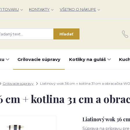
I TOVARU
KONTAKTY
VŠETKO O NÁKUPE
Hľadať
ku
Grilovacie súpravy
Kotlíky na guláš
Kuch
Grilovacie súpravy
Liatinový wok 36 cm + kotlina 31 cm a obracačka W
6 cm + kotlina 31 cm a ob
Liatinový wok 36 c
Súprava na prípravu p