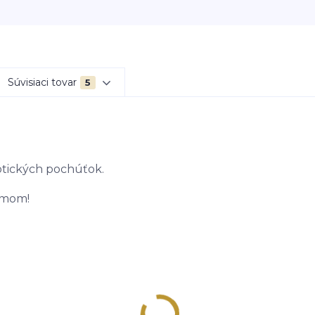
Súvisiaci tovar
5
otických pochúťok.
umom!