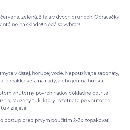
červena, zelená, žltá a v dvoch druhoch. Obracačky
tálne na sklade!! Nedá sa vybrať!!
umyte v čistej, horúcej vode. Nepoužívajte saponáty,
 je mäkká kefa na riady, alebo jemná hubka.
Potom vnútorný povrch riadov dôkladne potrite
žiť aj stužený tuk, ktorý rozotriete po vnútornej
tuk zlejete.
to postup pred prvým použitím 2-3x zopakovať.