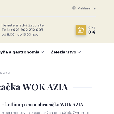
Prihlásenie
Neviete si rady? Zavolajte.
0
ks
Tel.: +421 902 212 007
0 €
od 8:00 - do 16:00 hod
yňa a gastronómia
Železiarstvo
OK AZIA
racačka WOK AZIA
m + kotlina 31 cm a obracačka WOK AZIA
re experimentovanie exotických pochúťok. Ohromte