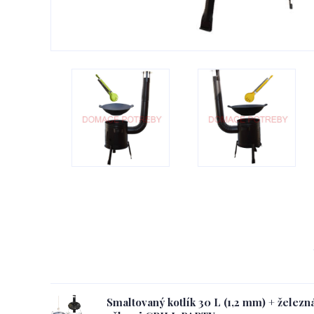
Smaltovaný kotlík 30 L (1,2 mm) + železná