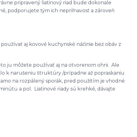
rávne pripravený liatinový riad bude dokonale
tné, podporujete tým ich nepriľnavosť a zároveň
né používať aj kovové kuchynské náčinie bez obáv z
reto ju môžete používať aj na otvorenom ohni. Ale
lo k narušeniu štruktúry /prípadne až popraskaniu
priamo na rozpálený sporák, pred použitím je vhodné
 minútu a pol. Liatinové riady sú krehké, dávajte