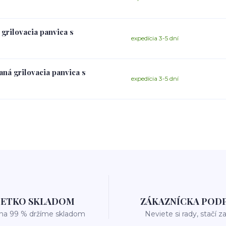
 grilovacia panvica s
expedícia 3-5 dní
aná grilovacia panvica s
expedícia 3-5 dní
ŠETKO SKLADOM
ZÁKAZNÍCKA POD
 na 99 % držíme skladom
Neviete si rady, stačí z