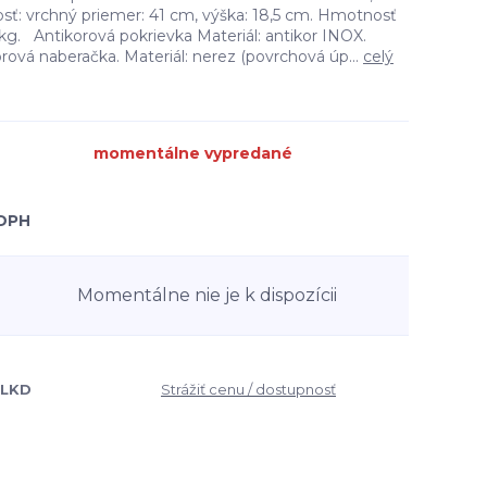
osť: vrchný priemer: 41 cm, výška: 18,5 cm. Hmotnosť
5 kg. Antikorová pokrievka Materiál: antikor INOX.
ová naberačka. Materiál: nerez (povrchová úp...
celý
momentálne vypredané
 DPH
Momentálne nie je k dispozícii
LLKD
Strážiť cenu / dostupnosť