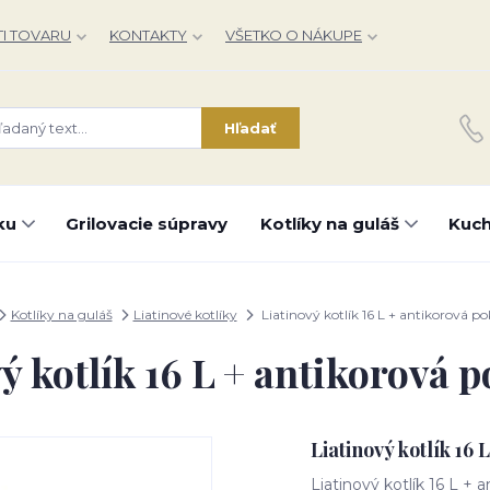
I TOVARU
KONTAKTY
VŠETKO O NÁKUPE
Hľadať
ku
Grilovacie súpravy
Kotlíky na guláš
Kuch
Kotlíky na guláš
Liatinové kotlíky
Liatinový kotlík 16 L + antikorová po
ý kotlík 16 L + antikorová 
Liatinový kotlík 16 
Liatinový kotlík 16 L + 