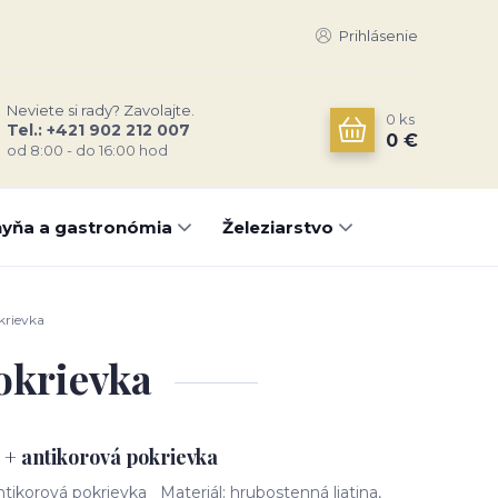
Prihlásenie
Neviete si rady? Zavolajte.
0
ks
Tel.: +421 902 212 007
0 €
od 8:00 - do 16:00 hod
yňa a gastronómia
Železiarstvo
krievka
pokrievka
L + antikorová pokrievka
antikorová pokrievka Materiál: hrubostenná liatina,