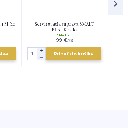
 1 M (10
Servírovacia súprava SMALT
Serv
BLACK 12 ks
Skladom
99 €
/
ks
šíka
Pridať do košíka