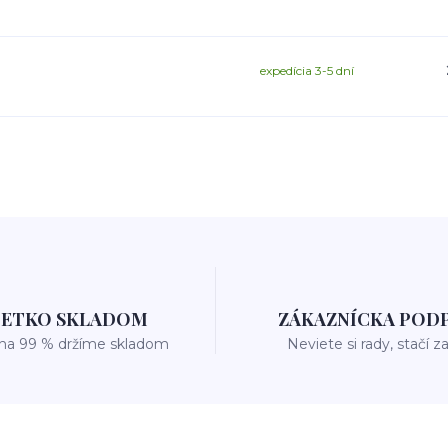
expedícia 3-5 dní
ŠETKO SKLADOM
ZÁKAZNÍCKA POD
 na 99 % držíme skladom
Neviete si rady, stačí z