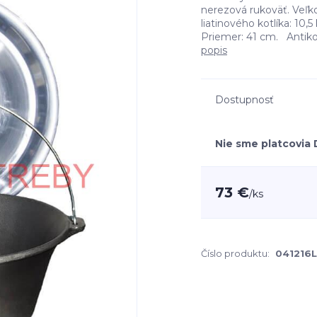
nerezová rukoväť. Veľk
liatinového kotlíka: 10,
Priemer: 41 cm. Antikor
popis
Dostupnosť
Nie sme platcovia
73 €
/
ks
Číslo produktu:
041216