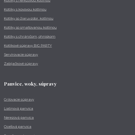
Kotlíky s nerezovou kotlinou
Kotlíky s kovovou kotlinou
Kotlíky so žiaruvzdor. kotlinou
Kotlíky so smaltovanou kotlinou
Kotlíky s chráničom, ohniskom
Kotlíkové súpravy BIG PARTY
Servírovacie súpravy
Zabíjačkové súpravy
Panvice, woky, súpravy
Grilovacie súpravy
Liatinová panvica
Nerezová panvica
Oceľová panvica