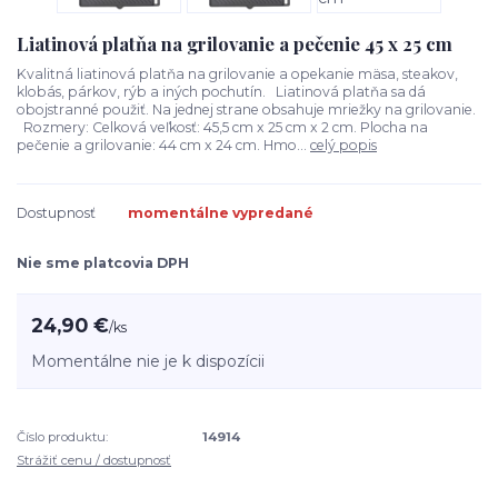
Liatinová platňa na grilovanie a pečenie 45 x 25 cm
Kvalitná liatinová platňa na grilovanie a opekanie mäsa, steakov,
klobás, párkov, rýb a iných pochutín. Liatinová platňa sa dá
obojstranné použiť. Na jednej strane obsahuje mriežky na grilovanie.
Rozmery: Celková veľkosť: 45,5 cm x 25 cm x 2 cm. Plocha na
pečenie a grilovanie: 44 cm x 24 cm. Hmo...
celý popis
Dostupnosť
momentálne vypredané
Nie sme platcovia DPH
24,90 €
/
ks
Momentálne nie je k dispozícii
Číslo produktu:
14914
Strážiť cenu / dostupnosť