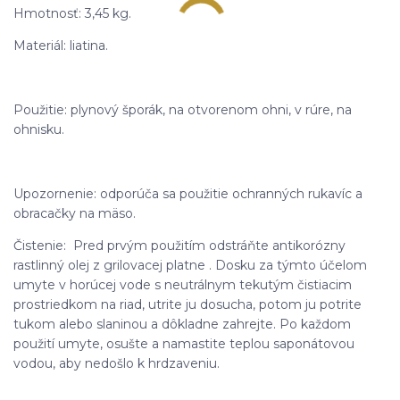
Hmotnosť: 3,45 kg.
Materiál: liatina.
Použitie: plynový šporák, na otvorenom ohni, v rúre, na
ohnisku.
Upozornenie: odporúča sa použitie ochranných rukavíc a
obracačky na mäso.
Čistenie: Pred prvým použitím odstráňte antikorózny
rastlinný olej z grilovacej platne . Dosku za týmto účelom
umyte v horúcej vode s neutrálnym tekutým čistiacim
prostriedkom na riad, utrite ju dosucha, potom ju potrite
tukom alebo slaninou a dôkladne zahrejte. Po každom
použití umyte, osušte a namastite teplou saponátovou
vodou, aby nedošlo k hrdzaveniu.