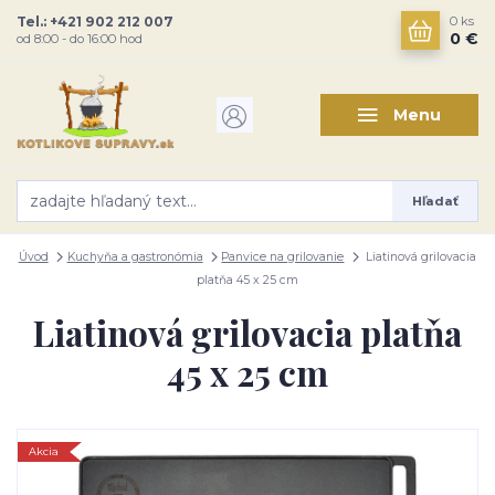
Tel.: +421 902 212 007
0
ks
0 €
od 8:00 - do 16:00 hod
Menu
Hľadať
Úvod
Kuchyňa a gastronómia
Panvice na grilovanie
Liatinová grilovacia
platňa 45 x 25 cm
Liatinová grilovacia platňa
45 x 25 cm
Akcia