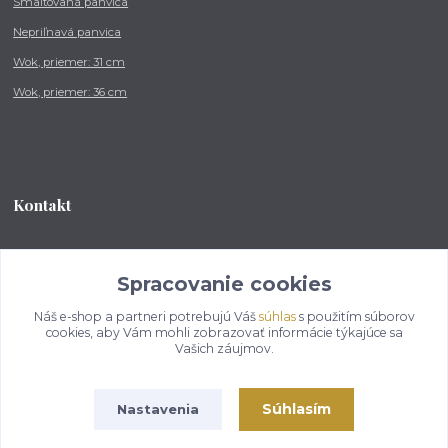
Smaltovaná panvica
Nepriľnavá panvica
Wok, priemer: 31 cm
Wok, priemer: 36 cm
Kontakt
Tel.: +421 902 212 007
od 8:00 - do 16:00 hod
Spracovanie cookies
Náš e-shop a partneri potrebujú Váš
súhlas
s použitím súborov
info@kotlikovesupravy.sk
cookies, aby Vám mohli zobrazovať informácie týkajúce sa
Vašich záujmov.
Súhlasím
Nastavenia