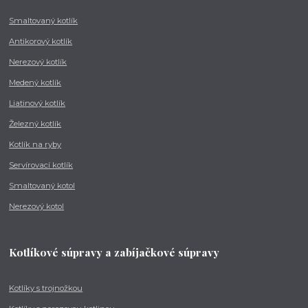
Smaltovaný kotlík
Antikorový kotlík
Nerezový kotlík
Medený kotlík
Liatinový kotlík
Železný kotlík
Kotlík na ryby
Servírovací kotlík
Smaltovaný kotol
Nerezový kotol
Kotlíkové súpravy a zabíjačkové súpravy
Kotlíky s trojnožkou