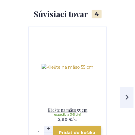
Súvisiaci tovar
4
TOP produkt
Kliešte na mäso 55 cm
Klieš
expedícia 3-5 dní
e
5,90 €
/
ks
Pridať do košíka