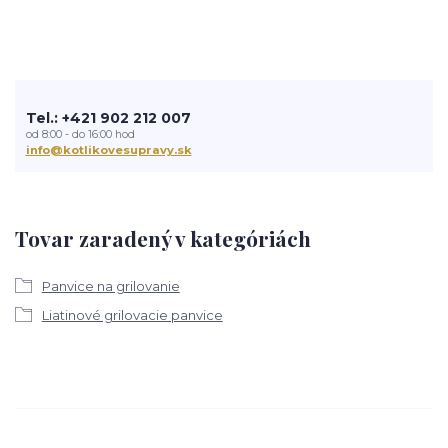
Tel.: +421 902 212 007
od 8:00 - do 16:00 hod
info@kotlikovesupravy.sk
Tovar zaradený v kategóriách
Panvice na grilovanie
Liatinové grilovacie panvice