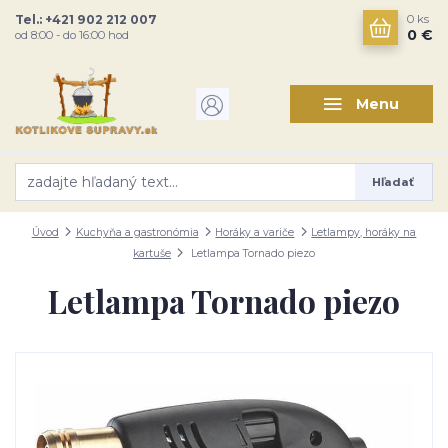
Tel.: +421 902 212 007
0
ks
0 €
od 8:00 - do 16:00 hod
Menu
Hľadať
Úvod
Kuchyňa a gastronómia
Horáky a variče
Letlampy, horáky na
kartuše
Letlampa Tornado piezo
Letlampa Tornado piezo