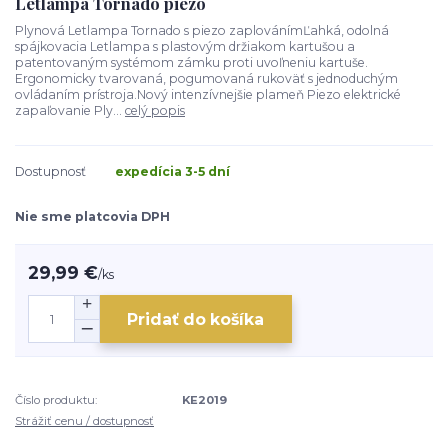
Letlampa Tornado piezo
Plynová Letlampa Tornado s piezo zaplovánímĽahká, odolná
spájkovacia Letlampa s plastovým držiakom kartušou a
patentovaným systémom zámku proti uvoľneniu kartuše.
Ergonomicky tvarovaná, pogumovaná rukoväť s jednoduchým
ovládaním prístroja.Nový intenzívnejšie plameň Piezo elektrické
zapaľovanie Ply...
celý popis
Dostupnosť
expedícia 3-5 dní
Nie sme platcovia DPH
29,99 €
/
ks
Pridať do košíka
Číslo produktu:
KE2019
Strážiť cenu / dostupnosť