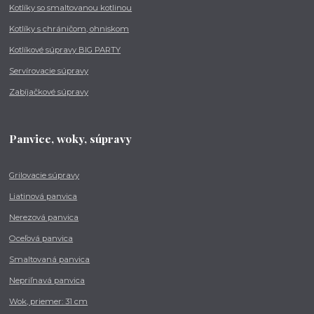
Kotlíky so smaltovanou kotlinou
Kotlíky s chráničom, ohniskom
Kotlíkové súpravy BIG PARTY
Servírovacie súpravy
Zabíjačkové súpravy
Panvice, woky, súpravy
Grilovacie súpravy
Liatinová panvica
Nerezová panvica
Oceľová panvica
Smaltovaná panvica
Nepriľnavá panvica
Wok, priemer: 31 cm