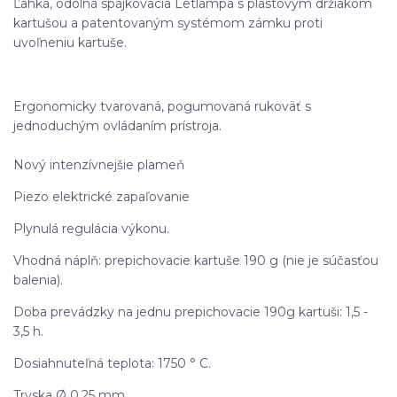
Ľahká, odolná spájkovacia Letlampa s plastovým držiakom
kartušou a patentovaným systémom zámku proti
uvoľneniu kartuše.
Ergonomicky tvarovaná, pogumovaná rukoväť s
jednoduchým ovládaním prístroja.
Nový intenzívnejšie plameň
Piezo elektrické zapaľovanie
Plynulá regulácia výkonu.
Vhodná náplň: prepichovacie kartuše 190 g (nie je súčasťou
balenia).
Doba prevádzky na jednu prepichovacie 190g kartuši: 1,5 -
3,5 h.
Dosiahnuteľná teplota: 1750 ° C.
Tryska Ø 0,25 mm.