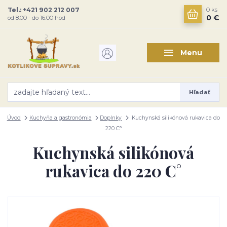
Tel.: +421 902 212 007
0
ks
0 €
od 8:00 - do 16:00 hod
Menu
Hľadať
Úvod
Kuchyňa a gastronómia
Doplnky
Kuchynská silikónová rukavica do
220 C°
Kuchynská silikónová
rukavica do 220 C°