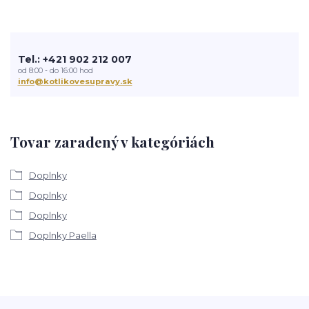
Tel.: +421 902 212 007
od 8:00 - do 16:00 hod
info@kotlikovesupravy.sk
Tovar zaradený v kategóriách
Doplnky
Doplnky
Doplnky
Doplnky Paella