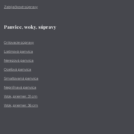
Zabíjačkové súpravy
Panvice, woky, súpravy
Grilovacie súpravy
Liatinová panvica
Nerezová panvica
Oceľová panvica
Smaltovaná panvica
Nepriľnavá panvica
Wok, priemer: 31 cm
Wok, priemer: 36 cm