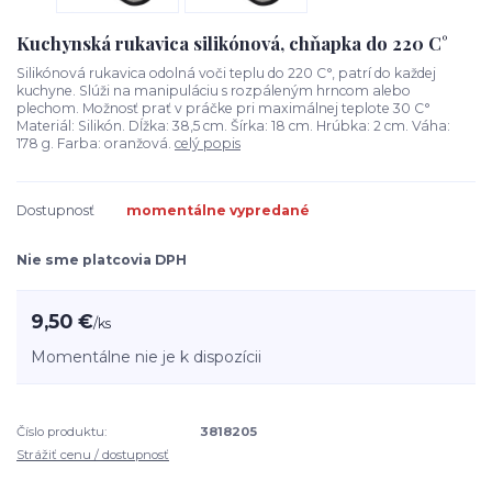
Kuchynská rukavica silikónová, chňapka do 220 C°
Silikónová rukavica odolná voči teplu do 220 C°, patrí do každej
kuchyne. Slúži na manipuláciu s rozpáleným hrncom alebo
plechom. Možnosť prať v práčke pri maximálnej teplote 30 C°
Materiál: Silikón. Dĺžka: 38,5 cm. Šírka: 18 cm. Hrúbka: 2 cm. Váha:
178 g. Farba: oranžová.
celý popis
Dostupnosť
momentálne vypredané
Nie sme platcovia DPH
9,50 €
/
ks
Momentálne nie je k dispozícii
Číslo produktu:
3818205
Strážiť cenu / dostupnosť