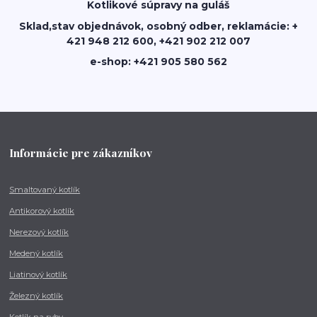
Kotlikové súpravy na guláš
Sklad,stav objednávok, osobný odber, reklamácie: +
421 948 212 600, +421 902 212 007
e-shop: +421 905 580 562
Informácie pre zákazníkov
Smaltovaný kotlík
Antikorový kotlík
Nerezový kotlík
Medený kotlík
Liatinový kotlík
Železný kotlík
Kotlík na ryby