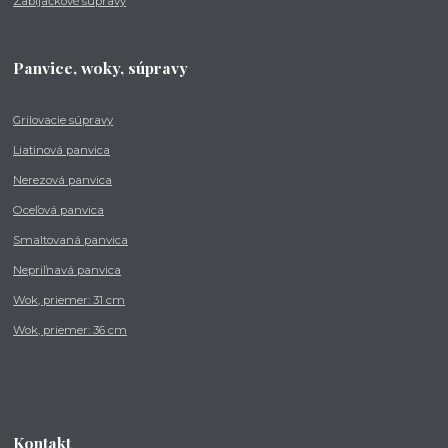
Zabíjačkové súpravy
Panvice, woky, súpravy
Grilovacie súpravy
Liatinová panvica
Nerezová panvica
Oceľová panvica
Smaltovaná panvica
Nepriľnavá panvica
Wok, priemer: 31 cm
Wok, priemer: 36 cm
Kontakt