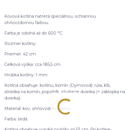
Kovová kotlina natretá špeciálnou, ochrannou
ohňovzdornou farbou.
Farba je odolná až do 600 °C.
Rozmer kotliny:
Priemer: 42 cm.
Celková výška: cca 185,5 cm.
Hrúbka kotliny: 1 mm.
Kotlina obsahuje: kotlinu, komín (Dymovod): rúra, kĺb,
strieška na komín, popolník, otváracie dvierka (+ záklopka na
dvierka).
Materiál: kov, ohňovzdorná farba.
Farba: šedá.
Kotlina obsahuje vysoké nožičky až 53 cm. Pri kotline