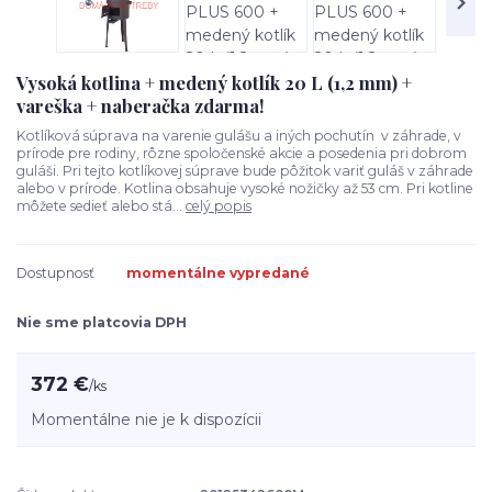
Vysoká kotlina + medený kotlík 20 L (1,2 mm) +
vareška + naberačka zdarma!
Kotlíková súprava na varenie gulášu a iných pochutín v záhrade, v
prírode pre rodiny, rôzne spoločenské akcie a posedenia pri dobrom
guláši. Pri tejto kotlíkovej súprave bude pôžitok variť guláš v záhrade
alebo v prírode. Kotlina obsahuje vysoké nožičky až 53 cm. Pri kotline
môžete sedieť alebo stá...
celý popis
Dostupnosť
momentálne vypredané
Nie sme platcovia DPH
372 €
/
ks
Momentálne nie je k dispozícii