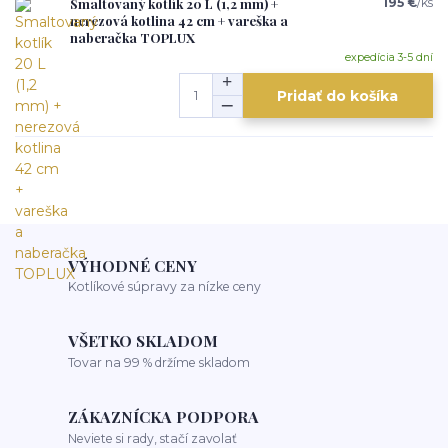
Smaltovaný kotlík 20 L (1,2 mm) +
195 €
/
ks
nerezová kotlina 42 cm + vareška a
naberačka TOPLUX
expedícia 3-5 dní
Pridať do košíka
VÝHODNÉ CENY
Kotlíkové súpravy za nízke ceny
VŠETKO SKLADOM
Tovar na 99 % držíme skladom
ZÁKAZNÍCKA PODPORA
Neviete si rady, stačí zavolať