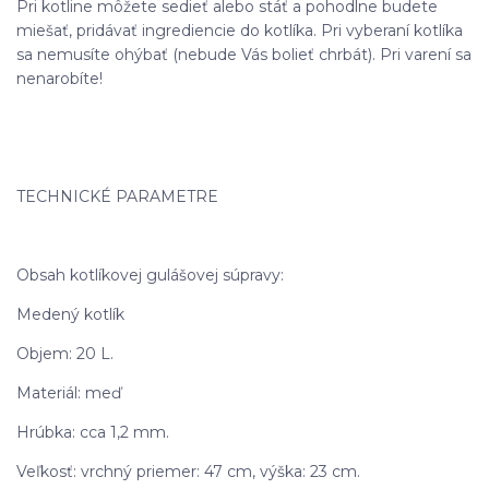
Pri kotline môžete sedieť alebo stáť a pohodlne budete
miešať, pridávať ingrediencie do kotlíka. Pri vyberaní kotlíka
sa nemusíte ohýbať (nebude Vás bolieť chrbát). Pri varení sa
nenarobíte!
TECHNICKÉ PARAMETRE
Obsah kotlíkovej gulášovej súpravy:
Medený kotlík
Objem: 20 L.
Materiál: meď
Hrúbka: cca 1,2 mm.
Veľkosť: vrchný priemer: 47 cm, výška: 23 cm.