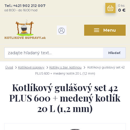
Tel.: +421 902 212 007
0
ks
0 €
od 8:00 - do 16:00 hod
Menu
Hľadať
Úvod
Kotlíkové súpravy
Kotlíky s žiar. kotlinou
Kotlíkový gulášový set 42
PLUS 600 + medený kotlík 20 L (1,2 mm)
Kotlíkový gulášový set 42
PLUS 600 + medený kotlík
20 L (1,2 mm)