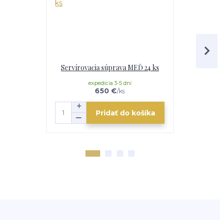
Servírovacia súprava MEĎ 24 ks
Horák 7 kW
p
expedícia 3-5 dní
e
650 €
/
ks
Pridať do košíka